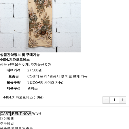
상품간략정보 및 구매기능
4484.치파오드레스
상품 선택옵션 0 개, 추가옵션 0 개
대여가격
27,500원
보증금
CS센터 문의 / 관공서 및 학교 면제 가능
보유수량
3벌(55-66 사이즈 가능)
제품구성
원피스
4484.치파오드레스
(+0원)
WISH
대여정책
주문방법
운송료/연장료/보증금