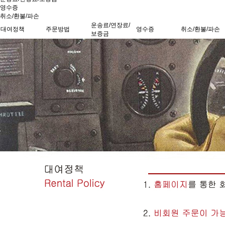
영수증
취소/환불/파손
운송료/연장료/
대여정책
주문방법
영수증
취소/환불/파손
보증금