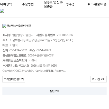
운송료/연장료/
대여정책
주문방법
영수증
취소/환불/파손
보증금
회사명
한솜방송미술센터
사업자 등록번호
211-10-05166
주소
서울특별시 동대문구 왕산로43가길 27 (청량리동 42-10)
대표
박현석
전화
010-4097-3002
팩스
02-514-8979
통신판매업신고번호
2026-서울동대문-0654
개인정보 보호책임자
박현석
부가통신사업신고번호
2026-서울동대문-0654
Copyright © 2001 한솜방송미술센터. All Rights Reserved.
고객센터 연결하기
PC버전 보기
상단으로