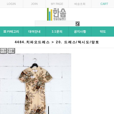
LOGIN
JOIN
MY PAGE
배송조회
CART
카테고리
대여안내
1:1문의
공지사항
약도
4484.치파오드레스 > 20. 드레스/턱시도/망토
이전
다음