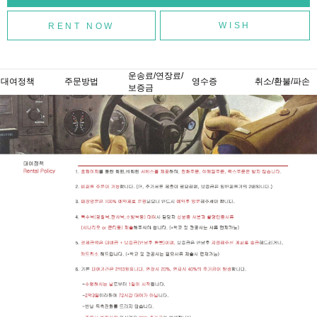
WISH
운송료/연장료/
대여정책
주문방법
영수증
취소/환불/파손
보증금