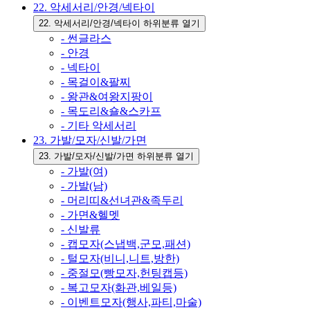
22. 악세서리/안경/넥타이
22. 악세서리/안경/넥타이 하위분류 열기
- 썬글라스
- 안경
- 넥타이
- 목걸이&팔찌
- 왕관&여왕지팡이
- 목도리&숄&스카프
- 기타 악세서리
23. 가발/모자/신발/가면
23. 가발/모자/신발/가면 하위분류 열기
- 가발(여)
- 가발(남)
- 머리띠&선녀관&족두리
- 가면&헬멧
- 신발류
- 캡모자(스냅백,군모,패션)
- 털모자(비니,니트,방한)
- 중절모(빵모자,헌팅캡등)
- 복고모자(화관,베일등)
- 이벤트모자(행사,파티,마술)