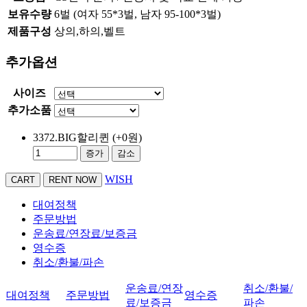
보유수량
6벌 (여자 55*3벌, 남자 95-100*3벌)
제품구성
상의,하의,벨트
추가옵션
사이즈
추가소품
3372.BIG할리퀸
(+0원)
증가
감소
WISH
대여정책
주문방법
운송료/연장료/보증금
영수증
취소/환불/파손
운송료/연장
취소/환불/
대여정책
주문방법
영수증
료/보증금
파손