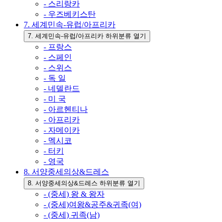
- 스리랑카
- 우즈베키스탄
7. 세계민속-유럽/아프리카
7. 세계민속-유럽/아프리카 하위분류 열기
- 프랑스
- 스페인
- 스위스
- 독 일
- 네델란드
- 미 국
- 아르헨티나
- 아프리카
- 자메이카
- 멕시코
- 터키
- 영국
8. 서양중세의상&드레스
8. 서양중세의상&드레스 하위분류 열기
- (중세) 왕 & 왕자
- (중세)여왕&공주&귀족(여)
- (중세) 귀족(남)