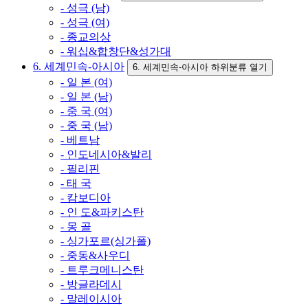
- 성극 (남)
- 성극 (여)
- 종교의상
- 워십&합창단&성가대
6. 세계민속-아시아
6. 세계민속-아시아 하위분류 열기
- 일 본 (여)
- 일 본 (남)
- 중 국 (여)
- 중 국 (남)
- 베트남
- 인도네시아&발리
- 필리핀
- 태 국
- 캄보디아
- 인 도&파키스탄
- 몽 골
- 싱가포르(싱가폴)
- 중동&사우디
- 트루크메니스탄
- 방글라데시
- 말레이시아