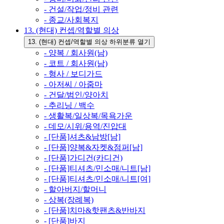
- 건설/작업/정비 관련
- 종교/사회복지
13. (현대) 컨셉/역할별 의상
13. (현대) 컨셉/역할별 의상 하위분류 열기
- 양복 / 회사원(남)
- 코트 / 회사원(남)
- 형사 / 보디가드
- 아저씨 / 아줌마
- 건달/범인/양아치
- 추리닝 / 백수
- 생활복/일상복/목욕가운
- 데모/시위/용역/진압대
- [단품]셔츠&남방[남]
- [단품]양복&자켓&점퍼[남]
- [단품]가디건(카디건)
- [단품]티셔츠/민소매/니트[남]
- [단품]티셔츠/민소매/니트[여]
- 할아버지/할머니
- 상복(장례복)
- [단품]치마&핫팬츠&반바지
- [단품]바지