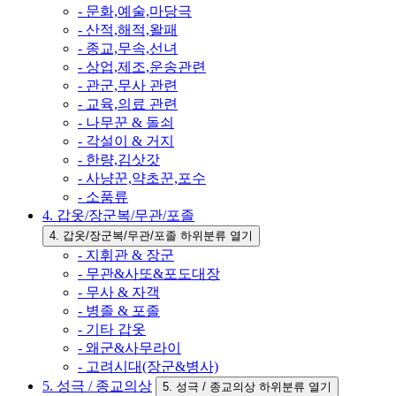
- 문화,예술,마당극
- 산적,해적,왈패
- 종교,무속,선녀
- 상업,제조,운송관련
- 관군,무사 관련
- 교육,의료 관련
- 나무꾼 & 돌쇠
- 각설이 & 거지
- 한량,김삿갓
- 사냥꾼,약초꾼,포수
- 소품류
4. 갑옷/장군복/무관/포졸
4. 갑옷/장군복/무관/포졸 하위분류 열기
- 지휘관 & 장군
- 무관&사또&포도대장
- 무사 & 자객
- 병졸 & 포졸
- 기타 갑옷
- 왜군&사무라이
- 고려시대(장군&병사)
5. 성극 / 종교의상
5. 성극 / 종교의상 하위분류 열기