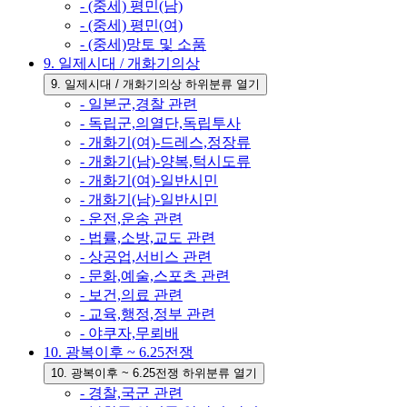
- (중세) 평민(남)
- (중세) 평민(여)
- (중세)망토 및 소품
9. 일제시대 / 개화기의상
9. 일제시대 / 개화기의상 하위분류 열기
- 일본군,경찰 관련
- 독립군,의열단,독립투사
- 개화기(여)-드레스,정장류
- 개화기(남)-양복,턱시도류
- 개화기(여)-일반시민
- 개화기(남)-일반시민
- 운전,운송 관련
- 법률,소방,교도 관련
- 상공업,서비스 관련
- 문화,예술,스포츠 관련
- 보건,의료 관련
- 교육,행정,정부 관련
- 야쿠자,무뢰배
10. 광복이후 ~ 6.25전쟁
10. 광복이후 ~ 6.25전쟁 하위분류 열기
- 경찰,국군 관련