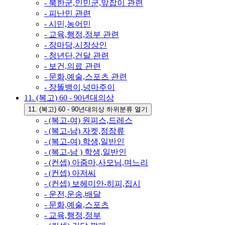
- 북한군,인민군,앞잡이 관련
- 피난민 관련
- 시민,농어민
- 교육,행정,정부 관련
- 장마당,시장상인
- 청년단,건달 관련
- 보건,의료 관련
- 문화,예술,스포츠 관련
- 장똘뱅이,넝마주이
11. (복고) 60 - 90년대의상
11. (복고) 60 - 90년대의상 하위분류 열기
- (복고-여) 원피스,드레스
- (복고-남) 자켓,정장류
- (복고-여) 학생,일반인
- (복고-남 ) 학생,일반인
- (컨셉) 아줌마,사모님,며느리
- (컨셉) 아저씨
- (컨셉) 보헤미안-히피,집시
- 운전,운송,배달
- 문화,예술,스포츠
- 교육,행정,정부