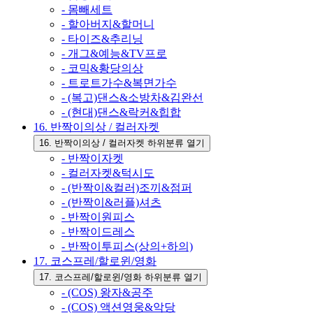
- 몸빼세트
- 할아버지&할머니
- 타이즈&추리닝
- 개그&예능&TV프로
- 코믹&황당의상
- 트로트가수&복면가수
- (복고)댄스&소방차&김완선
- (현대)댄스&락커&힙합
16. 반짝이의상 / 컬러자켓
16. 반짝이의상 / 컬러자켓 하위분류 열기
- 반짝이자켓
- 컬러자켓&턱시도
- (반짝이&컬러)조끼&점퍼
- (반짝이&러플)셔츠
- 반짝이원피스
- 반짝이드레스
- 반짝이투피스(상의+하의)
17. 코스프레/할로윈/영화
17. 코스프레/할로윈/영화 하위분류 열기
- (COS) 왕자&공주
- (COS) 액션영웅&악당