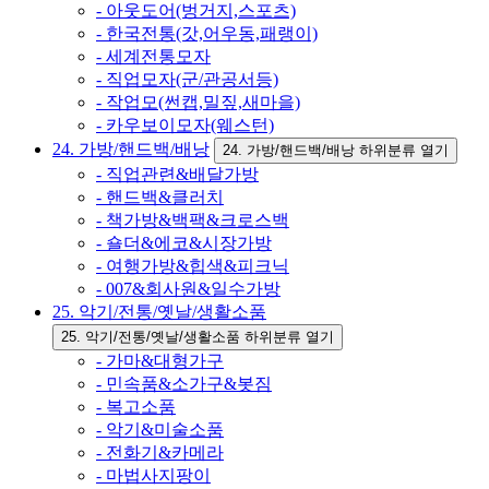
- 아웃도어(벙거지,스포츠)
- 한국전통(갓,어우동,패랭이)
- 세계전통모자
- 직업모자(군/관공서등)
- 작업모(썬캡,밀짚,새마을)
- 카우보이모자(웨스턴)
24. 가방/핸드백/배낭
24. 가방/핸드백/배낭 하위분류 열기
- 직업관련&배달가방
- 핸드백&클러치
- 책가방&백팩&크로스백
- 숄더&에코&시장가방
- 여행가방&힙색&피크닉
- 007&회사원&일수가방
25. 악기/전통/옛날/생활소품
25. 악기/전통/옛날/생활소품 하위분류 열기
- 가마&대형가구
- 민속품&소가구&봇짐
- 복고소품
- 악기&미술소품
- 전화기&카메라
- 마법사지팡이