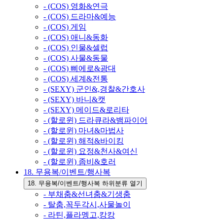
- (COS) 영화&연극
- (COS) 드라마&예능
- (COS) 게임
- (COS) 애니&동화
- (COS) 인물&셀럽
- (COS) 사물&동물
- (COS) 삐에로&광대
- (COS) 세계&전통
- (SEXY) 군인&,경찰&간호사
- (SEXY) 바니&캣
- (SEXY) 메이드&로리타
- (할로윈) 드라큐라&뱀파이어
- (할로윈) 마녀&마법사
- (할로윈) 해적&바이킹
- (할로윈) 요정&천사&여신
- (할로윈) 좀비&호러
18. 무용복/이벤트/행사복
18. 무용복/이벤트/행사복 하위분류 열기
- 부채춤&선녀춤&기생춤
- 탈춤,꼭두각시,사물놀이
- 라틴,플라멩고,캉캉