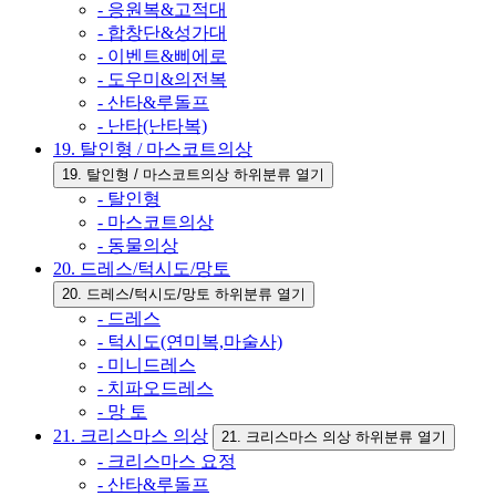
- 응원복&고적대
- 합창단&성가대
- 이벤트&삐에로
- 도우미&의전복
- 산타&루돌프
- 난타(난타복)
19. 탈인형 / 마스코트의상
19. 탈인형 / 마스코트의상 하위분류 열기
- 탈인형
- 마스코트의상
- 동물의상
20. 드레스/턱시도/망토
20. 드레스/턱시도/망토 하위분류 열기
- 드레스
- 턱시도(연미복,마술사)
- 미니드레스
- 치파오드레스
- 망 토
21. 크리스마스 의상
21. 크리스마스 의상 하위분류 열기
- 크리스마스 요정
- 산타&루돌프