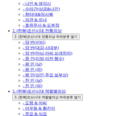
- 나인 & 생각시
- 수라간(상궁&나인)
- 취타대&악사복
- 의관 & 의녀
- 호위무사 & 도부장
2. (한복)조선시대 전통의상
2. (한복)조선시대 전통의상 하위분류 열기
- 양 반(선비)
- 양 반(대감,사대부)
- 양 반(마님,아씨,쓰개치마)
- 중 인(이방,아전,행수)
- 평 민 (남)
- 평 민 (여)
- 평 민(상인,주모,보부상)
- 천 민 (남)
- 천 민 (여)
3. (한복)조선시대 역할별의상
3. (한복)조선시대 역할별의상 하위분류 열기
- 도령 & 아씨
- 어우동 & 황진이
- 주모 & 식모