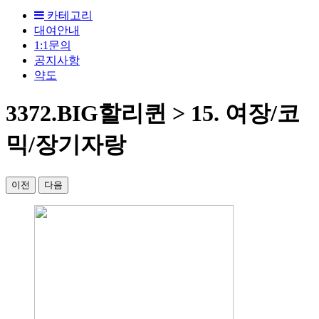
카테고리
대여안내
1:1문의
공지사항
약도
3372.BIG할리퀸 > 15. 여장/코
믹/장기자랑
이전
다음