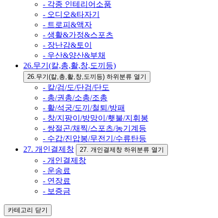
- 각종 인테리어소품
- 오디오&타자기
- 트로피&액자
- 생활&가정&스포츠
- 장난감&토이
- 우산&양산&부채
26.무기(칼,총,활,창,도끼등)
26.무기(칼,총,활,창,도끼등) 하위분류 열기
- 칼/검/도/단검/단도
- 총/권총/소총/조총
- 활/석궁/도끼/철퇴/방패
- 창/지팡이/방망이/횃불/지휘봉
- 쌍절곤/채찍/스포츠/농기계등
- 수갑/진압봉/무전기/수류탄등
27. 개인결제창
27. 개인결제창 하위분류 열기
- 개인결제창
- 운송료
- 연장료
- 보증금
카테고리
닫기