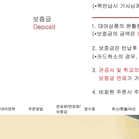
운송료/연장료/
대여정책
주문방법
영수증
취소/환불/파손
보증금