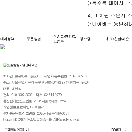
운송료/연장료/
대여정책
주문방법
영수증
취소/환불/파손
보증금
회사명
한솜방송미술센터
사업자 등록번호
211-10-05166
주소
서울특별시 동대문구 왕산로43가길 27 (청량리동 42-10)
대표
박현석
전화
010-4097-3002
팩스
02-514-8979
통신판매업신고번호
2026-서울동대문-0654
개인정보 보호책임자
박현석
부가통신사업신고번호
2026-서울동대문-0654
Copyright © 2001 한솜방송미술센터. All Rights Reserved.
고객센터 연결하기
PC버전 보기