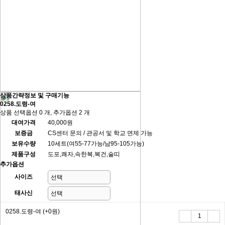
상품간략정보 및 구매기능
0258.도령-여
상품 선택옵션 0 개, 추가옵션 2 개
대여가격
40,000원
보증금
CS센터 문의 / 관공서 및 학교 면제 가능
보유수량
10세트(여55-77가능/남95-105가능)
제품구성
도포,쾌자,속한복,복건,술띠
추가옵션
사이즈
태사신
0258.도령-여
(+0원)