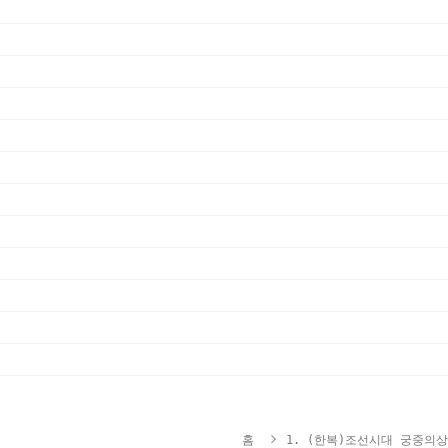
홈
1. (한복)조선시대 궁중의상