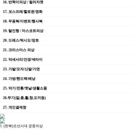
16. 반짝이의상 / 컬러자켓
17. 코스프레/할로윈/영화
18. 무용복/이벤트/행사복
19. 탈인형 / 마스코트의상
20. 드레스/턱시도/망토
21. 크리스마스 의상
22. 악세서리/안경/넥타이
23. 가발/모자/신발/가면
24. 가방/핸드백/배낭
25. 악기/전통/옛날/생활소품
26.무기(칼,총,활,창,도끼등)
27. 개인결제창
1. (한복)조선시대 궁중의상