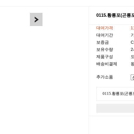
0115.황룡포(곤룡포
대여가격
1
대여기간
기
보증금
C
보유수량
2
제품구성
배송비결제
왕
추가소품
0115.황룡포(곤룡