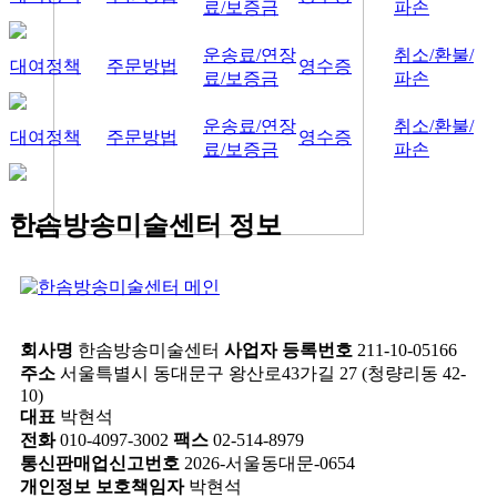
료/보증금
파손
운송료/연장
취소/환불/
대여정책
주문방법
영수증
료/보증금
파손
운송료/연장
취소/환불/
대여정책
주문방법
영수증
료/보증금
파손
한솜방송미술센터 정보
회사명
한솜방송미술센터
사업자 등록번호
211-10-05166
주소
서울특별시 동대문구 왕산로43가길 27 (청량리동 42-
10)
대표
박현석
전화
010-4097-3002
팩스
02-514-8979
통신판매업신고번호
2026-서울동대문-0654
개인정보 보호책임자
박현석