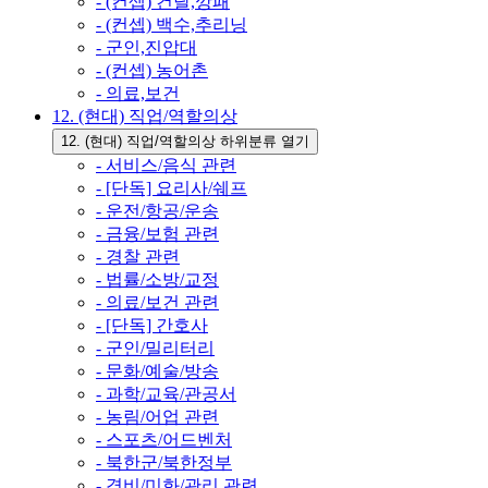
- (컨셉) 건달,깡패
- (컨셉) 백수,추리닝
- 군인,진압대
- (컨셉) 농어촌
- 의료,보건
12. (현대) 직업/역할의상
12. (현대) 직업/역할의상 하위분류 열기
- 서비스/음식 관련
- [단독] 요리사/쉐프
- 운전/항공/운송
- 금융/보험 관련
- 경찰 관련
- 법률/소방/교정
- 의료/보건 관련
- [단독] 간호사
- 군인/밀리터리
- 문화/예술/방송
- 과학/교육/관공서
- 농림/어업 관련
- 스포츠/어드벤처
- 북한군/북한정부
- 경비/미화/관리 관련