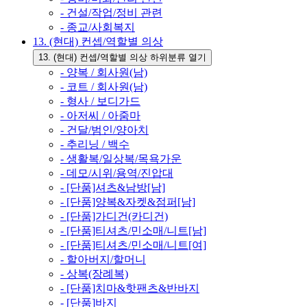
- 건설/작업/정비 관련
- 종교/사회복지
13. (현대) 컨셉/역할별 의상
13. (현대) 컨셉/역할별 의상 하위분류 열기
- 양복 / 회사원(남)
- 코트 / 회사원(남)
- 형사 / 보디가드
- 아저씨 / 아줌마
- 건달/범인/양아치
- 추리닝 / 백수
- 생활복/일상복/목욕가운
- 데모/시위/용역/진압대
- [단품]셔츠&남방[남]
- [단품]양복&자켓&점퍼[남]
- [단품]가디건(카디건)
- [단품]티셔츠/민소매/니트[남]
- [단품]티셔츠/민소매/니트[여]
- 할아버지/할머니
- 상복(장례복)
- [단품]치마&핫팬츠&반바지
- [단품]바지