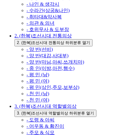
- 나인 & 생각시
- 수라간(상궁&나인)
- 취타대&악사복
- 의관 & 의녀
- 호위무사 & 도부장
2. (한복)조선시대 전통의상
2. (한복)조선시대 전통의상 하위분류 열기
- 양 반(선비)
- 양 반(대감,사대부)
- 양 반(마님,아씨,쓰개치마)
- 중 인(이방,아전,행수)
- 평 민 (남)
- 평 민 (여)
- 평 민(상인,주모,보부상)
- 천 민 (남)
- 천 민 (여)
3. (한복)조선시대 역할별의상
3. (한복)조선시대 역할별의상 하위분류 열기
- 도령 & 아씨
- 어우동 & 황진이
- 주모 & 식모