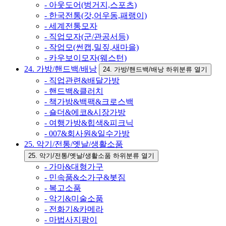
- 아웃도어(벙거지,스포츠)
- 한국전통(갓,어우동,패랭이)
- 세계전통모자
- 직업모자(군/관공서등)
- 작업모(썬캡,밀짚,새마을)
- 카우보이모자(웨스턴)
24. 가방/핸드백/배낭
24. 가방/핸드백/배낭 하위분류 열기
- 직업관련&배달가방
- 핸드백&클러치
- 책가방&백팩&크로스백
- 숄더&에코&시장가방
- 여행가방&힙색&피크닉
- 007&회사원&일수가방
25. 악기/전통/옛날/생활소품
25. 악기/전통/옛날/생활소품 하위분류 열기
- 가마&대형가구
- 민속품&소가구&봇짐
- 복고소품
- 악기&미술소품
- 전화기&카메라
- 마법사지팡이