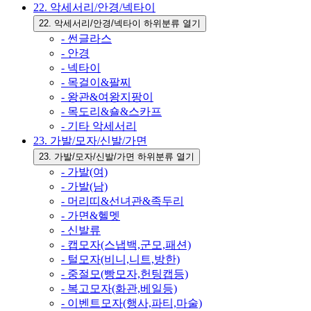
22. 악세서리/안경/넥타이
22. 악세서리/안경/넥타이 하위분류 열기
- 썬글라스
- 안경
- 넥타이
- 목걸이&팔찌
- 왕관&여왕지팡이
- 목도리&숄&스카프
- 기타 악세서리
23. 가발/모자/신발/가면
23. 가발/모자/신발/가면 하위분류 열기
- 가발(여)
- 가발(남)
- 머리띠&선녀관&족두리
- 가면&헬멧
- 신발류
- 캡모자(스냅백,군모,패션)
- 털모자(비니,니트,방한)
- 중절모(빵모자,헌팅캡등)
- 복고모자(화관,베일등)
- 이벤트모자(행사,파티,마술)