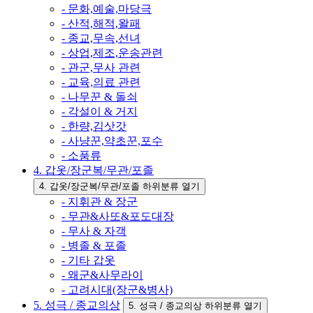
- 문화,예술,마당극
- 산적,해적,왈패
- 종교,무속,선녀
- 상업,제조,운송관련
- 관군,무사 관련
- 교육,의료 관련
- 나무꾼 & 돌쇠
- 각설이 & 거지
- 한량,김삿갓
- 사냥꾼,약초꾼,포수
- 소품류
4. 갑옷/장군복/무관/포졸
4. 갑옷/장군복/무관/포졸 하위분류 열기
- 지휘관 & 장군
- 무관&사또&포도대장
- 무사 & 자객
- 병졸 & 포졸
- 기타 갑옷
- 왜군&사무라이
- 고려시대(장군&병사)
5. 성극 / 종교의상
5. 성극 / 종교의상 하위분류 열기