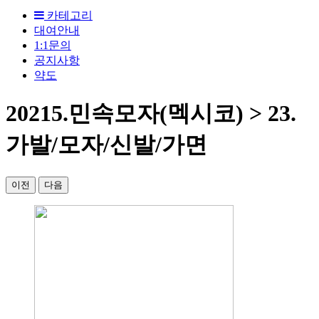
카테고리
대여안내
1:1문의
공지사항
약도
20215.민속모자(멕시코) > 23.
가발/모자/신발/가면
이전
다음