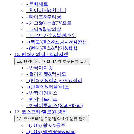
- 몸빼세트
- 할아버지&할머니
- 타이즈&추리닝
- 개그&예능&TV프로
- 코믹&황당의상
- 트로트가수&복면가수
- (복고)댄스&소방차&김완선
- (현대)댄스&락커&힙합
16. 반짝이의상 / 컬러자켓
16. 반짝이의상 / 컬러자켓 하위분류 열기
- 반짝이자켓
- 컬러자켓&턱시도
- (반짝이&컬러)조끼&점퍼
- (반짝이&러플)셔츠
- 반짝이원피스
- 반짝이드레스
- 반짝이투피스(상의+하의)
17. 코스프레/할로윈/영화
17. 코스프레/할로윈/영화 하위분류 열기
- (COS) 왕자&공주
- (COS) 액션영웅&악당