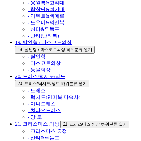
- 응원복&고적대
- 합창단&성가대
- 이벤트&삐에로
- 도우미&의전복
- 산타&루돌프
- 난타(난타복)
19. 탈인형 / 마스코트의상
19. 탈인형 / 마스코트의상 하위분류 열기
- 탈인형
- 마스코트의상
- 동물의상
20. 드레스/턱시도/망토
20. 드레스/턱시도/망토 하위분류 열기
- 드레스
- 턱시도(연미복,마술사)
- 미니드레스
- 치파오드레스
- 망 토
21. 크리스마스 의상
21. 크리스마스 의상 하위분류 열기
- 크리스마스 요정
- 산타&루돌프