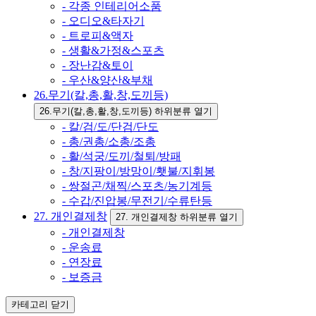
- 각종 인테리어소품
- 오디오&타자기
- 트로피&액자
- 생활&가정&스포츠
- 장난감&토이
- 우산&양산&부채
26.무기(칼,총,활,창,도끼등)
26.무기(칼,총,활,창,도끼등) 하위분류 열기
- 칼/검/도/단검/단도
- 총/권총/소총/조총
- 활/석궁/도끼/철퇴/방패
- 창/지팡이/방망이/횃불/지휘봉
- 쌍절곤/채찍/스포츠/농기계등
- 수갑/진압봉/무전기/수류탄등
27. 개인결제창
27. 개인결제창 하위분류 열기
- 개인결제창
- 운송료
- 연장료
- 보증금
카테고리
닫기