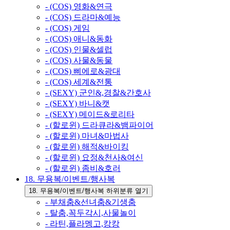
- (COS) 영화&연극
- (COS) 드라마&예능
- (COS) 게임
- (COS) 애니&동화
- (COS) 인물&셀럽
- (COS) 사물&동물
- (COS) 삐에로&광대
- (COS) 세계&전통
- (SEXY) 군인&,경찰&간호사
- (SEXY) 바니&캣
- (SEXY) 메이드&로리타
- (할로윈) 드라큐라&뱀파이어
- (할로윈) 마녀&마법사
- (할로윈) 해적&바이킹
- (할로윈) 요정&천사&여신
- (할로윈) 좀비&호러
18. 무용복/이벤트/행사복
18. 무용복/이벤트/행사복 하위분류 열기
- 부채춤&선녀춤&기생춤
- 탈춤,꼭두각시,사물놀이
- 라틴,플라멩고,캉캉