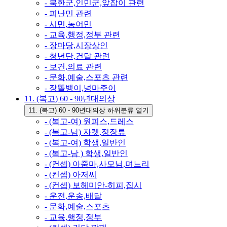
- 북한군,인민군,앞잡이 관련
- 피난민 관련
- 시민,농어민
- 교육,행정,정부 관련
- 장마당,시장상인
- 청년단,건달 관련
- 보건,의료 관련
- 문화,예술,스포츠 관련
- 장똘뱅이,넝마주이
11. (복고) 60 - 90년대의상
11. (복고) 60 - 90년대의상 하위분류 열기
- (복고-여) 원피스,드레스
- (복고-남) 자켓,정장류
- (복고-여) 학생,일반인
- (복고-남 ) 학생,일반인
- (컨셉) 아줌마,사모님,며느리
- (컨셉) 아저씨
- (컨셉) 보헤미안-히피,집시
- 운전,운송,배달
- 문화,예술,스포츠
- 교육,행정,정부