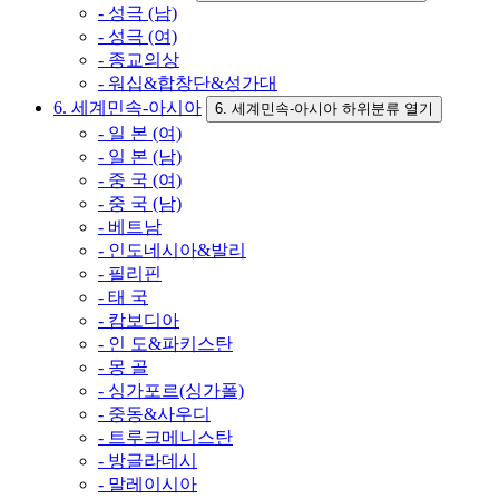
- 성극 (남)
- 성극 (여)
- 종교의상
- 워십&합창단&성가대
6. 세계민속-아시아
6. 세계민속-아시아 하위분류 열기
- 일 본 (여)
- 일 본 (남)
- 중 국 (여)
- 중 국 (남)
- 베트남
- 인도네시아&발리
- 필리핀
- 태 국
- 캄보디아
- 인 도&파키스탄
- 몽 골
- 싱가포르(싱가폴)
- 중동&사우디
- 트루크메니스탄
- 방글라데시
- 말레이시아