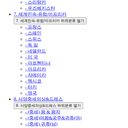
- 스리랑카
- 우즈베키스탄
7. 세계민속-유럽/아프리카
7. 세계민속-유럽/아프리카 하위분류 열기
- 프랑스
- 스페인
- 스위스
- 독 일
- 네델란드
- 미 국
- 아르헨티나
- 아프리카
- 자메이카
- 멕시코
- 터키
- 영국
8. 서양중세의상&드레스
8. 서양중세의상&드레스 하위분류 열기
- (중세) 왕 & 왕자
- (중세)여왕&공주&귀족(여)
- (중세) 귀족(남)