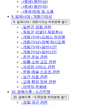
- (중세) 평민(남)
- (중세) 평민(여)
- (중세)망토 및 소품
9. 일제시대 / 개화기의상
9. 일제시대 / 개화기의상 하위분류 열기
- 일본군,경찰 관련
- 독립군,의열단,독립투사
- 개화기(여)-드레스,정장류
- 개화기(남)-양복,턱시도류
- 개화기(여)-일반시민
- 개화기(남)-일반시민
- 운전,운송 관련
- 법률,소방,교도 관련
- 상공업,서비스 관련
- 문화,예술,스포츠 관련
- 보건,의료 관련
- 교육,행정,정부 관련
- 야쿠자,무뢰배
10. 광복이후 ~ 6.25전쟁
10. 광복이후 ~ 6.25전쟁 하위분류 열기
- 경찰,국군 관련