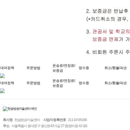
운송료/연장료/
대여정책
주문방법
영수증
취소/환불/파손
보증금
운송료/연장료/
대여정책
주문방법
영수증
취소/환불/파손
보증금
회사명
한솜방송미술센터
사업자 등록번호
211-10-05166
주소
서울특별시 동대문구 왕산로43가길 27 (청량리동 42-10)