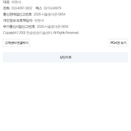
대표
박현석
전화
010-4097-3002
팩스
02-514-8979
통신판매업신고번호
2026-서울동대문-0654
개인정보 보호책임자
박현석
부가통신사업신고번호
2026-서울동대문-0654
Copyright © 2001 한솜방송미술센터. All Rights Reserved.
고객센터 연결하기
PC버전 보기
상단으로