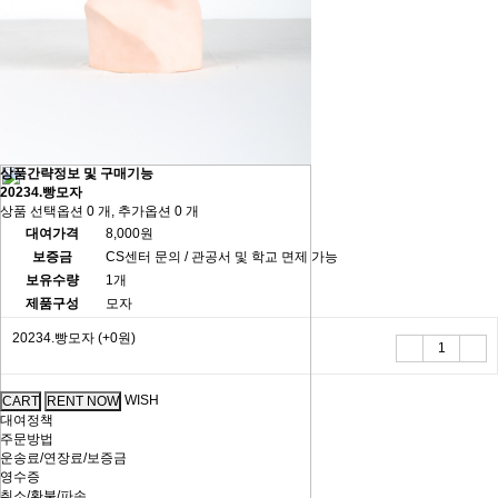
상품간략정보 및 구매기능
20234.빵모자
상품 선택옵션 0 개, 추가옵션 0 개
대여가격
8,000원
보증금
CS센터 문의 / 관공서 및 학교 면제 가능
보유수량
1개
제품구성
모자
20234.빵모자
(+0원)
WISH
대여정책
주문방법
운송료/연장료/보증금
영수증
취소/환불/파손