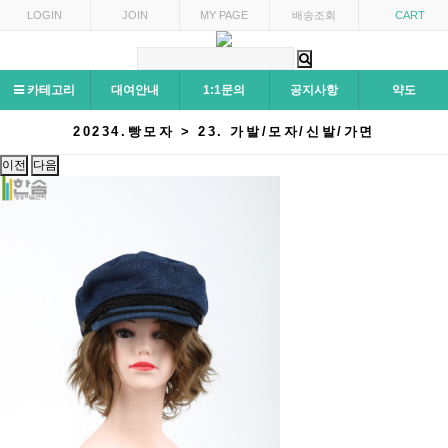
LOGIN
JOIN
MY PAGE
배송조회
CART
카테고리
대여안내
1:1문의
공지사항
약도
20234.빵모자 > 23. 가발/모자/신발/가면
이전
다음