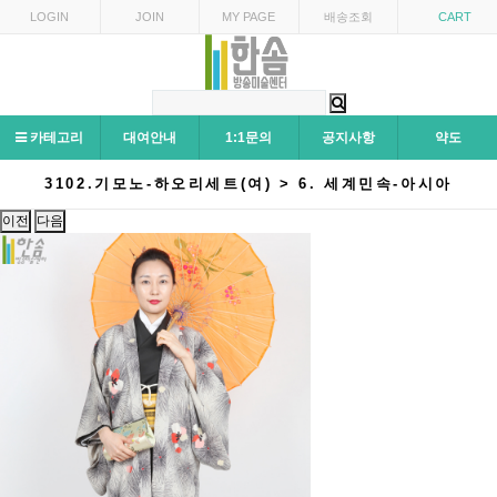
LOGIN
JOIN
MY PAGE
배송조회
CART
카테고리
대여안내
1:1문의
공지사항
약도
3102.기모노-하오리세트(여) > 6. 세계민속-아시아
이전
다음