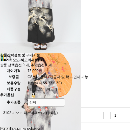
상품간략정보 및 구매기능
3102.기모노-하오리세트(여)
상품 선택옵션 0 개, 추가옵션 1 개
대여가격
75,000원
보증금
CS센터 문의 / 관공서 및 학교 면제 가능
보유수량
1벌 (여자 55-77 SIZE)
제품구성
기모노,오비,하오리
추가옵션
추가소품
3102.기모노-하오리세트(여)
(+0원)
WISH