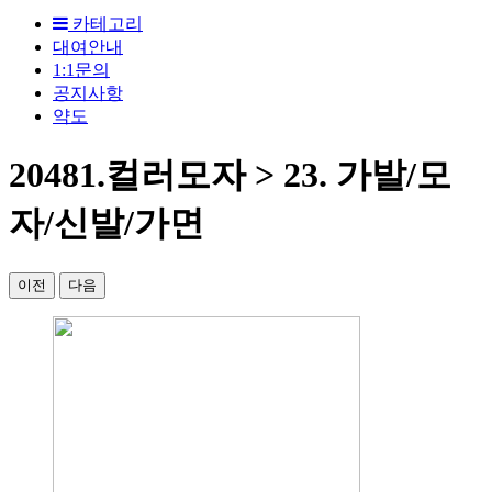
카테고리
대여안내
1:1문의
공지사항
약도
20481.컬러모자 > 23. 가발/모
자/신발/가면
이전
다음