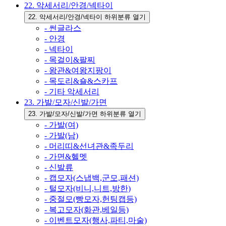
22. 악세서리/안경/넥타이
22. 악세서리/안경/넥타이 하위분류 열기
- 썬글라스
- 안경
- 넥타이
- 목걸이&팔찌
- 왕관&여왕지팡이
- 목도리&숄&스카프
- 기타 악세서리
23. 가발/모자/신발/가면
23. 가발/모자/신발/가면 하위분류 열기
- 가발(여)
- 가발(남)
- 머리띠&선녀관&족두리
- 가면&헬멧
- 신발류
- 캡모자(스냅백,군모,패션)
- 털모자(비니,니트,방한)
- 중절모(빵모자,헌팅캡등)
- 복고모자(화관,베일등)
- 이벤트모자(행사,파티,마술)