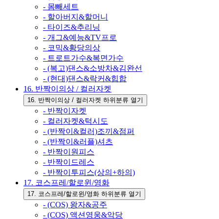
- 몸빼세트
- 할아버지&할머니
- 타이즈&추리닝
- 개그&예능&TV프로
- 코믹&황당의상
- 트로트가수&복면가수
- (복고)댄스&소방차&김완선
- (현대)댄스&락커&힙합
16. 반짝이의상 / 컬러자켓
16. 반짝이의상 / 컬러자켓 하위분류 열기
- 반짝이자켓
- 컬러자켓&턱시도
- (반짝이&컬러)조끼&점퍼
- (반짝이&러플)셔츠
- 반짝이원피스
- 반짝이드레스
- 반짝이투피스(상의+하의)
17. 코스프레/할로윈/영화
17. 코스프레/할로윈/영화 하위분류 열기
- (COS) 왕자&공주
- (COS) 액션영웅&악당