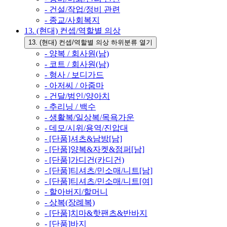
- 건설/작업/정비 관련
- 종교/사회복지
13. (현대) 컨셉/역할별 의상
13. (현대) 컨셉/역할별 의상 하위분류 열기
- 양복 / 회사원(남)
- 코트 / 회사원(남)
- 형사 / 보디가드
- 아저씨 / 아줌마
- 건달/범인/양아치
- 추리닝 / 백수
- 생활복/일상복/목욕가운
- 데모/시위/용역/진압대
- [단품]셔츠&남방[남]
- [단품]양복&자켓&점퍼[남]
- [단품]가디건(카디건)
- [단품]티셔츠/민소매/니트[남]
- [단품]티셔츠/민소매/니트[여]
- 할아버지/할머니
- 상복(장례복)
- [단품]치마&핫팬츠&반바지
- [단품]바지