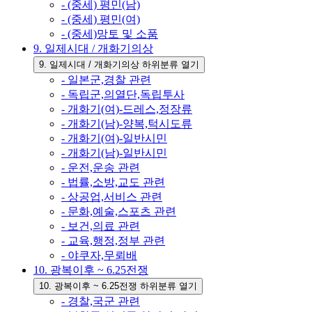
- (중세) 평민(남)
- (중세) 평민(여)
- (중세)망토 및 소품
9. 일제시대 / 개화기의상
9. 일제시대 / 개화기의상 하위분류 열기
- 일본군,경찰 관련
- 독립군,의열단,독립투사
- 개화기(여)-드레스,정장류
- 개화기(남)-양복,턱시도류
- 개화기(여)-일반시민
- 개화기(남)-일반시민
- 운전,운송 관련
- 법률,소방,교도 관련
- 상공업,서비스 관련
- 문화,예술,스포츠 관련
- 보건,의료 관련
- 교육,행정,정부 관련
- 야쿠자,무뢰배
10. 광복이후 ~ 6.25전쟁
10. 광복이후 ~ 6.25전쟁 하위분류 열기
- 경찰,국군 관련