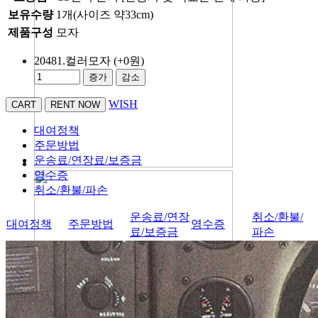
보유수량
1개(사이즈 약33cm)
제품구성
모자
20481.컬러모자
(+0원)
증가
감소
WISH
대여정책
주문방법
운송료/연장료/보증금
영수증
취소/환불/파손
운송료/연장
취소/환불/
대여정책
주문방법
영수증
료/보증금
파손