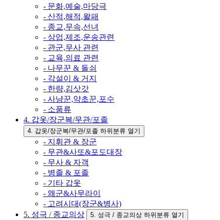
- 문화,예술,마당극
- 산적,해적,왈패
- 종교,무속,선녀
- 상업,제조,운송관련
- 관군,무사 관련
- 교육,의료 관련
- 나무꾼 & 돌쇠
- 각설이 & 거지
- 한량,김삿갓
- 사냥꾼,약초꾼,포수
- 소품류
4. 갑옷/장군복/무관/포졸
4. 갑옷/장군복/무관/포졸 하위분류 열기
- 지휘관 & 장군
- 무관&사또&포도대장
- 무사 & 자객
- 병졸 & 포졸
- 기타 갑옷
- 왜군&사무라이
- 고려시대(장군&병사)
5. 성극 / 종교의상
5. 성극 / 종교의상 하위분류 열기