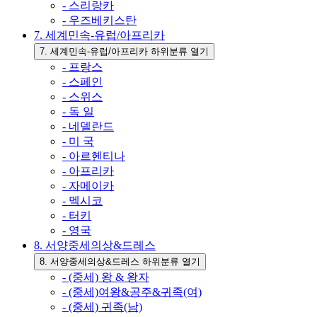
- 스리랑카
- 우즈베키스탄
7. 세계민속-유럽/아프리카
7. 세계민속-유럽/아프리카 하위분류 열기
- 프랑스
- 스페인
- 스위스
- 독 일
- 네델란드
- 미 국
- 아르헨티나
- 아프리카
- 자메이카
- 멕시코
- 터키
- 영국
8. 서양중세의상&드레스
8. 서양중세의상&드레스 하위분류 열기
- (중세) 왕 & 왕자
- (중세)여왕&공주&귀족(여)
- (중세) 귀족(남)