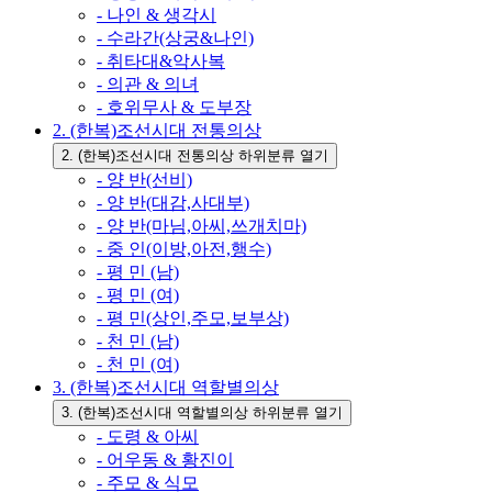
- 나인 & 생각시
- 수라간(상궁&나인)
- 취타대&악사복
- 의관 & 의녀
- 호위무사 & 도부장
2. (한복)조선시대 전통의상
2. (한복)조선시대 전통의상 하위분류 열기
- 양 반(선비)
- 양 반(대감,사대부)
- 양 반(마님,아씨,쓰개치마)
- 중 인(이방,아전,행수)
- 평 민 (남)
- 평 민 (여)
- 평 민(상인,주모,보부상)
- 천 민 (남)
- 천 민 (여)
3. (한복)조선시대 역할별의상
3. (한복)조선시대 역할별의상 하위분류 열기
- 도령 & 아씨
- 어우동 & 황진이
- 주모 & 식모