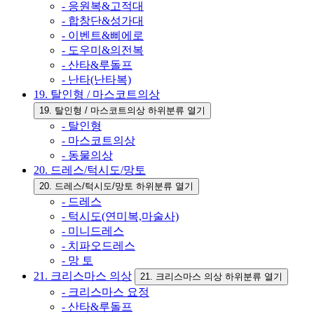
- 응원복&고적대
- 합창단&성가대
- 이벤트&삐에로
- 도우미&의전복
- 산타&루돌프
- 난타(난타복)
19. 탈인형 / 마스코트의상
19. 탈인형 / 마스코트의상 하위분류 열기
- 탈인형
- 마스코트의상
- 동물의상
20. 드레스/턱시도/망토
20. 드레스/턱시도/망토 하위분류 열기
- 드레스
- 턱시도(연미복,마술사)
- 미니드레스
- 치파오드레스
- 망 토
21. 크리스마스 의상
21. 크리스마스 의상 하위분류 열기
- 크리스마스 요정
- 산타&루돌프