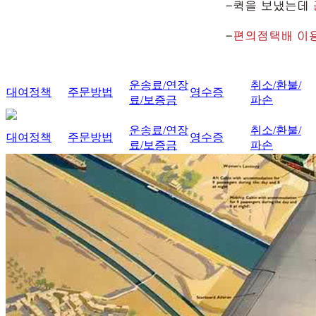
운송료/연장
취소/환불/
대여정책
주문방법
영수증
료/보증금
파손
운송료/연장
취소/환불/
대여정책
주문방법
영수증
료/보증금
파손