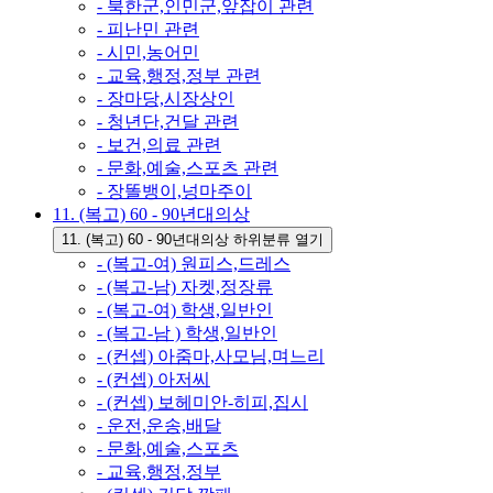
- 북한군,인민군,앞잡이 관련
- 피난민 관련
- 시민,농어민
- 교육,행정,정부 관련
- 장마당,시장상인
- 청년단,건달 관련
- 보건,의료 관련
- 문화,예술,스포츠 관련
- 장똘뱅이,넝마주이
11. (복고) 60 - 90년대의상
11. (복고) 60 - 90년대의상 하위분류 열기
- (복고-여) 원피스,드레스
- (복고-남) 자켓,정장류
- (복고-여) 학생,일반인
- (복고-남 ) 학생,일반인
- (컨셉) 아줌마,사모님,며느리
- (컨셉) 아저씨
- (컨셉) 보헤미안-히피,집시
- 운전,운송,배달
- 문화,예술,스포츠
- 교육,행정,정부