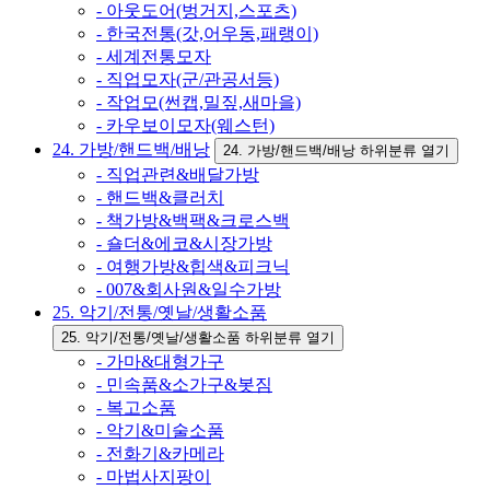
- 아웃도어(벙거지,스포츠)
- 한국전통(갓,어우동,패랭이)
- 세계전통모자
- 직업모자(군/관공서등)
- 작업모(썬캡,밀짚,새마을)
- 카우보이모자(웨스턴)
24. 가방/핸드백/배낭
24. 가방/핸드백/배낭 하위분류 열기
- 직업관련&배달가방
- 핸드백&클러치
- 책가방&백팩&크로스백
- 숄더&에코&시장가방
- 여행가방&힙색&피크닉
- 007&회사원&일수가방
25. 악기/전통/옛날/생활소품
25. 악기/전통/옛날/생활소품 하위분류 열기
- 가마&대형가구
- 민속품&소가구&봇짐
- 복고소품
- 악기&미술소품
- 전화기&카메라
- 마법사지팡이