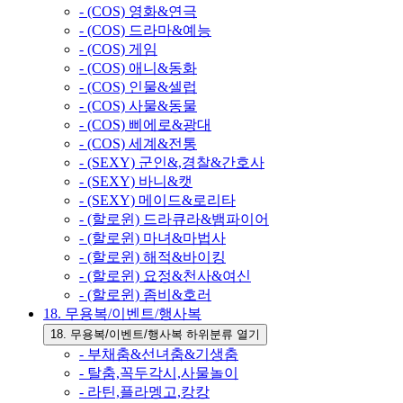
- (COS) 영화&연극
- (COS) 드라마&예능
- (COS) 게임
- (COS) 애니&동화
- (COS) 인물&셀럽
- (COS) 사물&동물
- (COS) 삐에로&광대
- (COS) 세계&전통
- (SEXY) 군인&,경찰&간호사
- (SEXY) 바니&캣
- (SEXY) 메이드&로리타
- (할로윈) 드라큐라&뱀파이어
- (할로윈) 마녀&마법사
- (할로윈) 해적&바이킹
- (할로윈) 요정&천사&여신
- (할로윈) 좀비&호러
18. 무용복/이벤트/행사복
18. 무용복/이벤트/행사복 하위분류 열기
- 부채춤&선녀춤&기생춤
- 탈춤,꼭두각시,사물놀이
- 라틴,플라멩고,캉캉