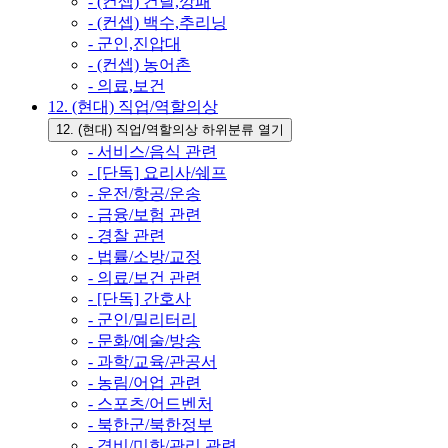
- (컨셉) 건달,깡패
- (컨셉) 백수,추리닝
- 군인,진압대
- (컨셉) 농어촌
- 의료,보건
12. (현대) 직업/역할의상
12. (현대) 직업/역할의상 하위분류 열기
- 서비스/음식 관련
- [단독] 요리사/쉐프
- 운전/항공/운송
- 금융/보험 관련
- 경찰 관련
- 법률/소방/교정
- 의료/보건 관련
- [단독] 간호사
- 군인/밀리터리
- 문화/예술/방송
- 과학/교육/관공서
- 농림/어업 관련
- 스포츠/어드벤처
- 북한군/북한정부
- 경비/미화/관리 관련