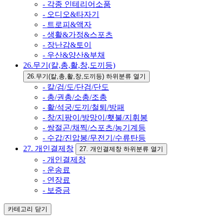
- 각종 인테리어소품
- 오디오&타자기
- 트로피&액자
- 생활&가정&스포츠
- 장난감&토이
- 우산&양산&부채
26.무기(칼,총,활,창,도끼등)
26.무기(칼,총,활,창,도끼등) 하위분류 열기
- 칼/검/도/단검/단도
- 총/권총/소총/조총
- 활/석궁/도끼/철퇴/방패
- 창/지팡이/방망이/횃불/지휘봉
- 쌍절곤/채찍/스포츠/농기계등
- 수갑/진압봉/무전기/수류탄등
27. 개인결제창
27. 개인결제창 하위분류 열기
- 개인결제창
- 운송료
- 연장료
- 보증금
카테고리
닫기