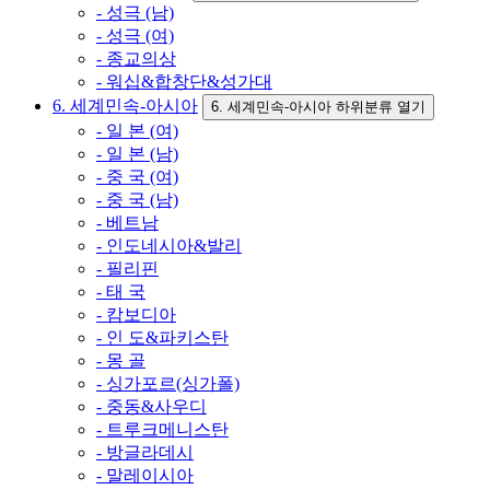
- 성극 (남)
- 성극 (여)
- 종교의상
- 워십&합창단&성가대
6. 세계민속-아시아
6. 세계민속-아시아 하위분류 열기
- 일 본 (여)
- 일 본 (남)
- 중 국 (여)
- 중 국 (남)
- 베트남
- 인도네시아&발리
- 필리핀
- 태 국
- 캄보디아
- 인 도&파키스탄
- 몽 골
- 싱가포르(싱가폴)
- 중동&사우디
- 트루크메니스탄
- 방글라데시
- 말레이시아