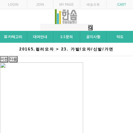
LOGIN
JOIN
MY PAGE
배송조회
CART
카테고리
대여안내
1:1문의
공지사항
약도
20165.컬러모자 > 23. 가발/모자/신발/가면
이전
다음