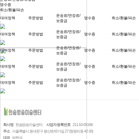
영수증
취소/환불/파손
운송료/연장료/
대여정책
주문방법
영수증
취소/환불/파손
보증금
운송료/연장료/
대여정책
주문방법
영수증
취소/환불/파손
보증금
운송료/연장료/
대여정책
주문방법
영수증
취소/환불/파손
보증금
운송료/연장료/
대여정책
주문방법
영수증
취소/환불/파손
보증금
운송료/연장료/
대여정책
주문방법
영수증
취소/환불/파손
보증금
회사명
한솜방송미술센터
사업자 등록번호
211-10-05166
주소
서울특별시 동대문구 왕산로43가길 27 (청량리동 42-10)
대표
박현석