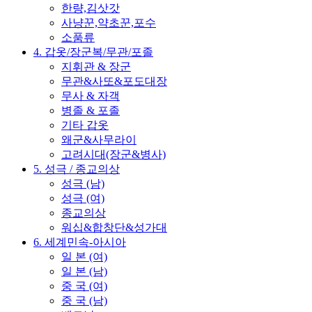
한량,김삿갓
사냥꾼,약초꾼,포수
소품류
4. 갑옷/장군복/무관/포졸
지휘관 & 장군
무관&사또&포도대장
무사 & 자객
병졸 & 포졸
기타 갑옷
왜군&사무라이
고려시대(장군&병사)
5. 성극 / 종교의상
성극 (남)
성극 (여)
종교의상
워십&합창단&성가대
6. 세계민속-아시아
일 본 (여)
일 본 (남)
중 국 (여)
중 국 (남)