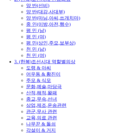
양 반(선비)
양 반(대감,사대부)
양 반(마님,아씨,쓰개치마)
중 인(이방,아전,행수)
평 민 (남)
평 민 (여)
평 민(상인,주모,보부상)
천 민 (남)
천 민 (여)
3. (한복)조선시대 역할별의상
도령 & 아씨
어우동 & 황진이
주모 & 식모
문화,예술,마당극
산적,해적,왈패
종교,무속,선녀
상업,제조,운송관련
관군,무사 관련
교육,의료 관련
나무꾼 & 돌쇠
각설이 & 거지