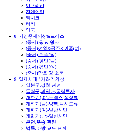
아프리카
자메이카
멕시코
터키
영국
8. 서양중세의상&드레스
(중세) 왕 & 왕자
(중세)여왕&공주&귀족(여)
(중세) 귀족(남)
(중세) 평민(남)
(중세) 평민(여)
(중세)망토 및 소품
9. 일제시대 / 개화기의상
일본군,경찰 관련
독립군,의열단,독립투사
개화기(여)-드레스,정장류
개화기(남)-양복,턱시도류
개화기(여)-일반시민
개화기(남)-일반시민
운전,운송 관련
법률,소방,교도 관련