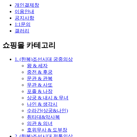
개인결제창
이용안내
공지사항
1:1문의
갤러리
쇼핑몰 카테고리
1. (한복)조선시대 궁중의상
왕 & 세자
중전 & 후궁
문관 & 관복
무관 & 사또
포졸 & 나장
상궁 & 내시 & 무녀
나인 & 생각시
수라간(상궁&나인)
취타대&악사복
의관 & 의녀
호위무사 & 도부장
2. (한복)조선시대 전통의상