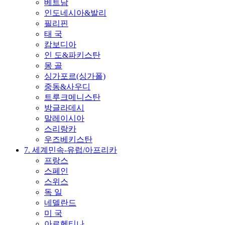
베트남
인도네시아&발리
필리핀
태 국
캄보디아
인 도&파키스탄
몽 골
싱가포르(싱가폴)
중동&사우디
트루크메니스탄
방글라데시
말레이시아
스리랑카
우즈베키스탄
7. 세계민속-유럽/아프리카
프랑스
스페인
스위스
독 일
네델란드
미 국
아르헨티나