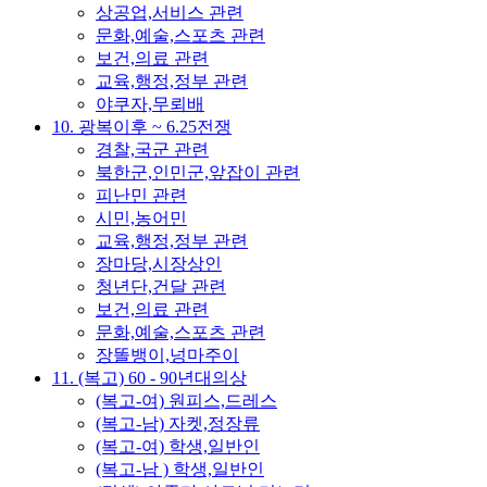
상공업,서비스 관련
문화,예술,스포츠 관련
보건,의료 관련
교육,행정,정부 관련
야쿠자,무뢰배
10. 광복이후 ~ 6.25전쟁
경찰,국군 관련
북한군,인민군,앞잡이 관련
피난민 관련
시민,농어민
교육,행정,정부 관련
장마당,시장상인
청년단,건달 관련
보건,의료 관련
문화,예술,스포츠 관련
장똘뱅이,넝마주이
11. (복고) 60 - 90년대의상
(복고-여) 원피스,드레스
(복고-남) 자켓,정장류
(복고-여) 학생,일반인
(복고-남 ) 학생,일반인