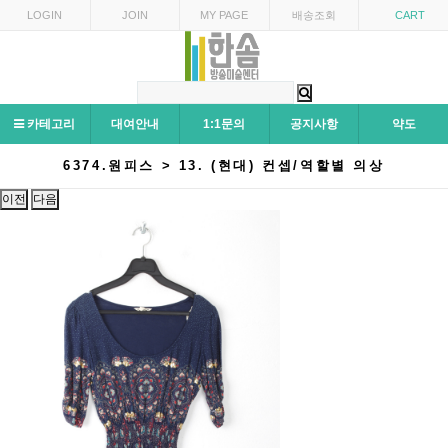
LOGIN
JOIN
MY PAGE
배송조회
CART
카테고리
대여안내
1:1문의
공지사항
약도
6374.원피스 > 13. (현대) 컨셉/역할별 의상
이전
다음