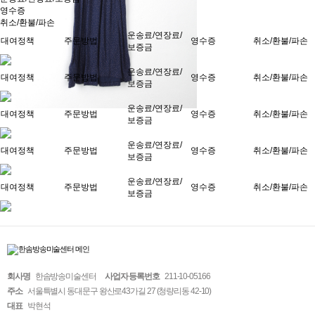
영수증
취소/환불/파손
운송료/연장료/
대여정책
주문방법
영수증
취소/환불/파손
보증금
운송료/연장료/
대여정책
주문방법
영수증
취소/환불/파손
보증금
운송료/연장료/
대여정책
주문방법
영수증
취소/환불/파손
보증금
운송료/연장료/
대여정책
주문방법
영수증
취소/환불/파손
보증금
운송료/연장료/
대여정책
주문방법
영수증
취소/환불/파손
보증금
회사명
한솜방송미술센터
사업자 등록번호
211-10-05166
주소
서울특별시 동대문구 왕산로43가길 27 (청량리동 42-10)
대표
박현석