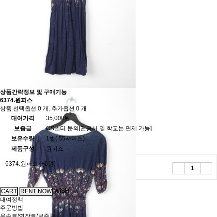
상품간략정보 및 구매기능
6374.원피스
상품 선택옵션 0 개, 추가옵션 0 개
대여가격
35,000원
보증금
CS센터 문의[관공서 및 학교는 면제 가능]
보유수량
1벌( 55사이즈)
제품구성
원피스
6374.원피스
(+0원)
WISH
대여정책
주문방법
운송료/연장료/보증금