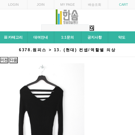
LOGIN
JOIN
MY PAGE
배송조회
CART
카테고리
대여안내
1:1문의
공지사항
약도
6378.원피스 > 13. (현대) 컨셉/역할별 의상
이전
다음