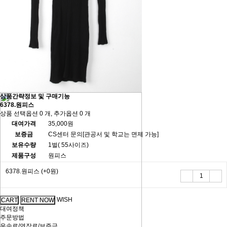
상품간략정보 및 구매기능
6378.원피스
상품 선택옵션 0 개, 추가옵션 0 개
대여가격
35,000원
보증금
CS센터 문의[관공서 및 학교는 면제 가능]
보유수량
1벌( 55사이즈)
제품구성
원피스
6378.원피스
(+0원)
WISH
대여정책
주문방법
운송료/연장료/보증금