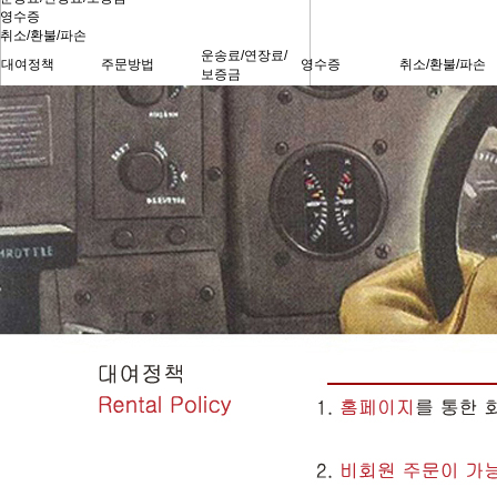
영수증
취소/환불/파손
운송료/연장료/
대여정책
주문방법
영수증
취소/환불/파손
보증금