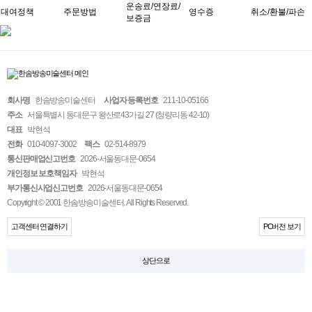
운송료/연장료/
대여정책
주문방법
영수증
취소/환불/파손
보증금
회사명
한솜방송미술센터
사업자 등록번호
211-10-05166
주소
서울특별시 동대문구 왕산로43가길 27 (청량리동 42-10)
대표
박현석
전화
010-4097-3002
팩스
02-514-8979
통신판매업신고번호
2026-서울동대문-0654
개인정보 보호책임자
박현석
부가통신사업신고번호
2026-서울동대문-0654
Copyright © 2001 한솜방송미술센터. All Rights Reserved.
고객센터 연결하기
PC버전 보기
상단으로