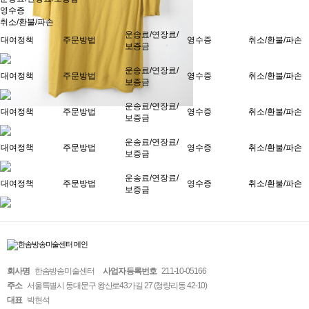
영수증
취소/환불/파손
운송료/연장료/
대여정책
주문방법
영수증
취소/환불/파손
보증금
운송료/연장료/
대여정책
주문방법
영수증
취소/환불/파손
보증금
운송료/연장료/
대여정책
주문방법
영수증
취소/환불/파손
보증금
운송료/연장료/
대여정책
주문방법
영수증
취소/환불/파손
보증금
운송료/연장료/
대여정책
주문방법
영수증
취소/환불/파손
보증금
회사명
한솜방송미술센터
사업자 등록번호
211-10-05166
주소
서울특별시 동대문구 왕산로43가길 27 (청량리동 42-10)
대표
박현석