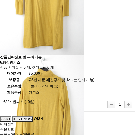
상품간략정보 및 구매기능
6384.원피스
상품 선택옵션 0 개, 추가옵션 0 개
대여가격
35,000원
보증금
CS센터 문의[관공서 및 학교는 면제 가능]
보유수량
1벌( 66-77사이즈)
제품구성
원피스
6384.원피스
(+0원)
WISH
대여정책
주문방법
운송료/연장료/보증금