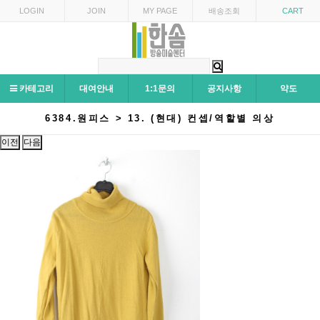
LOGIN
JOIN
MY PAGE
배송조회
CART
카테고리
대여안내
1:1문의
공지사항
약도
6384.원피스 > 13. (현대) 컨셉/역할별 의상
이전
다음