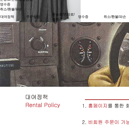
영수증
취소/환불/파손
운송료/연장료/
대여정책
주문방법
영수증
취소/환불/파손
보증금