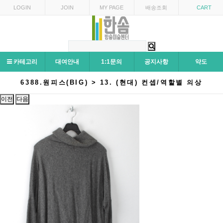
LOGIN
JOIN
MY PAGE
배송조회
CART
카테고리
대여안내
1:1문의
공지사항
약도
6388.원피스(BIG) > 13. (현대) 컨셉/역할별 의상
이전
다음