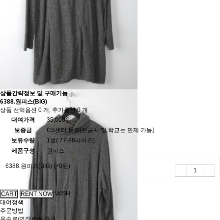
상품간략정보 및 구매기능
6388.원피스(BIG)
상품 선택옵션 0 개, 추가옵션 0 개
대여가격
35,000원
보증금
CS센터 문의[관공서 및 학교는 면제 가능]
보유수량
1벌( 77-88사이즈)
제품구성
원피스
6388.원피스(BIG)
(+0원)
WISH
대여정책
주문방법
운송료/연장료/보증금