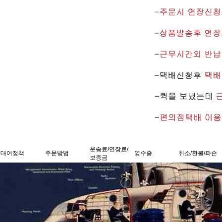
운송료/연장료/
대여정책
주문방법
영수증
취소/환불/파손
보증금