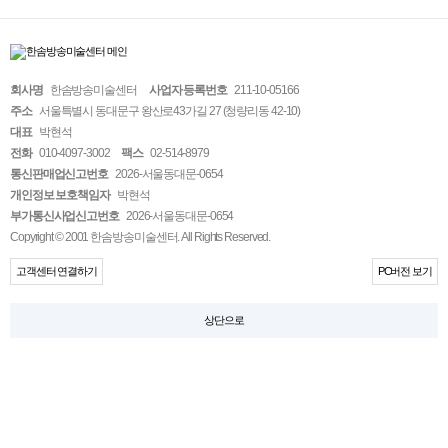
회사명
한솜방송미술센터
사업자 등록번호
211-10-05166
주소
서울특별시 동대문구 왕산로43가길 27 (청량리동 42-10)
대표
박현석
전화
010-4097-3002
팩스
02-514-8979
통신판매업신고번호
2026-서울동대문-0654
개인정보 보호책임자
박현석
부가통신사업신고번호
2026-서울동대문-0654
Copyright © 2001 한솜방송미술센터. All Rights Reserved.
고객센터 연결하기
PC버전 보기
상단으로