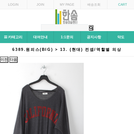
LOGIN
JOIN
MY PAGE
배송조회
CART
카테고리
대여안내
1:1문의
공지사항
약도
6389.원피스(BIG) > 13. (현대) 컨셉/역할별 의상
이전
다음