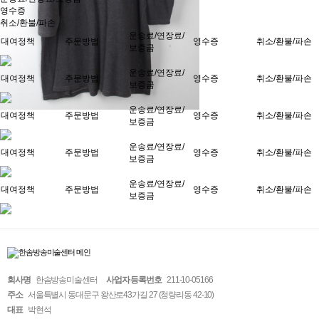
영수증
취소/환불/파손
운송료/연장료/
대여정책
주문방법
영수증
취소/환불/파손
보증금
운송료/연장료/
대여정책
주문방법
영수증
취소/환불/파손
보증금
운송료/연장료/
대여정책
주문방법
영수증
취소/환불/파손
보증금
운송료/연장료/
대여정책
주문방법
영수증
취소/환불/파손
보증금
운송료/연장료/
대여정책
주문방법
영수증
취소/환불/파손
보증금
회사명
한솜방송미술센터
사업자 등록번호
211-10-05166
주소
서울특별시 동대문구 왕산로43가길 27 (청량리동 42-10)
대표
박현석