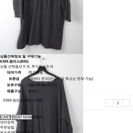
상품간략정보 및 구매기능
6389.원피스(BIG)
상품 선택옵션 0 개, 추가옵션 0 개
대여가격
35,000원
보증금
CS센터 문의[관공서 및 학교는 면제 가능]
보유수량
1벌( 88-99사이즈)
제품구성
원피스
6389.원피스(BIG)
(+0원)
WISH
대여정책
주문방법
운송료/연장료/보증금