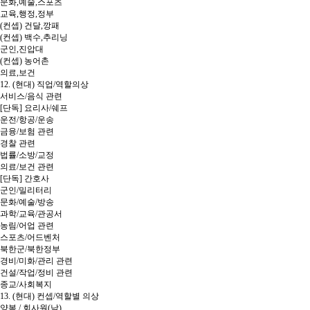
문화,예술,스포츠
교육,행정,정부
(컨셉) 건달,깡패
(컨셉) 백수,추리닝
군인,진압대
(컨셉) 농어촌
의료,보건
12. (현대) 직업/역할의상
서비스/음식 관련
[단독] 요리사/쉐프
운전/항공/운송
금융/보험 관련
경찰 관련
법률/소방/교정
의료/보건 관련
[단독] 간호사
군인/밀리터리
문화/예술/방송
과학/교육/관공서
농림/어업 관련
스포츠/어드벤처
북한군/북한정부
경비/미화/관리 관련
건설/작업/정비 관련
종교/사회복지
13. (현대) 컨셉/역할별 의상
양복 / 회사원(남)