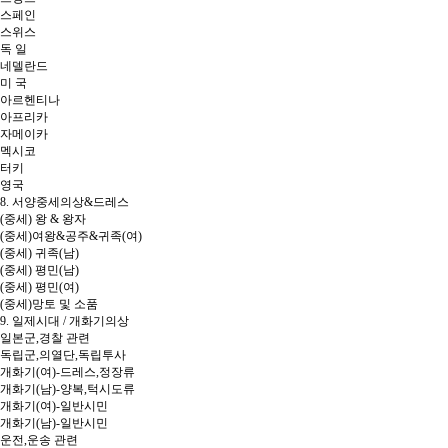
스페인
스위스
독 일
네델란드
미 국
아르헨티나
아프리카
자메이카
멕시코
터키
영국
8. 서양중세의상&드레스
(중세) 왕 & 왕자
(중세)여왕&공주&귀족(여)
(중세) 귀족(남)
(중세) 평민(남)
(중세) 평민(여)
(중세)망토 및 소품
9. 일제시대 / 개화기의상
일본군,경찰 관련
독립군,의열단,독립투사
개화기(여)-드레스,정장류
개화기(남)-양복,턱시도류
개화기(여)-일반시민
개화기(남)-일반시민
운전,운송 관련