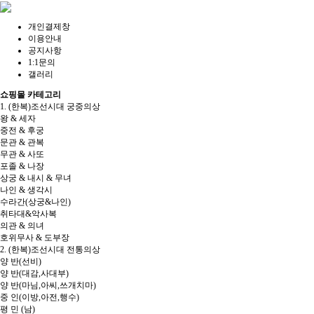
개인결제창
이용안내
공지사항
1:1문의
갤러리
쇼핑몰 카테고리
1. (한복)조선시대 궁중의상
왕 & 세자
중전 & 후궁
문관 & 관복
무관 & 사또
포졸 & 나장
상궁 & 내시 & 무녀
나인 & 생각시
수라간(상궁&나인)
취타대&악사복
의관 & 의녀
호위무사 & 도부장
2. (한복)조선시대 전통의상
양 반(선비)
양 반(대감,사대부)
양 반(마님,아씨,쓰개치마)
중 인(이방,아전,행수)
평 민 (남)