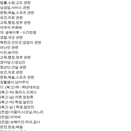
법률,소방,교도 관련
상공업,서비스 관련
문화,예술,스포츠 관련
보건,의료 관련
교육,행정,정부 관련
야쿠자,무뢰배
10. 광복이후 ~ 6.25전쟁
경찰,국군 관련
북한군,인민군,앞잡이 관련
피난민 관련
시민,농어민
교육,행정,정부 관련
장마당,시장상인
청년단,건달 관련
보건,의료 관련
문화,예술,스포츠 관련
장똘뱅이,넝마주이
11. (복고) 60 - 90년대의상
(복고-여) 원피스,드레스
(복고-남) 자켓,정장류
(복고-여) 학생,일반인
(복고-남 ) 학생,일반인
(컨셉) 아줌마,사모님,며느리
(컨셉) 아저씨
(컨셉) 보헤미안-히피,집시
운전,운송,배달