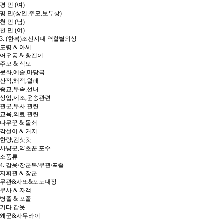
평 민 (여)
평 민(상인,주모,보부상)
천 민 (남)
천 민 (여)
3. (한복)조선시대 역할별의상
도령 & 아씨
어우동 & 황진이
주모 & 식모
문화,예술,마당극
산적,해적,왈패
종교,무속,선녀
상업,제조,운송관련
관군,무사 관련
교육,의료 관련
나무꾼 & 돌쇠
각설이 & 거지
한량,김삿갓
사냥꾼,약초꾼,포수
소품류
4. 갑옷/장군복/무관/포졸
지휘관 & 장군
무관&사또&포도대장
무사 & 자객
병졸 & 포졸
기타 갑옷
왜군&사무라이