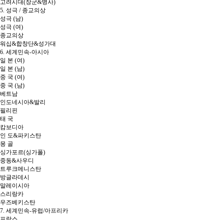
고려시대(장군&병사)
5. 성극 / 종교의상
성극 (남)
성극 (여)
종교의상
워십&합창단&성가대
6. 세계민속-아시아
일 본 (여)
일 본 (남)
중 국 (여)
중 국 (남)
베트남
인도네시아&발리
필리핀
태 국
캄보디아
인 도&파키스탄
몽 골
싱가포르(싱가폴)
중동&사우디
트루크메니스탄
방글라데시
말레이시아
스리랑카
우즈베키스탄
7. 세계민속-유럽/아프리카
프랑스