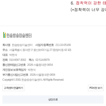
회사명
한솜방송미술센터
사업자 등록번호
211-10-05166
주소
서울특별시 동대문구 왕산로43가길 27 (청량리동 42-10)
대표
박현석
전화
010-4097-3002
팩스
02-514-8979
통신판매업신고번호
2026-서울동대문-0654
개인정보 보호책임자
박현석
부가통신사업신고번호
2026-서울동대문-0654
Copyright © 2001 한솜방송미술센터. All Rights Reserved.
고객센터 연결하기
PC버전 보기
상단으로