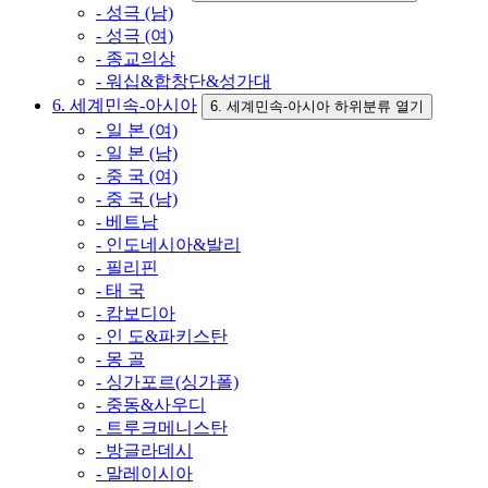
- 성극 (남)
- 성극 (여)
- 종교의상
- 워십&합창단&성가대
6. 세계민속-아시아
6. 세계민속-아시아 하위분류 열기
- 일 본 (여)
- 일 본 (남)
- 중 국 (여)
- 중 국 (남)
- 베트남
- 인도네시아&발리
- 필리핀
- 태 국
- 캄보디아
- 인 도&파키스탄
- 몽 골
- 싱가포르(싱가폴)
- 중동&사우디
- 트루크메니스탄
- 방글라데시
- 말레이시아