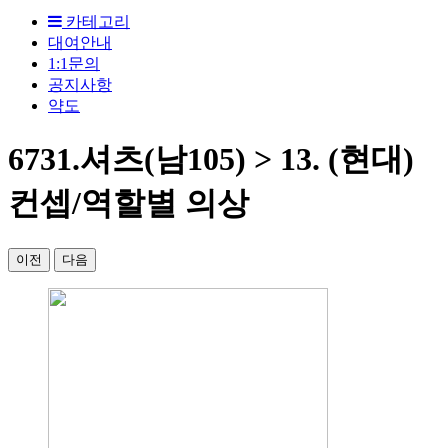
카테고리
대여안내
1:1문의
공지사항
약도
6731.셔츠(남105) > 13. (현대)
컨셉/역할별 의상
이전
다음