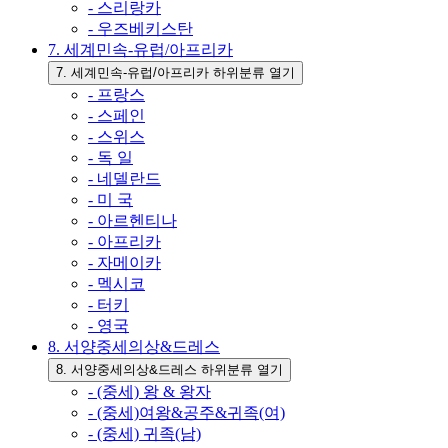
- 스리랑카
- 우즈베키스탄
7. 세계민속-유럽/아프리카
7. 세계민속-유럽/아프리카 하위분류 열기
- 프랑스
- 스페인
- 스위스
- 독 일
- 네델란드
- 미 국
- 아르헨티나
- 아프리카
- 자메이카
- 멕시코
- 터키
- 영국
8. 서양중세의상&드레스
8. 서양중세의상&드레스 하위분류 열기
- (중세) 왕 & 왕자
- (중세)여왕&공주&귀족(여)
- (중세) 귀족(남)