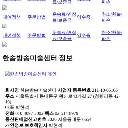
료/보증금
파손
운송료/연장
취소/환불/
대여정책
주문방법
영수증
료/보증금
파손
운송료/연장
취소/환불/
대여정책
주문방법
영수증
료/보증금
파손
한솜방송미술센터 정보
회사명
한솜방송미술센터
사업자 등록번호
211-10-05166
주소
서울특별시 동대문구 왕산로43가길 27 (청량리동 42-
10)
대표
박현석
전화
010-4097-3002
팩스
02-514-8979
통신판매업신고번호
2026-서울동대문-0654
개인정보 보호책임자
박현석