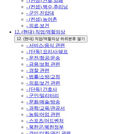
- (컨셉) 건달,깡패
- (컨셉) 백수,추리닝
- 군인,진압대
- (컨셉) 농어촌
- 의료,보건
12. (현대) 직업/역할의상
12. (현대) 직업/역할의상 하위분류 열기
- 서비스/음식 관련
- [단독] 요리사/쉐프
- 운전/항공/운송
- 금융/보험 관련
- 경찰 관련
- 법률/소방/교정
- 의료/보건 관련
- [단독] 간호사
- 군인/밀리터리
- 문화/예술/방송
- 과학/교육/관공서
- 농림/어업 관련
- 스포츠/어드벤처
- 북한군/북한정부
- 경비/미화/관리 관련