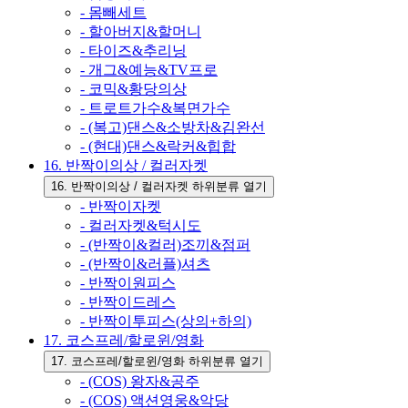
- 몸빼세트
- 할아버지&할머니
- 타이즈&추리닝
- 개그&예능&TV프로
- 코믹&황당의상
- 트로트가수&복면가수
- (복고)댄스&소방차&김완선
- (현대)댄스&락커&힙합
16. 반짝이의상 / 컬러자켓
16. 반짝이의상 / 컬러자켓 하위분류 열기
- 반짝이자켓
- 컬러자켓&턱시도
- (반짝이&컬러)조끼&점퍼
- (반짝이&러플)셔츠
- 반짝이원피스
- 반짝이드레스
- 반짝이투피스(상의+하의)
17. 코스프레/할로윈/영화
17. 코스프레/할로윈/영화 하위분류 열기
- (COS) 왕자&공주
- (COS) 액션영웅&악당