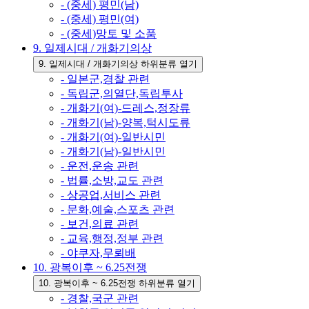
- (중세) 평민(남)
- (중세) 평민(여)
- (중세)망토 및 소품
9. 일제시대 / 개화기의상
9. 일제시대 / 개화기의상 하위분류 열기
- 일본군,경찰 관련
- 독립군,의열단,독립투사
- 개화기(여)-드레스,정장류
- 개화기(남)-양복,턱시도류
- 개화기(여)-일반시민
- 개화기(남)-일반시민
- 운전,운송 관련
- 법률,소방,교도 관련
- 상공업,서비스 관련
- 문화,예술,스포츠 관련
- 보건,의료 관련
- 교육,행정,정부 관련
- 야쿠자,무뢰배
10. 광복이후 ~ 6.25전쟁
10. 광복이후 ~ 6.25전쟁 하위분류 열기
- 경찰,국군 관련