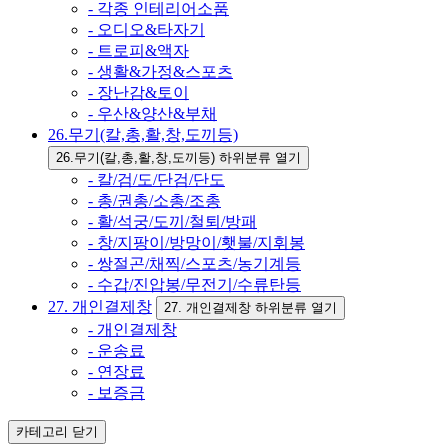
- 각종 인테리어소품
- 오디오&타자기
- 트로피&액자
- 생활&가정&스포츠
- 장난감&토이
- 우산&양산&부채
26.무기(칼,총,활,창,도끼등)
26.무기(칼,총,활,창,도끼등) 하위분류 열기
- 칼/검/도/단검/단도
- 총/권총/소총/조총
- 활/석궁/도끼/철퇴/방패
- 창/지팡이/방망이/횃불/지휘봉
- 쌍절곤/채찍/스포츠/농기계등
- 수갑/진압봉/무전기/수류탄등
27. 개인결제창
27. 개인결제창 하위분류 열기
- 개인결제창
- 운송료
- 연장료
- 보증금
카테고리
닫기