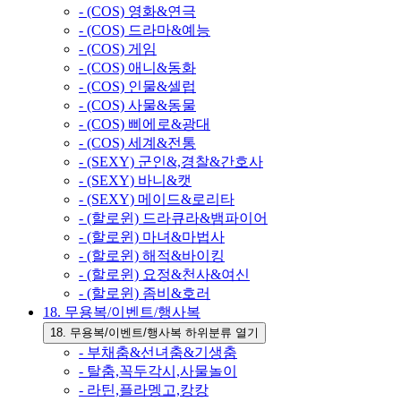
- (COS) 영화&연극
- (COS) 드라마&예능
- (COS) 게임
- (COS) 애니&동화
- (COS) 인물&셀럽
- (COS) 사물&동물
- (COS) 삐에로&광대
- (COS) 세계&전통
- (SEXY) 군인&,경찰&간호사
- (SEXY) 바니&캣
- (SEXY) 메이드&로리타
- (할로윈) 드라큐라&뱀파이어
- (할로윈) 마녀&마법사
- (할로윈) 해적&바이킹
- (할로윈) 요정&천사&여신
- (할로윈) 좀비&호러
18. 무용복/이벤트/행사복
18. 무용복/이벤트/행사복 하위분류 열기
- 부채춤&선녀춤&기생춤
- 탈춤,꼭두각시,사물놀이
- 라틴,플라멩고,캉캉