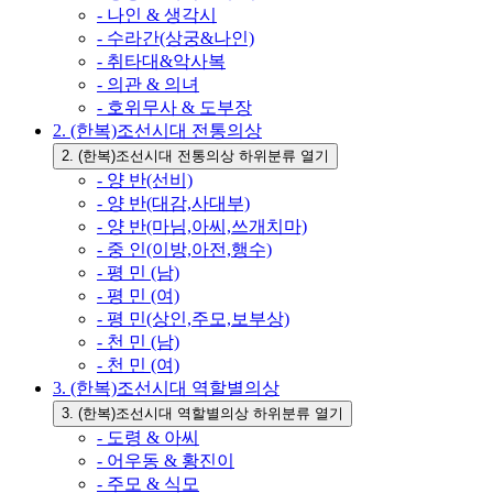
- 나인 & 생각시
- 수라간(상궁&나인)
- 취타대&악사복
- 의관 & 의녀
- 호위무사 & 도부장
2. (한복)조선시대 전통의상
2. (한복)조선시대 전통의상 하위분류 열기
- 양 반(선비)
- 양 반(대감,사대부)
- 양 반(마님,아씨,쓰개치마)
- 중 인(이방,아전,행수)
- 평 민 (남)
- 평 민 (여)
- 평 민(상인,주모,보부상)
- 천 민 (남)
- 천 민 (여)
3. (한복)조선시대 역할별의상
3. (한복)조선시대 역할별의상 하위분류 열기
- 도령 & 아씨
- 어우동 & 황진이
- 주모 & 식모