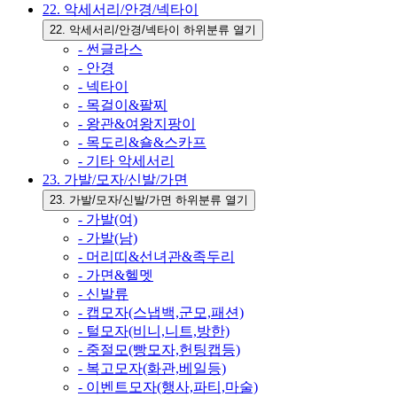
22. 악세서리/안경/넥타이
22. 악세서리/안경/넥타이 하위분류 열기
- 썬글라스
- 안경
- 넥타이
- 목걸이&팔찌
- 왕관&여왕지팡이
- 목도리&숄&스카프
- 기타 악세서리
23. 가발/모자/신발/가면
23. 가발/모자/신발/가면 하위분류 열기
- 가발(여)
- 가발(남)
- 머리띠&선녀관&족두리
- 가면&헬멧
- 신발류
- 캡모자(스냅백,군모,패션)
- 털모자(비니,니트,방한)
- 중절모(빵모자,헌팅캡등)
- 복고모자(화관,베일등)
- 이벤트모자(행사,파티,마술)