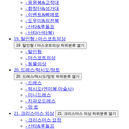
- 응원복&고적대
- 합창단&성가대
- 이벤트&삐에로
- 도우미&의전복
- 산타&루돌프
- 난타(난타복)
19. 탈인형 / 마스코트의상
19. 탈인형 / 마스코트의상 하위분류 열기
- 탈인형
- 마스코트의상
- 동물의상
20. 드레스/턱시도/망토
20. 드레스/턱시도/망토 하위분류 열기
- 드레스
- 턱시도(연미복,마술사)
- 미니드레스
- 치파오드레스
- 망 토
21. 크리스마스 의상
21. 크리스마스 의상 하위분류 열기
- 크리스마스 요정
- 산타&루돌프