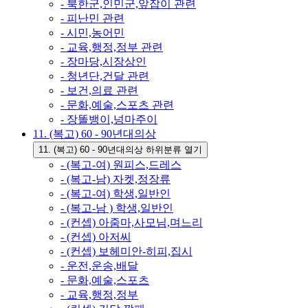
- 북한군,인민군,앞잡이 관련
- 피난민 관련
- 시민,농어민
- 교육,행정,정부 관련
- 장마당,시장상인
- 청년단,건달 관련
- 보건,의료 관련
- 문화,예술,스포츠 관련
- 장똘뱅이,넝마주이
11. (복고) 60 - 90년대의상
11. (복고) 60 - 90년대의상 하위분류 열기
- (복고-여) 원피스,드레스
- (복고-남) 자켓,정장류
- (복고-여) 학생,일반인
- (복고-남 ) 학생,일반인
- (컨셉) 아줌마,사모님,며느리
- (컨셉) 아저씨
- (컨셉) 보헤미안-히피,집시
- 운전,운송,배달
- 문화,예술,스포츠
- 교육,행정,정부