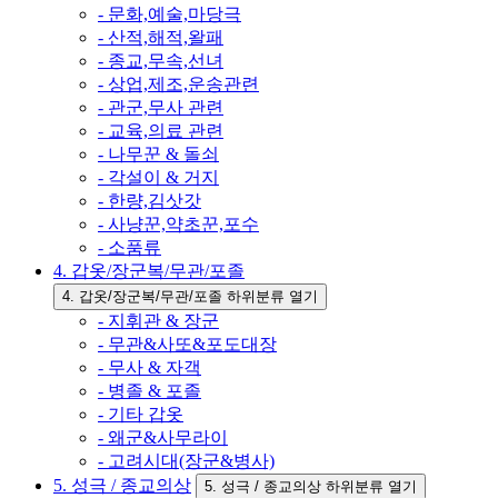
- 문화,예술,마당극
- 산적,해적,왈패
- 종교,무속,선녀
- 상업,제조,운송관련
- 관군,무사 관련
- 교육,의료 관련
- 나무꾼 & 돌쇠
- 각설이 & 거지
- 한량,김삿갓
- 사냥꾼,약초꾼,포수
- 소품류
4. 갑옷/장군복/무관/포졸
4. 갑옷/장군복/무관/포졸 하위분류 열기
- 지휘관 & 장군
- 무관&사또&포도대장
- 무사 & 자객
- 병졸 & 포졸
- 기타 갑옷
- 왜군&사무라이
- 고려시대(장군&병사)
5. 성극 / 종교의상
5. 성극 / 종교의상 하위분류 열기