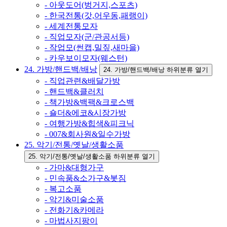
- 아웃도어(벙거지,스포츠)
- 한국전통(갓,어우동,패랭이)
- 세계전통모자
- 직업모자(군/관공서등)
- 작업모(썬캡,밀짚,새마을)
- 카우보이모자(웨스턴)
24. 가방/핸드백/배낭
24. 가방/핸드백/배낭 하위분류 열기
- 직업관련&배달가방
- 핸드백&클러치
- 책가방&백팩&크로스백
- 숄더&에코&시장가방
- 여행가방&힙색&피크닉
- 007&회사원&일수가방
25. 악기/전통/옛날/생활소품
25. 악기/전통/옛날/생활소품 하위분류 열기
- 가마&대형가구
- 민속품&소가구&봇짐
- 복고소품
- 악기&미술소품
- 전화기&카메라
- 마법사지팡이