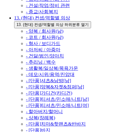
- 건설/작업/정비 관련
- 종교/사회복지
13. (현대) 컨셉/역할별 의상
13. (현대) 컨셉/역할별 의상 하위분류 열기
- 양복 / 회사원(남)
- 코트 / 회사원(남)
- 형사 / 보디가드
- 아저씨 / 아줌마
- 건달/범인/양아치
- 추리닝 / 백수
- 생활복/일상복/목욕가운
- 데모/시위/용역/진압대
- [단품]셔츠&남방[남]
- [단품]양복&자켓&점퍼[남]
- [단품]가디건(카디건)
- [단품]티셔츠/민소매/니트[남]
- [단품]티셔츠/민소매/니트[여]
- 할아버지/할머니
- 상복(장례복)
- [단품]치마&핫팬츠&반바지
- [단품]바지