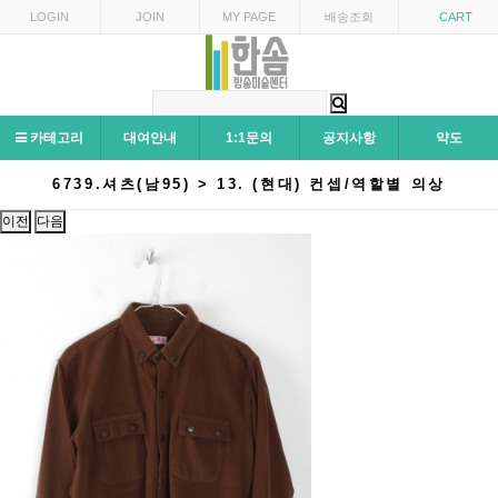
LOGIN
JOIN
MY PAGE
배송조회
CART
카테고리
대여안내
1:1문의
공지사항
약도
6739.셔츠(남95) > 13. (현대) 컨셉/역할별 의상
이전
다음