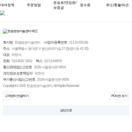
운송료/연장료/
대여정책
주문방법
영수증
취소/환불/파손
보증금
회사명
한솜방송미술센터
사업자 등록번호
211-10-05166
주소
서울특별시 동대문구 왕산로43가길 27 (청량리동 42-10)
대표
박현석
전화
010-4097-3002
팩스
02-514-8979
통신판매업신고번호
2026-서울동대문-0654
개인정보 보호책임자
박현석
부가통신사업신고번호
2026-서울동대문-0654
Copyright © 2001 한솜방송미술센터. All Rights Reserved.
고객센터 연결하기
PC버전 보기
상단으로