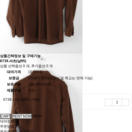
상품간략정보 및 구매기능
6739.셔츠(남95)
상품 선택옵션 0 개, 추가옵션 0 개
대여가격
10,000원
보증금
CS센터 문의[관공서 및 학교는 면제 가능]
보유수량
1벌( 95사이즈)
제품구성
셔츠
6739.셔츠(남95)
(+0원)
WISH
대여정책
주문방법
운송료/연장료/보증금