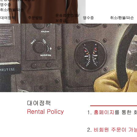
영수증
취소/환불/파손
운송료/연장료/
대여정책
주문방법
영수증
취소/환불/파손
보증금