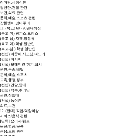
장마당,시장상인
청년단,건달 관련
보건,의료 관련
문화,예술,스포츠 관련
장똘뱅이,넝마주이
11. (복고) 60 - 90년대의상
(복고-여) 원피스,드레스
(복고-남) 자켓,정장류
(복고-여) 학생,일반인
(복고-남 ) 학생,일반인
(컨셉) 아줌마,사모님,며느리
(컨셉) 아저씨
(컨셉) 보헤미안-히피,집시
운전,운송,배달
문화,예술,스포츠
교육,행정,정부
(컨셉) 건달,깡패
(컨셉) 백수,추리닝
군인,진압대
(컨셉) 농어촌
의료,보건
12. (현대) 직업/역할의상
서비스/음식 관련
[단독] 요리사/쉐프
운전/항공/운송
금융/보험 관련