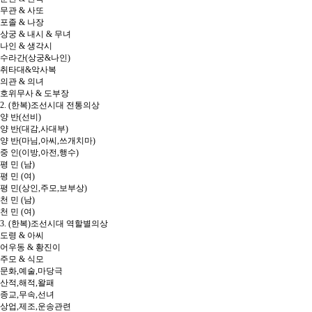
무관 & 사또
포졸 & 나장
상궁 & 내시 & 무녀
나인 & 생각시
수라간(상궁&나인)
취타대&악사복
의관 & 의녀
호위무사 & 도부장
2. (한복)조선시대 전통의상
양 반(선비)
양 반(대감,사대부)
양 반(마님,아씨,쓰개치마)
중 인(이방,아전,행수)
평 민 (남)
평 민 (여)
평 민(상인,주모,보부상)
천 민 (남)
천 민 (여)
3. (한복)조선시대 역할별의상
도령 & 아씨
어우동 & 황진이
주모 & 식모
문화,예술,마당극
산적,해적,왈패
종교,무속,선녀
상업,제조,운송관련