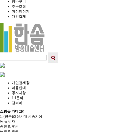
장바구니
주문조회
마이페이지
개인결제
개인결제창
이용안내
공지사항
1:1문의
갤러리
쇼핑몰 카테고리
1. (한복)조선시대 궁중의상
왕 & 세자
중전 & 후궁
문관 & 관복