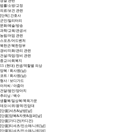
경찰 관련
법률/소방/교정
의료/보건 관련
[단독] 간호사
군인/밀리터리
문화/예술/방송
과학/교육/관공서
농림/어업 관련
스포츠/어드벤처
북한군/북한정부
경비/미화/관리 관련
건설/작업/정비 관련
종교/사회복지
13. (현대) 컨셉/역할별 의상
양복 / 회사원(남)
코트 / 회사원(남)
형사 / 보디가드
아저씨 / 아줌마
건달/범인/양아치
추리닝 / 백수
생활복/일상복/목욕가운
데모/시위/용역/진압대
[단품]셔츠&남방[남]
[단품]양복&자켓&점퍼[남]
[단품]가디건(카디건)
[단품]티셔츠/민소매/니트[남]
[단품]티셔츠/민소매/니트[여]