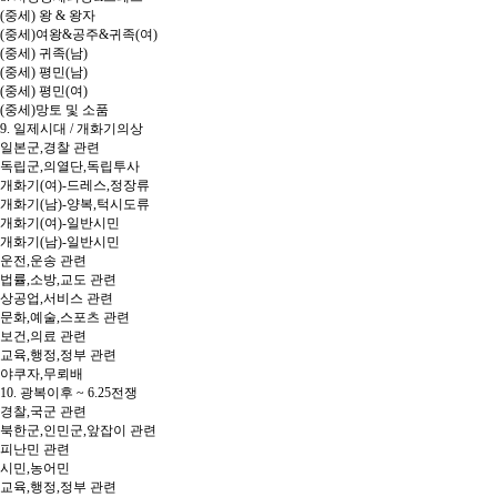
(중세) 왕 & 왕자
(중세)여왕&공주&귀족(여)
(중세) 귀족(남)
(중세) 평민(남)
(중세) 평민(여)
(중세)망토 및 소품
9. 일제시대 / 개화기의상
일본군,경찰 관련
독립군,의열단,독립투사
개화기(여)-드레스,정장류
개화기(남)-양복,턱시도류
개화기(여)-일반시민
개화기(남)-일반시민
운전,운송 관련
법률,소방,교도 관련
상공업,서비스 관련
문화,예술,스포츠 관련
보건,의료 관련
교육,행정,정부 관련
야쿠자,무뢰배
10. 광복이후 ~ 6.25전쟁
경찰,국군 관련
북한군,인민군,앞잡이 관련
피난민 관련
시민,농어민
교육,행정,정부 관련