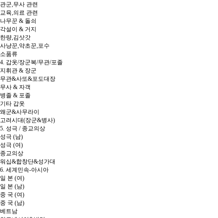
관군,무사 관련
교육,의료 관련
나무꾼 & 돌쇠
각설이 & 거지
한량,김삿갓
사냥꾼,약초꾼,포수
소품류
4. 갑옷/장군복/무관/포졸
지휘관 & 장군
무관&사또&포도대장
무사 & 자객
병졸 & 포졸
기타 갑옷
왜군&사무라이
고려시대(장군&병사)
5. 성극 / 종교의상
성극 (남)
성극 (여)
종교의상
워십&합창단&성가대
6. 세계민속-아시아
일 본 (여)
일 본 (남)
중 국 (여)
중 국 (남)
베트남