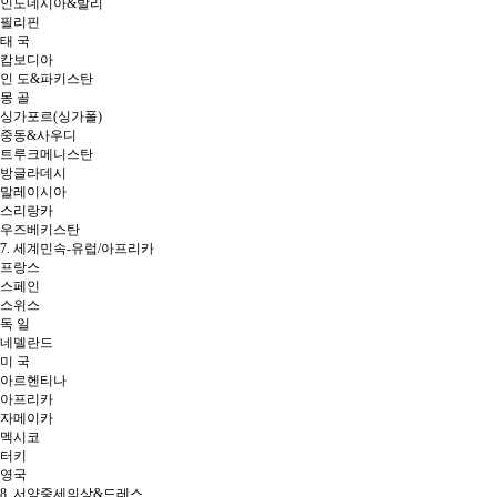
인도네시아&발리
필리핀
태 국
캄보디아
인 도&파키스탄
몽 골
싱가포르(싱가폴)
중동&사우디
트루크메니스탄
방글라데시
말레이시아
스리랑카
우즈베키스탄
7. 세계민속-유럽/아프리카
프랑스
스페인
스위스
독 일
네델란드
미 국
아르헨티나
아프리카
자메이카
멕시코
터키
영국
8. 서양중세의상&드레스