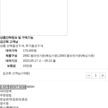
상품간략정보 및 구매기능
김근희 고객님
상품 선택옵션 0 개, 추가옵션 0 개
대여가격
170,400원
제품구성
2692.챔피언가운(복싱가운),2693.챔피언가운(복싱가운)
대여기간
2023.05.17.수 – 05.22.월
보증금
10만원
김근희 고객님
(+0원)
WISH
대여정책
주문방법
운송료/연장료/보증금
영수증
취소/환불/파손