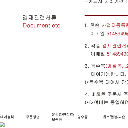
운송료/연장료/
대여정책
주문방법
영수증
취소/환불/파손
보증금