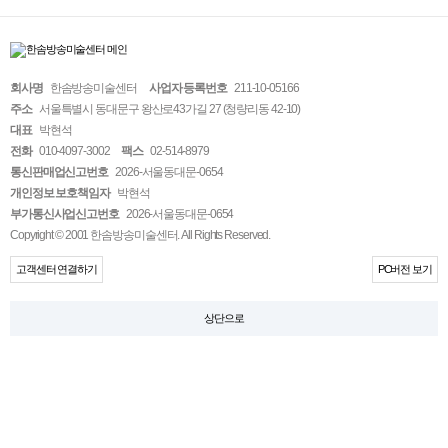
회사명
한솜방송미술센터
사업자 등록번호
211-10-05166
주소
서울특별시 동대문구 왕산로43가길 27 (청량리동 42-10)
대표
박현석
전화
010-4097-3002
팩스
02-514-8979
통신판매업신고번호
2026-서울동대문-0654
개인정보 보호책임자
박현석
부가통신사업신고번호
2026-서울동대문-0654
Copyright © 2001 한솜방송미술센터. All Rights Reserved.
고객센터 연결하기
PC버전 보기
상단으로