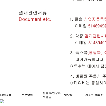
운송료/연장료/
대여정책
주문방법
영수증
취소/환불/파손
보증금