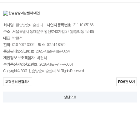
회사명
한솜방송미술센터
사업자 등록번호
211-10-05166
주소
서울특별시 동대문구 왕산로43가길 27 (청량리동 42-10)
대표
박현석
전화
010-4097-3002
팩스
02-514-8979
통신판매업신고번호
2026-서울동대문-0654
개인정보 보호책임자
박현석
부가통신사업신고번호
2026-서울동대문-0654
Copyright © 2001 한솜방송미술센터. All Rights Reserved.
고객센터 연결하기
PC버전 보기
상단으로