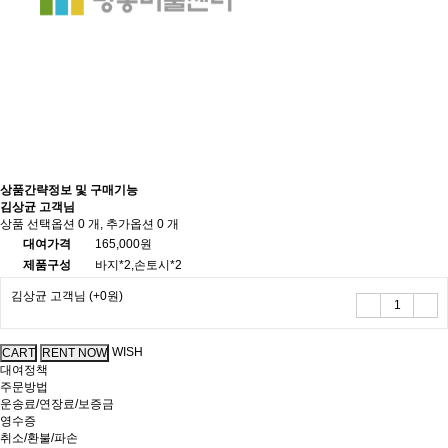
상품간략정보 및 구매기능
김상균 고객님
상품 선택옵션 0 개, 추가옵션 0 개
대여가격
165,000원
제품구성
바지*2,손토시*2
김상균 고객님
(+0원)
WISH
대여정책
주문방법
운송료/연장료/보증금
영수증
취소/환불/파손