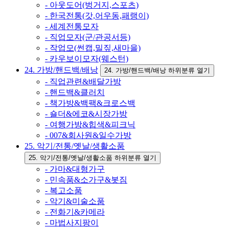
- 아웃도어(벙거지,스포츠)
- 한국전통(갓,어우동,패랭이)
- 세계전통모자
- 직업모자(군/관공서등)
- 작업모(썬캡,밀짚,새마을)
- 카우보이모자(웨스턴)
24. 가방/핸드백/배낭
24. 가방/핸드백/배낭 하위분류 열기
- 직업관련&배달가방
- 핸드백&클러치
- 책가방&백팩&크로스백
- 숄더&에코&시장가방
- 여행가방&힙색&피크닉
- 007&회사원&일수가방
25. 악기/전통/옛날/생활소품
25. 악기/전통/옛날/생활소품 하위분류 열기
- 가마&대형가구
- 민속품&소가구&봇짐
- 복고소품
- 악기&미술소품
- 전화기&카메라
- 마법사지팡이