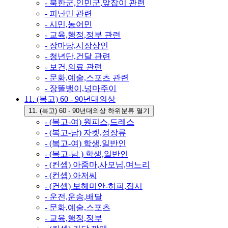
- 북한군,인민군,앞잡이 관련
- 피난민 관련
- 시민,농어민
- 교육,행정,정부 관련
- 장마당,시장상인
- 청년단,건달 관련
- 보건,의료 관련
- 문화,예술,스포츠 관련
- 장똘뱅이,넝마주이
11. (복고) 60 - 90년대의상
11. (복고) 60 - 90년대의상 하위분류 열기
- (복고-여) 원피스,드레스
- (복고-남) 자켓,정장류
- (복고-여) 학생,일반인
- (복고-남 ) 학생,일반인
- (컨셉) 아줌마,사모님,며느리
- (컨셉) 아저씨
- (컨셉) 보헤미안-히피,집시
- 운전,운송,배달
- 문화,예술,스포츠
- 교육,행정,정부