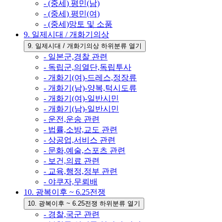
- (중세) 평민(남)
- (중세) 평민(여)
- (중세)망토 및 소품
9. 일제시대 / 개화기의상
9. 일제시대 / 개화기의상 하위분류 열기
- 일본군,경찰 관련
- 독립군,의열단,독립투사
- 개화기(여)-드레스,정장류
- 개화기(남)-양복,턱시도류
- 개화기(여)-일반시민
- 개화기(남)-일반시민
- 운전,운송 관련
- 법률,소방,교도 관련
- 상공업,서비스 관련
- 문화,예술,스포츠 관련
- 보건,의료 관련
- 교육,행정,정부 관련
- 야쿠자,무뢰배
10. 광복이후 ~ 6.25전쟁
10. 광복이후 ~ 6.25전쟁 하위분류 열기
- 경찰,국군 관련