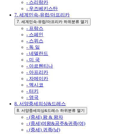
- 스리랑카
- 우즈베키스탄
7. 세계민속-유럽/아프리카
7. 세계민속-유럽/아프리카 하위분류 열기
- 프랑스
- 스페인
- 스위스
- 독 일
- 네델란드
- 미 국
- 아르헨티나
- 아프리카
- 자메이카
- 멕시코
- 터키
- 영국
8. 서양중세의상&드레스
8. 서양중세의상&드레스 하위분류 열기
- (중세) 왕 & 왕자
- (중세)여왕&공주&귀족(여)
- (중세) 귀족(남)