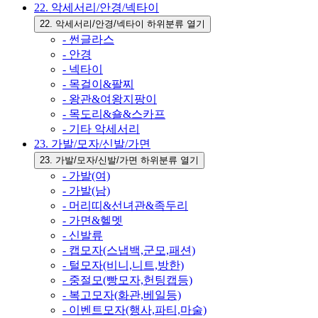
22. 악세서리/안경/넥타이
22. 악세서리/안경/넥타이 하위분류 열기
- 썬글라스
- 안경
- 넥타이
- 목걸이&팔찌
- 왕관&여왕지팡이
- 목도리&숄&스카프
- 기타 악세서리
23. 가발/모자/신발/가면
23. 가발/모자/신발/가면 하위분류 열기
- 가발(여)
- 가발(남)
- 머리띠&선녀관&족두리
- 가면&헬멧
- 신발류
- 캡모자(스냅백,군모,패션)
- 털모자(비니,니트,방한)
- 중절모(빵모자,헌팅캡등)
- 복고모자(화관,베일등)
- 이벤트모자(행사,파티,마술)