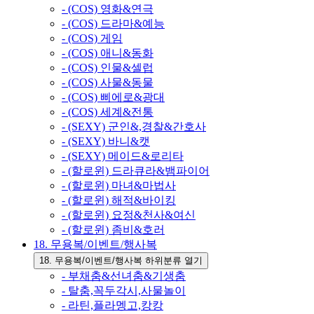
- (COS) 영화&연극
- (COS) 드라마&예능
- (COS) 게임
- (COS) 애니&동화
- (COS) 인물&셀럽
- (COS) 사물&동물
- (COS) 삐에로&광대
- (COS) 세계&전통
- (SEXY) 군인&,경찰&간호사
- (SEXY) 바니&캣
- (SEXY) 메이드&로리타
- (할로윈) 드라큐라&뱀파이어
- (할로윈) 마녀&마법사
- (할로윈) 해적&바이킹
- (할로윈) 요정&천사&여신
- (할로윈) 좀비&호러
18. 무용복/이벤트/행사복
18. 무용복/이벤트/행사복 하위분류 열기
- 부채춤&선녀춤&기생춤
- 탈춤,꼭두각시,사물놀이
- 라틴,플라멩고,캉캉