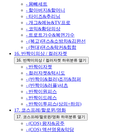
- 몸빼세트
- 할아버지&할머니
- 타이즈&추리닝
- 개그&예능&TV프로
- 코믹&황당의상
- 트로트가수&복면가수
- (복고)댄스&소방차&김완선
- (현대)댄스&락커&힙합
16. 반짝이의상 / 컬러자켓
16. 반짝이의상 / 컬러자켓 하위분류 열기
- 반짝이자켓
- 컬러자켓&턱시도
- (반짝이&컬러)조끼&점퍼
- (반짝이&러플)셔츠
- 반짝이원피스
- 반짝이드레스
- 반짝이투피스(상의+하의)
17. 코스프레/할로윈/영화
17. 코스프레/할로윈/영화 하위분류 열기
- (COS) 왕자&공주
- (COS) 액션영웅&악당