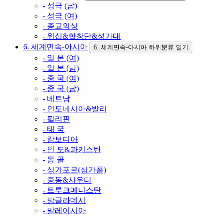
- 성극 (남)
- 성극 (여)
- 종교의상
- 워십&합창단&성가대
6. 세계민속-아시아
6. 세계민속-아시아 하위분류 열기
- 일 본 (여)
- 일 본 (남)
- 중 국 (여)
- 중 국 (남)
- 베트남
- 인도네시아&발리
- 필리핀
- 태 국
- 캄보디아
- 인 도&파키스탄
- 몽 골
- 싱가포르(싱가폴)
- 중동&사우디
- 트루크메니스탄
- 방글라데시
- 말레이시아