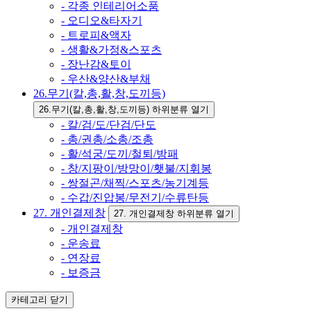
- 각종 인테리어소품
- 오디오&타자기
- 트로피&액자
- 생활&가정&스포츠
- 장난감&토이
- 우산&양산&부채
26.무기(칼,총,활,창,도끼등)
26.무기(칼,총,활,창,도끼등) 하위분류 열기
- 칼/검/도/단검/단도
- 총/권총/소총/조총
- 활/석궁/도끼/철퇴/방패
- 창/지팡이/방망이/횃불/지휘봉
- 쌍절곤/채찍/스포츠/농기계등
- 수갑/진압봉/무전기/수류탄등
27. 개인결제창
27. 개인결제창 하위분류 열기
- 개인결제창
- 운송료
- 연장료
- 보증금
카테고리
닫기