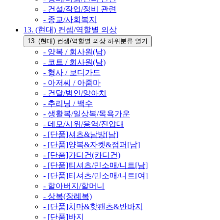
- 건설/작업/정비 관련
- 종교/사회복지
13. (현대) 컨셉/역할별 의상
13. (현대) 컨셉/역할별 의상 하위분류 열기
- 양복 / 회사원(남)
- 코트 / 회사원(남)
- 형사 / 보디가드
- 아저씨 / 아줌마
- 건달/범인/양아치
- 추리닝 / 백수
- 생활복/일상복/목욕가운
- 데모/시위/용역/진압대
- [단품]셔츠&남방[남]
- [단품]양복&자켓&점퍼[남]
- [단품]가디건(카디건)
- [단품]티셔츠/민소매/니트[남]
- [단품]티셔츠/민소매/니트[여]
- 할아버지/할머니
- 상복(장례복)
- [단품]치마&핫팬츠&반바지
- [단품]바지