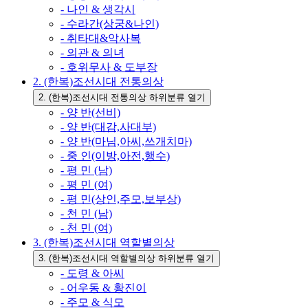
- 나인 & 생각시
- 수라간(상궁&나인)
- 취타대&악사복
- 의관 & 의녀
- 호위무사 & 도부장
2. (한복)조선시대 전통의상
2. (한복)조선시대 전통의상 하위분류 열기
- 양 반(선비)
- 양 반(대감,사대부)
- 양 반(마님,아씨,쓰개치마)
- 중 인(이방,아전,행수)
- 평 민 (남)
- 평 민 (여)
- 평 민(상인,주모,보부상)
- 천 민 (남)
- 천 민 (여)
3. (한복)조선시대 역할별의상
3. (한복)조선시대 역할별의상 하위분류 열기
- 도령 & 아씨
- 어우동 & 황진이
- 주모 & 식모