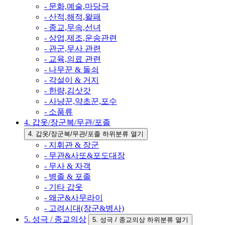
- 문화,예술,마당극
- 산적,해적,왈패
- 종교,무속,선녀
- 상업,제조,운송관련
- 관군,무사 관련
- 교육,의료 관련
- 나무꾼 & 돌쇠
- 각설이 & 거지
- 한량,김삿갓
- 사냥꾼,약초꾼,포수
- 소품류
4. 갑옷/장군복/무관/포졸
4. 갑옷/장군복/무관/포졸 하위분류 열기
- 지휘관 & 장군
- 무관&사또&포도대장
- 무사 & 자객
- 병졸 & 포졸
- 기타 갑옷
- 왜군&사무라이
- 고려시대(장군&병사)
5. 성극 / 종교의상
5. 성극 / 종교의상 하위분류 열기