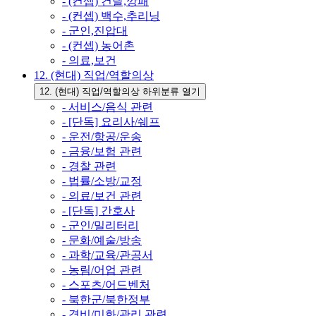
- (컨셉) 건달,깡패
- (컨셉) 백수,추리닝
- 군인,진압대
- (컨셉) 농어촌
- 의료,보건
12. (현대) 직업/역할의상
12. (현대) 직업/역할의상 하위분류 열기
- 서비스/음식 관련
- [단독] 요리사/쉐프
- 운전/항공/운송
- 금융/보험 관련
- 경찰 관련
- 법률/소방/교정
- 의료/보건 관련
- [단독] 간호사
- 군인/밀리터리
- 문화/예술/방송
- 과학/교육/관공서
- 농림/어업 관련
- 스포츠/어드벤처
- 북한군/북한정부
- 경비/미화/관리 관련