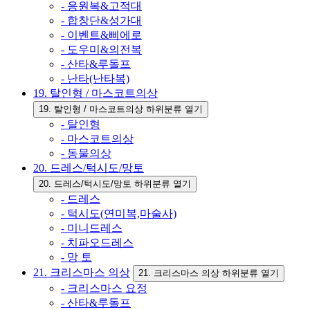
- 응원복&고적대
- 합창단&성가대
- 이벤트&삐에로
- 도우미&의전복
- 산타&루돌프
- 난타(난타복)
19. 탈인형 / 마스코트의상
19. 탈인형 / 마스코트의상 하위분류 열기
- 탈인형
- 마스코트의상
- 동물의상
20. 드레스/턱시도/망토
20. 드레스/턱시도/망토 하위분류 열기
- 드레스
- 턱시도(연미복,마술사)
- 미니드레스
- 치파오드레스
- 망 토
21. 크리스마스 의상
21. 크리스마스 의상 하위분류 열기
- 크리스마스 요정
- 산타&루돌프