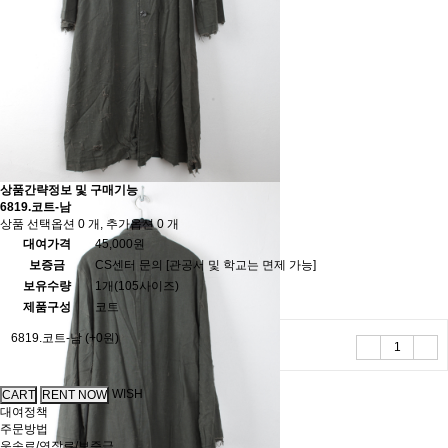
상품간략정보 및 구매기능
6819.코트-남
상품 선택옵션 0 개, 추가옵션 0 개
대여가격
45,000원
보증금
CS센터 문의 [관공서 및 학교는 면제 가능]
보유수량
1개(105사이즈)
제품구성
코트
6819.코트-남
(+0원)
WISH
대여정책
주문방법
운송료/연장료/보증금