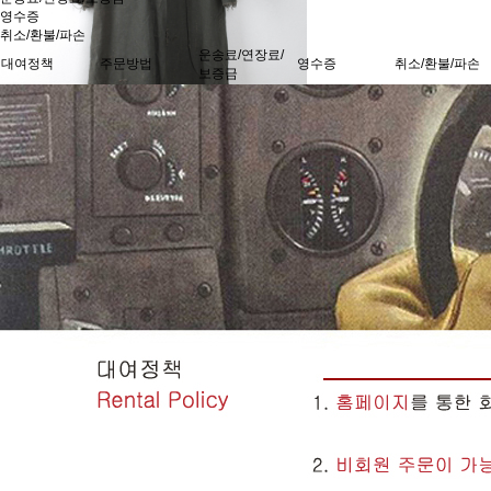
영수증
취소/환불/파손
운송료/연장료/
대여정책
주문방법
영수증
취소/환불/파손
보증금