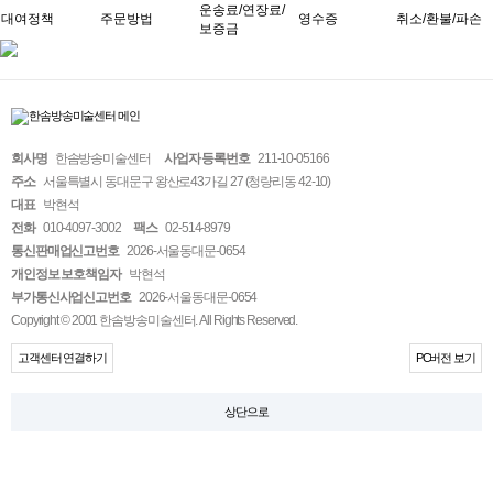
운송료/연장료/
대여정책
주문방법
영수증
취소/환불/파손
보증금
회사명
한솜방송미술센터
사업자 등록번호
211-10-05166
주소
서울특별시 동대문구 왕산로43가길 27 (청량리동 42-10)
대표
박현석
전화
010-4097-3002
팩스
02-514-8979
통신판매업신고번호
2026-서울동대문-0654
개인정보 보호책임자
박현석
부가통신사업신고번호
2026-서울동대문-0654
Copyright © 2001 한솜방송미술센터. All Rights Reserved.
고객센터 연결하기
PC버전 보기
상단으로