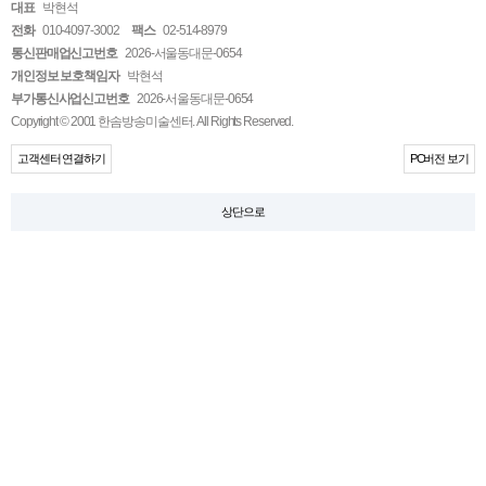
대표
박현석
전화
010-4097-3002
팩스
02-514-8979
통신판매업신고번호
2026-서울동대문-0654
개인정보 보호책임자
박현석
부가통신사업신고번호
2026-서울동대문-0654
Copyright © 2001 한솜방송미술센터. All Rights Reserved.
고객센터 연결하기
PC버전 보기
상단으로