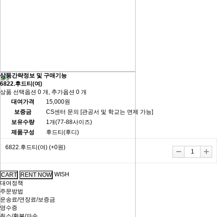
상품간략정보 및 구매기능
6822.후드티(여)
상품 선택옵션 0 개, 추가옵션 0 개
대여가격
15,000원
보증금
CS센터 문의 [관공서 및 학교는 면제 가능]
보유수량
1개(77-88사이즈)
제품구성
후드티(후디)
6822.후드티(여)
(+0원)
WISH
대여정책
주문방법
운송료/연장료/보증금
영수증
취소/환불/파손