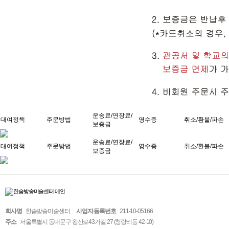
운송료/연장료/
대여정책
주문방법
영수증
취소/환불/파손
보증금
운송료/연장료/
대여정책
주문방법
영수증
취소/환불/파손
보증금
회사명
한솜방송미술센터
사업자 등록번호
211-10-05166
주소
서울특별시 동대문구 왕산로43가길 27 (청량리동 42-10)