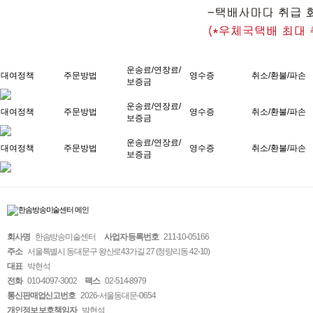
운송료/연장료/
대여정책
주문방법
영수증
취소/환불/파손
보증금
운송료/연장료/
대여정책
주문방법
영수증
취소/환불/파손
보증금
운송료/연장료/
대여정책
주문방법
영수증
취소/환불/파손
보증금
회사명
한솜방송미술센터
사업자 등록번호
211-10-05166
주소
서울특별시 동대문구 왕산로43가길 27 (청량리동 42-10)
대표
박현석
전화
010-4097-3002
팩스
02-514-8979
통신판매업신고번호
2026-서울동대문-0654
개인정보 보호책임자
박현석