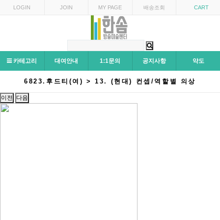
LOGIN
JOIN
MY PAGE
배송조회
CART
카테고리
대여안내
1:1문의
공지사항
약도
6823.후드티(여) > 13. (현대) 컨셉/역할별 의상
이전
다음