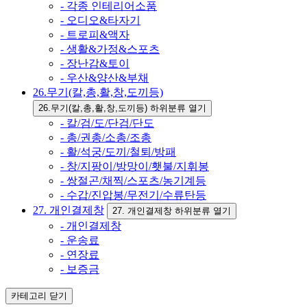
- 각종 인테리어소품
- 오디오&타자기
- 트로피&액자
- 생활&가정&스포츠
- 장난감&토이
- 우산&양산&부채
26.무기(칼,총,활,창,도끼등)
26.무기(칼,총,활,창,도끼등) 하위분류 열기
- 칼/검/도/단검/단도
- 총/권총/소총/조총
- 활/석궁/도끼/철퇴/방패
- 창/지팡이/방망이/횃불/지휘봉
- 쌍절곤/채찍/스포츠/농기계등
- 수갑/진압봉/무전기/수류탄등
27. 개인결제창
27. 개인결제창 하위분류 열기
- 개인결제창
- 운송료
- 연장료
- 보증금
카테고리
닫기