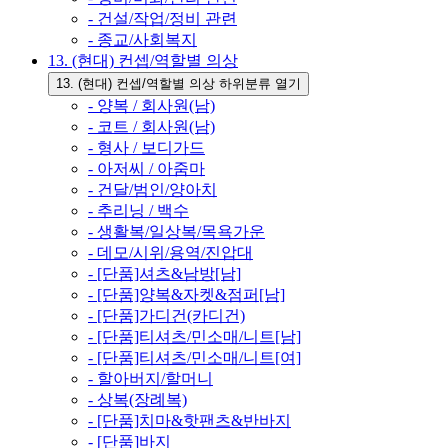
- 건설/작업/정비 관련
- 종교/사회복지
13. (현대) 컨셉/역할별 의상
13. (현대) 컨셉/역할별 의상 하위분류 열기
- 양복 / 회사원(남)
- 코트 / 회사원(남)
- 형사 / 보디가드
- 아저씨 / 아줌마
- 건달/범인/양아치
- 추리닝 / 백수
- 생활복/일상복/목욕가운
- 데모/시위/용역/진압대
- [단품]셔츠&남방[남]
- [단품]양복&자켓&점퍼[남]
- [단품]가디건(카디건)
- [단품]티셔츠/민소매/니트[남]
- [단품]티셔츠/민소매/니트[여]
- 할아버지/할머니
- 상복(장례복)
- [단품]치마&핫팬츠&반바지
- [단품]바지