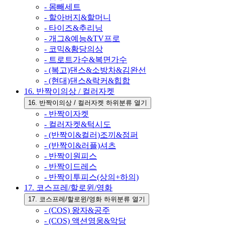
- 몸빼세트
- 할아버지&할머니
- 타이즈&추리닝
- 개그&예능&TV프로
- 코믹&황당의상
- 트로트가수&복면가수
- (복고)댄스&소방차&김완선
- (현대)댄스&락커&힙합
16. 반짝이의상 / 컬러자켓
16. 반짝이의상 / 컬러자켓 하위분류 열기
- 반짝이자켓
- 컬러자켓&턱시도
- (반짝이&컬러)조끼&점퍼
- (반짝이&러플)셔츠
- 반짝이원피스
- 반짝이드레스
- 반짝이투피스(상의+하의)
17. 코스프레/할로윈/영화
17. 코스프레/할로윈/영화 하위분류 열기
- (COS) 왕자&공주
- (COS) 액션영웅&악당