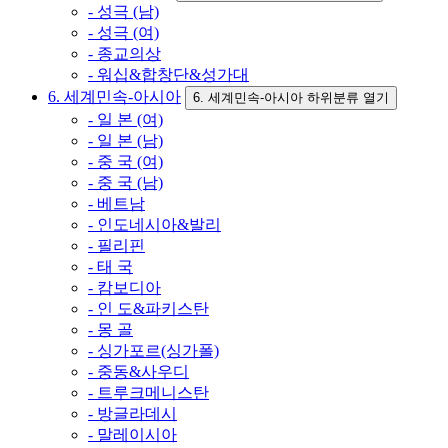
- 성극 (남)
- 성극 (여)
- 종교의상
- 워십&합창단&성가대
6. 세계민속-아시아
6. 세계민속-아시아 하위분류 열기
- 일 본 (여)
- 일 본 (남)
- 중 국 (여)
- 중 국 (남)
- 베트남
- 인도네시아&발리
- 필리핀
- 태 국
- 캄보디아
- 인 도&파키스탄
- 몽 골
- 싱가포르(싱가폴)
- 중동&사우디
- 트루크메니스탄
- 방글라데시
- 말레이시아