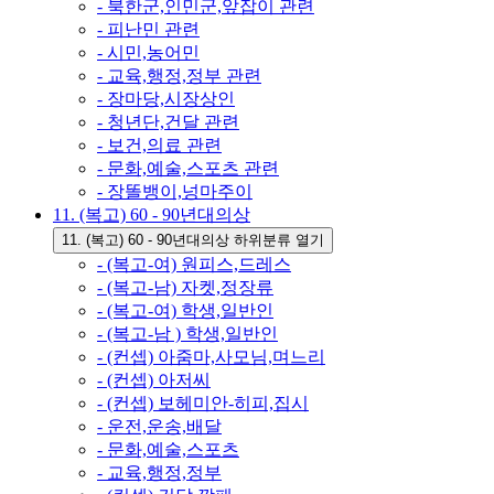
- 북한군,인민군,앞잡이 관련
- 피난민 관련
- 시민,농어민
- 교육,행정,정부 관련
- 장마당,시장상인
- 청년단,건달 관련
- 보건,의료 관련
- 문화,예술,스포츠 관련
- 장똘뱅이,넝마주이
11. (복고) 60 - 90년대의상
11. (복고) 60 - 90년대의상 하위분류 열기
- (복고-여) 원피스,드레스
- (복고-남) 자켓,정장류
- (복고-여) 학생,일반인
- (복고-남 ) 학생,일반인
- (컨셉) 아줌마,사모님,며느리
- (컨셉) 아저씨
- (컨셉) 보헤미안-히피,집시
- 운전,운송,배달
- 문화,예술,스포츠
- 교육,행정,정부