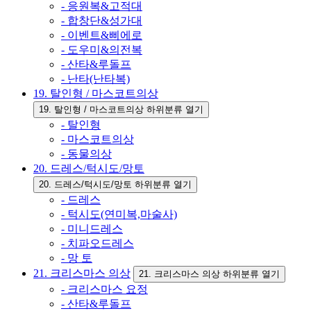
- 응원복&고적대
- 합창단&성가대
- 이벤트&삐에로
- 도우미&의전복
- 산타&루돌프
- 난타(난타복)
19. 탈인형 / 마스코트의상
19. 탈인형 / 마스코트의상 하위분류 열기
- 탈인형
- 마스코트의상
- 동물의상
20. 드레스/턱시도/망토
20. 드레스/턱시도/망토 하위분류 열기
- 드레스
- 턱시도(연미복,마술사)
- 미니드레스
- 치파오드레스
- 망 토
21. 크리스마스 의상
21. 크리스마스 의상 하위분류 열기
- 크리스마스 요정
- 산타&루돌프