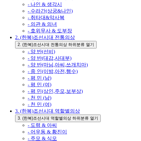
- 나인 & 생각시
- 수라간(상궁&나인)
- 취타대&악사복
- 의관 & 의녀
- 호위무사 & 도부장
2. (한복)조선시대 전통의상
2. (한복)조선시대 전통의상 하위분류 열기
- 양 반(선비)
- 양 반(대감,사대부)
- 양 반(마님,아씨,쓰개치마)
- 중 인(이방,아전,행수)
- 평 민 (남)
- 평 민 (여)
- 평 민(상인,주모,보부상)
- 천 민 (남)
- 천 민 (여)
3. (한복)조선시대 역할별의상
3. (한복)조선시대 역할별의상 하위분류 열기
- 도령 & 아씨
- 어우동 & 황진이
- 주모 & 식모