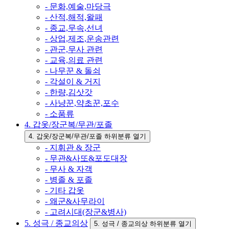
- 문화,예술,마당극
- 산적,해적,왈패
- 종교,무속,선녀
- 상업,제조,운송관련
- 관군,무사 관련
- 교육,의료 관련
- 나무꾼 & 돌쇠
- 각설이 & 거지
- 한량,김삿갓
- 사냥꾼,약초꾼,포수
- 소품류
4. 갑옷/장군복/무관/포졸
4. 갑옷/장군복/무관/포졸 하위분류 열기
- 지휘관 & 장군
- 무관&사또&포도대장
- 무사 & 자객
- 병졸 & 포졸
- 기타 갑옷
- 왜군&사무라이
- 고려시대(장군&병사)
5. 성극 / 종교의상
5. 성극 / 종교의상 하위분류 열기