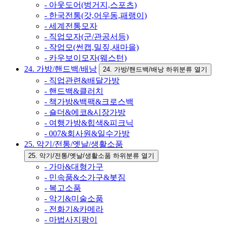
- 아웃도어(벙거지,스포츠)
- 한국전통(갓,어우동,패랭이)
- 세계전통모자
- 직업모자(군/관공서등)
- 작업모(썬캡,밀짚,새마을)
- 카우보이모자(웨스턴)
24. 가방/핸드백/배낭
24. 가방/핸드백/배낭 하위분류 열기
- 직업관련&배달가방
- 핸드백&클러치
- 책가방&백팩&크로스백
- 숄더&에코&시장가방
- 여행가방&힙색&피크닉
- 007&회사원&일수가방
25. 악기/전통/옛날/생활소품
25. 악기/전통/옛날/생활소품 하위분류 열기
- 가마&대형가구
- 민속품&소가구&봇짐
- 복고소품
- 악기&미술소품
- 전화기&카메라
- 마법사지팡이