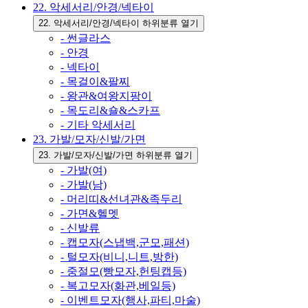
22. 악세서리/안경/넥타이
22. 악세서리/안경/넥타이 하위분류 열기
- 썬글라스
- 안경
- 넥타이
- 목걸이&팔찌
- 왕관&여왕지팡이
- 목도리&숄&스카프
- 기타 악세서리
23. 가발/모자/신발/가면
23. 가발/모자/신발/가면 하위분류 열기
- 가발(여)
- 가발(남)
- 머리띠&선녀관&족두리
- 가면&헬멧
- 신발류
- 캡모자(스냅백,군모,패션)
- 털모자(비니,니트,방한)
- 중절모(빵모자,헌팅캡등)
- 복고모자(화관,베일등)
- 이벤트모자(행사,파티,마술)