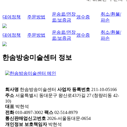
운송료/연장
취소/환불/
대여정책
주문방법
영수증
료/보증금
파손
운송료/연장
취소/환불/
대여정책
주문방법
영수증
료/보증금
파손
한솜방송미술센터 정보
회사명
한솜방송미술센터
사업자 등록번호
211-10-05166
주소
서울특별시 동대문구 왕산로43가길 27 (청량리동 42-
10)
대표
박현석
전화
010-4097-3002
팩스
02-514-8979
통신판매업신고번호
2026-서울동대문-0654
개인정보 보호책임자
박현석