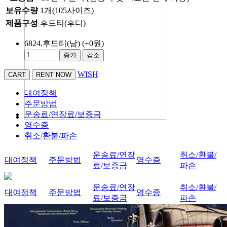
보유수량
1개(105사이즈)
제품구성
후드티(후디)
6824.후드티(남)
(+0원)
증가
감소
WISH
대여정책
주문방법
운송료/연장료/보증금
영수증
취소/환불/파손
운송료/연장
취소/환불/
대여정책
주문방법
영수증
료/보증금
파손
운송료/연장
취소/환불/
대여정책
주문방법
영수증
료/보증금
파손