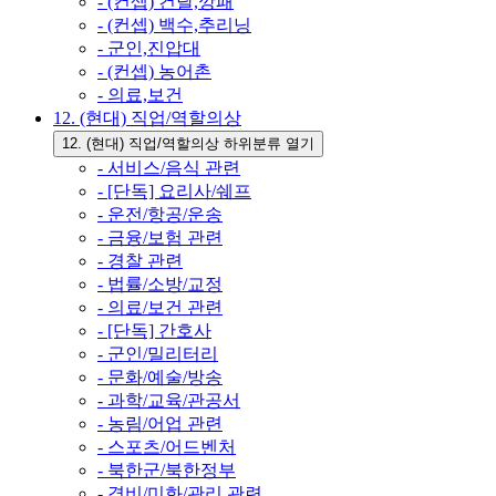
- (컨셉) 건달,깡패
- (컨셉) 백수,추리닝
- 군인,진압대
- (컨셉) 농어촌
- 의료,보건
12. (현대) 직업/역할의상
12. (현대) 직업/역할의상 하위분류 열기
- 서비스/음식 관련
- [단독] 요리사/쉐프
- 운전/항공/운송
- 금융/보험 관련
- 경찰 관련
- 법률/소방/교정
- 의료/보건 관련
- [단독] 간호사
- 군인/밀리터리
- 문화/예술/방송
- 과학/교육/관공서
- 농림/어업 관련
- 스포츠/어드벤처
- 북한군/북한정부
- 경비/미화/관리 관련