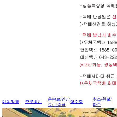
운송료/연장
취소/환불/
대여정책
주문방법
영수증
료/보증금
파손