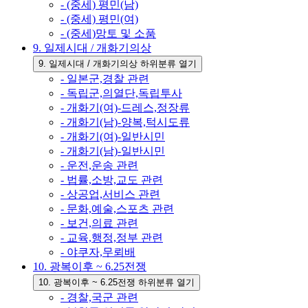
- (중세) 평민(남)
- (중세) 평민(여)
- (중세)망토 및 소품
9. 일제시대 / 개화기의상
9. 일제시대 / 개화기의상 하위분류 열기
- 일본군,경찰 관련
- 독립군,의열단,독립투사
- 개화기(여)-드레스,정장류
- 개화기(남)-양복,턱시도류
- 개화기(여)-일반시민
- 개화기(남)-일반시민
- 운전,운송 관련
- 법률,소방,교도 관련
- 상공업,서비스 관련
- 문화,예술,스포츠 관련
- 보건,의료 관련
- 교육,행정,정부 관련
- 야쿠자,무뢰배
10. 광복이후 ~ 6.25전쟁
10. 광복이후 ~ 6.25전쟁 하위분류 열기
- 경찰,국군 관련