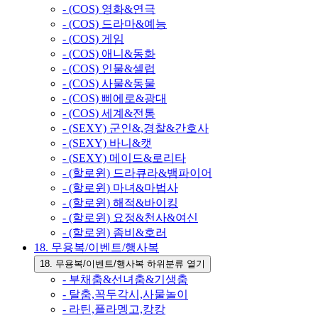
- (COS) 영화&연극
- (COS) 드라마&예능
- (COS) 게임
- (COS) 애니&동화
- (COS) 인물&셀럽
- (COS) 사물&동물
- (COS) 삐에로&광대
- (COS) 세계&전통
- (SEXY) 군인&,경찰&간호사
- (SEXY) 바니&캣
- (SEXY) 메이드&로리타
- (할로윈) 드라큐라&뱀파이어
- (할로윈) 마녀&마법사
- (할로윈) 해적&바이킹
- (할로윈) 요정&천사&여신
- (할로윈) 좀비&호러
18. 무용복/이벤트/행사복
18. 무용복/이벤트/행사복 하위분류 열기
- 부채춤&선녀춤&기생춤
- 탈춤,꼭두각시,사물놀이
- 라틴,플라멩고,캉캉