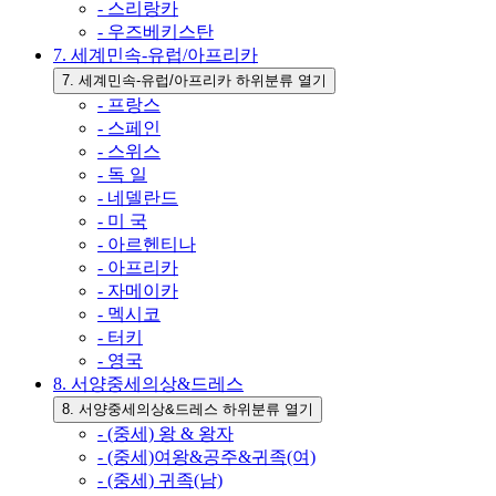
- 스리랑카
- 우즈베키스탄
7. 세계민속-유럽/아프리카
7. 세계민속-유럽/아프리카 하위분류 열기
- 프랑스
- 스페인
- 스위스
- 독 일
- 네델란드
- 미 국
- 아르헨티나
- 아프리카
- 자메이카
- 멕시코
- 터키
- 영국
8. 서양중세의상&드레스
8. 서양중세의상&드레스 하위분류 열기
- (중세) 왕 & 왕자
- (중세)여왕&공주&귀족(여)
- (중세) 귀족(남)