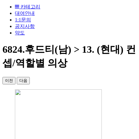
카테고리
대여안내
1:1문의
공지사항
약도
6824.후드티(남) > 13. (현대) 컨
셉/역할별 의상
이전
다음