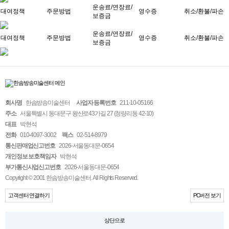
운송료/연장료/
대여정책
주문방법
영수증
취소/환불/파손
보증금
운송료/연장료/
대여정책
주문방법
영수증
취소/환불/파손
보증금
회사명
한솜방송미술센터
사업자 등록번호
211-10-05166
주소
서울특별시 동대문구 왕산로43가길 27 (청량리동 42-10)
대표
박현석
전화
010-4097-3002
팩스
02-514-8979
통신판매업신고번호
2026-서울동대문-0654
개인정보 보호책임자
박현석
부가통신사업신고번호
2026-서울동대문-0654
Copyright © 2001 한솜방송미술센터. All Rights Reserved.
고객센터 연결하기
PC버전 보기
상단으로