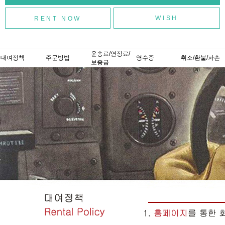
WISH
운송료/연장료/
대여정책
주문방법
영수증
취소/환불/파손
보증금