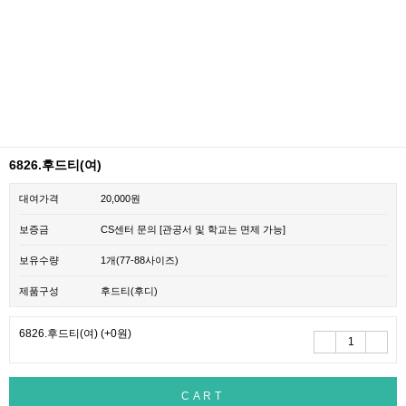
6826.후드티(여)
대여가격
20,000원
보증금
CS센터 문의 [관공서 및 학교는 면제 가능]
보유수량
1개(77-88사이즈)
제품구성
후드티(후디)
6826.후드티(여)
(+0원)