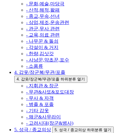
- 문화,예술,마당극
- 산적,해적,왈패
- 종교,무속,선녀
- 상업,제조,운송관련
- 관군,무사 관련
- 교육,의료 관련
- 나무꾼 & 돌쇠
- 각설이 & 거지
- 한량,김삿갓
- 사냥꾼,약초꾼,포수
- 소품류
4. 갑옷/장군복/무관/포졸
4. 갑옷/장군복/무관/포졸 하위분류 열기
- 지휘관 & 장군
- 무관&사또&포도대장
- 무사 & 자객
- 병졸 & 포졸
- 기타 갑옷
- 왜군&사무라이
- 고려시대(장군&병사)
5. 성극 / 종교의상
5. 성극 / 종교의상 하위분류 열기