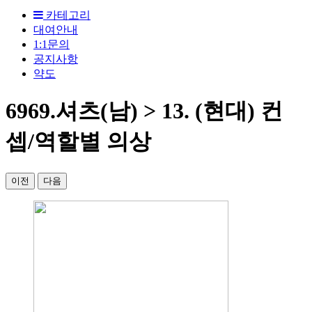
카테고리
대여안내
1:1문의
공지사항
약도
6969.셔츠(남) > 13. (현대) 컨
셉/역할별 의상
이전
다음