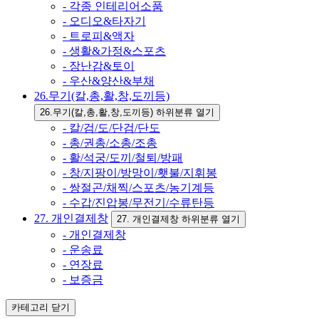
- 각종 인테리어소품
- 오디오&타자기
- 트로피&액자
- 생활&가정&스포츠
- 장난감&토이
- 우산&양산&부채
26.무기(칼,총,활,창,도끼등)
26.무기(칼,총,활,창,도끼등) 하위분류 열기
- 칼/검/도/단검/단도
- 총/권총/소총/조총
- 활/석궁/도끼/철퇴/방패
- 창/지팡이/방망이/횃불/지휘봉
- 쌍절곤/채찍/스포츠/농기계등
- 수갑/진압봉/무전기/수류탄등
27. 개인결제창
27. 개인결제창 하위분류 열기
- 개인결제창
- 운송료
- 연장료
- 보증금
카테고리
닫기