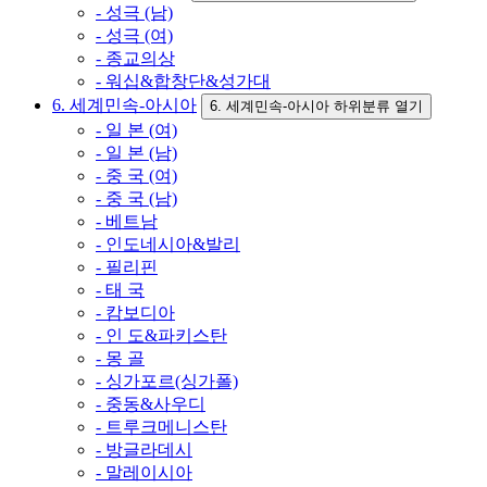
- 성극 (남)
- 성극 (여)
- 종교의상
- 워십&합창단&성가대
6. 세계민속-아시아
6. 세계민속-아시아 하위분류 열기
- 일 본 (여)
- 일 본 (남)
- 중 국 (여)
- 중 국 (남)
- 베트남
- 인도네시아&발리
- 필리핀
- 태 국
- 캄보디아
- 인 도&파키스탄
- 몽 골
- 싱가포르(싱가폴)
- 중동&사우디
- 트루크메니스탄
- 방글라데시
- 말레이시아