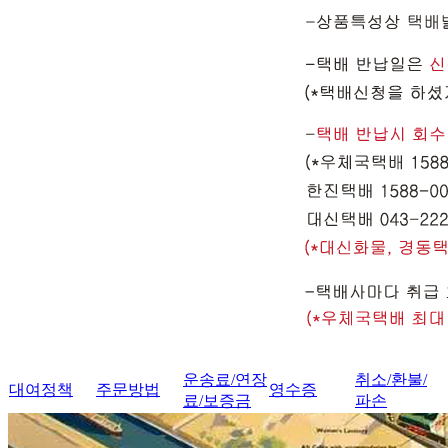
운송료/연장
취소/환불/
대여정책
주문방법
영수증
료/보증금
파손