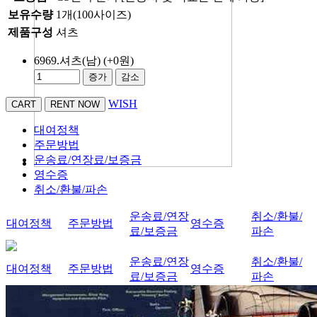
보유수량
1개(100사이즈)
제품구성
셔츠
6969.셔츠(남)
(+0원)
증가
감소
WISH
대여정책
주문방법
운송료/연장료/보증금
영수증
취소/환불/파손
운송료/연장
취소/환불/
대여정책
주문방법
영수증
료/보증금
파손
운송료/연장
취소/환불/
대여정책
주문방법
영수증
료/보증금
파손