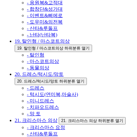
- 응원복&고적대
- 합창단&성가대
- 이벤트&삐에로
- 도우미&의전복
- 산타&루돌프
- 난타(난타복)
19. 탈인형 / 마스코트의상
19. 탈인형 / 마스코트의상 하위분류 열기
- 탈인형
- 마스코트의상
- 동물의상
20. 드레스/턱시도/망토
20. 드레스/턱시도/망토 하위분류 열기
- 드레스
- 턱시도(연미복,마술사)
- 미니드레스
- 치파오드레스
- 망 토
21. 크리스마스 의상
21. 크리스마스 의상 하위분류 열기
- 크리스마스 요정
- 산타&루돌프