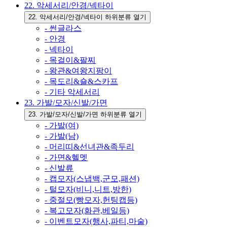
22. 악세서리/안경/넥타이
22. 악세서리/안경/넥타이 하위분류 열기
- 썬글라스
- 안경
- 넥타이
- 목걸이&팔찌
- 왕관&여왕지팡이
- 목도리&숄&스카프
- 기타 악세서리
23. 가발/모자/신발/가면
23. 가발/모자/신발/가면 하위분류 열기
- 가발(여)
- 가발(남)
- 머리띠&선녀관&족두리
- 가면&헬멧
- 신발류
- 캡모자(스냅백,군모,패션)
- 털모자(비니,니트,방한)
- 중절모(빵모자,헌팅캡등)
- 복고모자(화관,베일등)
- 이벤트모자(행사,파티,마술)