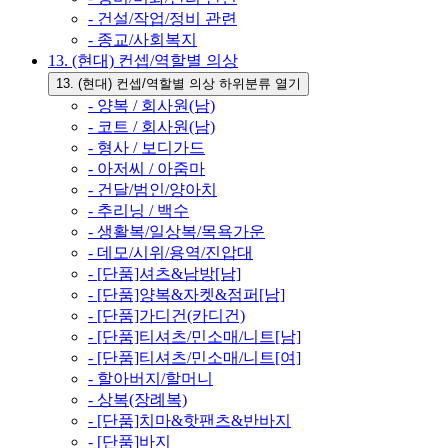
- 건설/작업/정비 관련
- 종교/사회복지
13. (현대) 컨셉/역할별 의상
13. (현대) 컨셉/역할별 의상 하위분류 열기
- 양복 / 회사원(남)
- 코트 / 회사원(남)
- 형사 / 보디가드
- 아저씨 / 아줌마
- 건달/범인/양아치
- 추리닝 / 백수
- 생활복/일상복/목욕가운
- 데모/시위/용역/진압대
- [단품]셔츠&남방[남]
- [단품]양복&자켓&점퍼[남]
- [단품]가디건(카디건)
- [단품]티셔츠/민소매/니트[남]
- [단품]티셔츠/민소매/니트[여]
- 할아버지/할머니
- 상복(장례복)
- [단품]치마&핫팬츠&반바지
- [단품]바지