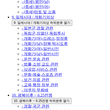
- (중세) 평민(남)
- (중세) 평민(여)
- (중세)망토 및 소품
9. 일제시대 / 개화기의상
9. 일제시대 / 개화기의상 하위분류 열기
- 일본군,경찰 관련
- 독립군,의열단,독립투사
- 개화기(여)-드레스,정장류
- 개화기(남)-양복,턱시도류
- 개화기(여)-일반시민
- 개화기(남)-일반시민
- 운전,운송 관련
- 법률,소방,교도 관련
- 상공업,서비스 관련
- 문화,예술,스포츠 관련
- 보건,의료 관련
- 교육,행정,정부 관련
- 야쿠자,무뢰배
10. 광복이후 ~ 6.25전쟁
10. 광복이후 ~ 6.25전쟁 하위분류 열기
- 경찰,국군 관련