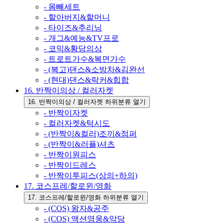
- 몸빼세트
- 할아버지&할머니
- 타이즈&추리닝
- 개그&예능&TV프로
- 코믹&황당의상
- 트로트가수&복면가수
- (복고)댄스&소방차&김완선
- (현대)댄스&락커&힙합
16. 반짝이의상 / 컬러자켓
16. 반짝이의상 / 컬러자켓 하위분류 열기
- 반짝이자켓
- 컬러자켓&턱시도
- (반짝이&컬러)조끼&점퍼
- (반짝이&러플)셔츠
- 반짝이원피스
- 반짝이드레스
- 반짝이투피스(상의+하의)
17. 코스프레/할로윈/영화
17. 코스프레/할로윈/영화 하위분류 열기
- (COS) 왕자&공주
- (COS) 액션영웅&악당