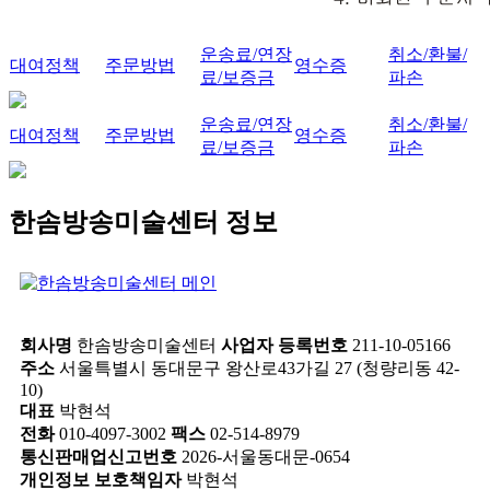
운송료/연장
취소/환불/
대여정책
주문방법
영수증
료/보증금
파손
운송료/연장
취소/환불/
대여정책
주문방법
영수증
료/보증금
파손
한솜방송미술센터 정보
회사명
한솜방송미술센터
사업자 등록번호
211-10-05166
주소
서울특별시 동대문구 왕산로43가길 27 (청량리동 42-
10)
대표
박현석
전화
010-4097-3002
팩스
02-514-8979
통신판매업신고번호
2026-서울동대문-0654
개인정보 보호책임자
박현석