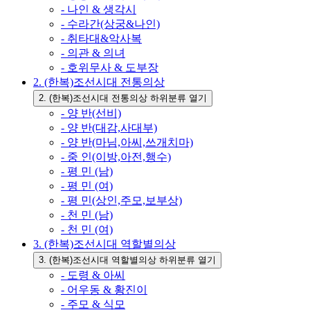
- 나인 & 생각시
- 수라간(상궁&나인)
- 취타대&악사복
- 의관 & 의녀
- 호위무사 & 도부장
2. (한복)조선시대 전통의상
2. (한복)조선시대 전통의상 하위분류 열기
- 양 반(선비)
- 양 반(대감,사대부)
- 양 반(마님,아씨,쓰개치마)
- 중 인(이방,아전,행수)
- 평 민 (남)
- 평 민 (여)
- 평 민(상인,주모,보부상)
- 천 민 (남)
- 천 민 (여)
3. (한복)조선시대 역할별의상
3. (한복)조선시대 역할별의상 하위분류 열기
- 도령 & 아씨
- 어우동 & 황진이
- 주모 & 식모