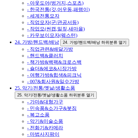
- 아웃도어(벙거지,스포츠)
- 한국전통(갓,어우동,패랭이)
- 세계전통모자
- 직업모자(군/관공서등)
- 작업모(썬캡,밀짚,새마을)
- 카우보이모자(웨스턴)
24. 가방/핸드백/배낭
24. 가방/핸드백/배낭 하위분류 열기
- 직업관련&배달가방
- 핸드백&클러치
- 책가방&백팩&크로스백
- 숄더&에코&시장가방
- 여행가방&힙색&피크닉
- 007&회사원&일수가방
25. 악기/전통/옛날/생활소품
25. 악기/전통/옛날/생활소품 하위분류 열기
- 가마&대형가구
- 민속품&소가구&봇짐
- 복고소품
- 악기&미술소품
- 전화기&카메라
- 마법사지팡이