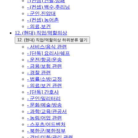
- (컨셉) 건달,깡패
- (컨셉) 백수,추리닝
- 군인,진압대
- (컨셉) 농어촌
- 의료,보건
12. (현대) 직업/역할의상
12. (현대) 직업/역할의상 하위분류 열기
- 서비스/음식 관련
- [단독] 요리사/쉐프
- 운전/항공/운송
- 금융/보험 관련
- 경찰 관련
- 법률/소방/교정
- 의료/보건 관련
- [단독] 간호사
- 군인/밀리터리
- 문화/예술/방송
- 과학/교육/관공서
- 농림/어업 관련
- 스포츠/어드벤처
- 북한군/북한정부
- 경비/미화/관리 관련