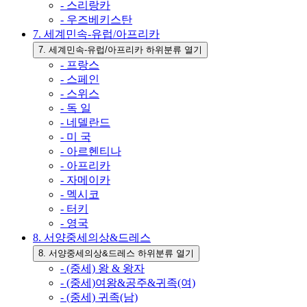
- 스리랑카
- 우즈베키스탄
7. 세계민속-유럽/아프리카
7. 세계민속-유럽/아프리카 하위분류 열기
- 프랑스
- 스페인
- 스위스
- 독 일
- 네델란드
- 미 국
- 아르헨티나
- 아프리카
- 자메이카
- 멕시코
- 터키
- 영국
8. 서양중세의상&드레스
8. 서양중세의상&드레스 하위분류 열기
- (중세) 왕 & 왕자
- (중세)여왕&공주&귀족(여)
- (중세) 귀족(남)