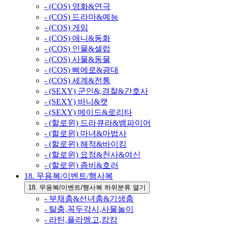
- (COS) 영화&연극
- (COS) 드라마&예능
- (COS) 게임
- (COS) 애니&동화
- (COS) 인물&셀럽
- (COS) 사물&동물
- (COS) 삐에로&광대
- (COS) 세계&전통
- (SEXY) 군인&,경찰&간호사
- (SEXY) 바니&캣
- (SEXY) 메이드&로리타
- (할로윈) 드라큐라&뱀파이어
- (할로윈) 마녀&마법사
- (할로윈) 해적&바이킹
- (할로윈) 요정&천사&여신
- (할로윈) 좀비&호러
18. 무용복/이벤트/행사복
18. 무용복/이벤트/행사복 하위분류 열기
- 부채춤&선녀춤&기생춤
- 탈춤,꼭두각시,사물놀이
- 라틴,플라멩고,캉캉