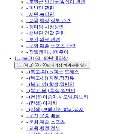
- 북한군,인민군,앞잡이 관련
- 피난민 관련
- 시민,농어민
- 교육,행정,정부 관련
- 장마당,시장상인
- 청년단,건달 관련
- 보건,의료 관련
- 문화,예술,스포츠 관련
- 장똘뱅이,넝마주이
11. (복고) 60 - 90년대의상
11. (복고) 60 - 90년대의상 하위분류 열기
- (복고-여) 원피스,드레스
- (복고-남) 자켓,정장류
- (복고-여) 학생,일반인
- (복고-남 ) 학생,일반인
- (컨셉) 아줌마,사모님,며느리
- (컨셉) 아저씨
- (컨셉) 보헤미안-히피,집시
- 운전,운송,배달
- 문화,예술,스포츠
- 교육,행정,정부