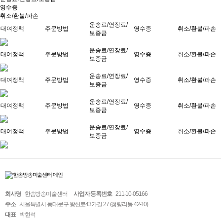
영수증
취소/환불/파손
운송료/연장료/
대여정책
주문방법
영수증
취소/환불/파손
보증금
운송료/연장료/
대여정책
주문방법
영수증
취소/환불/파손
보증금
운송료/연장료/
대여정책
주문방법
영수증
취소/환불/파손
보증금
운송료/연장료/
대여정책
주문방법
영수증
취소/환불/파손
보증금
운송료/연장료/
대여정책
주문방법
영수증
취소/환불/파손
보증금
회사명
한솜방송미술센터
사업자 등록번호
211-10-05166
주소
서울특별시 동대문구 왕산로43가길 27 (청량리동 42-10)
대표
박현석