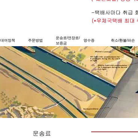
운송료/연장료/
대여정책
주문방법
영수증
취소/환불/파손
보증금