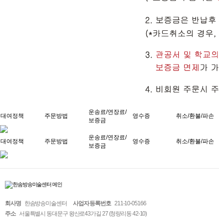
운송료/연장료/
대여정책
주문방법
영수증
취소/환불/파손
보증금
운송료/연장료/
대여정책
주문방법
영수증
취소/환불/파손
보증금
회사명
한솜방송미술센터
사업자 등록번호
211-10-05166
주소
서울특별시 동대문구 왕산로43가길 27 (청량리동 42-10)