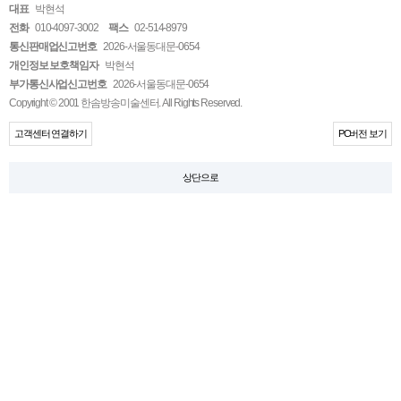
대표
박현석
전화
010-4097-3002
팩스
02-514-8979
통신판매업신고번호
2026-서울동대문-0654
개인정보 보호책임자
박현석
부가통신사업신고번호
2026-서울동대문-0654
Copyright © 2001 한솜방송미술센터. All Rights Reserved.
고객센터 연결하기
PC버전 보기
상단으로