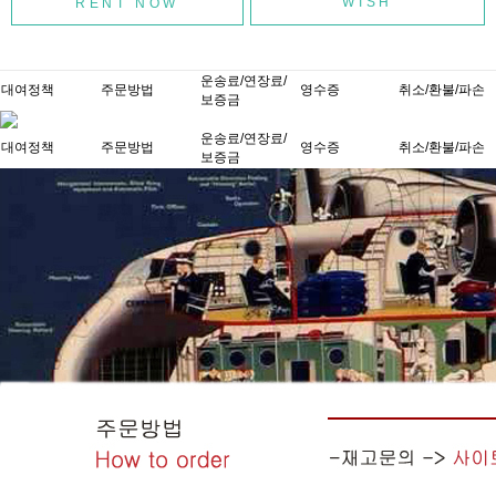
WISH
운송료/연장료/
대여정책
주문방법
영수증
취소/환불/파손
보증금
운송료/연장료/
대여정책
주문방법
영수증
취소/환불/파손
보증금