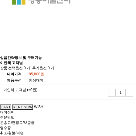
상품간략정보 및 구매기능
이인혜 고객님
상품 선택옵션 0 개, 추가옵션 0 개
대여가격
85,800원
제품구성
의상대여
이인혜 고객님
(+0원)
WISH
대여정책
주문방법
운송료/연장료/보증금
영수증
취소/환불/파손