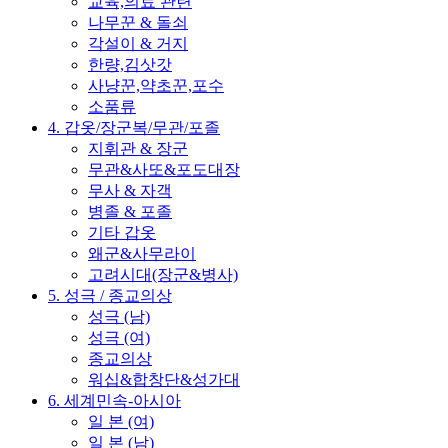
교육,의료 관련
나무꾼 & 돌쇠
각설이 & 거지
한량,김삿갓
사냥꾼,약초꾼,포수
소품류
4. 갑옷/장군복/무관/포졸
지휘관 & 장군
무관&사또&포도대장
무사 & 자객
병졸 & 포졸
기타 갑옷
왜군&사무라이
고려시대(장군&병사)
5. 성극 / 종교의상
성극 (남)
성극 (여)
종교의상
워십&합창단&성가대
6. 세계민속-아시아
일 본 (여)
일 본 (남)