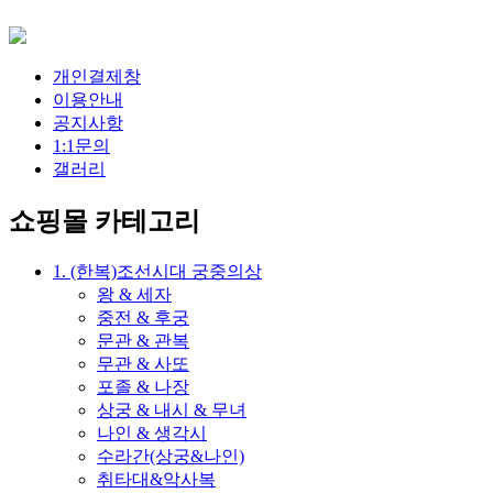
개인결제창
이용안내
공지사항
1:1문의
갤러리
쇼핑몰 카테고리
1. (한복)조선시대 궁중의상
왕 & 세자
중전 & 후궁
문관 & 관복
무관 & 사또
포졸 & 나장
상궁 & 내시 & 무녀
나인 & 생각시
수라간(상궁&나인)
취타대&악사복