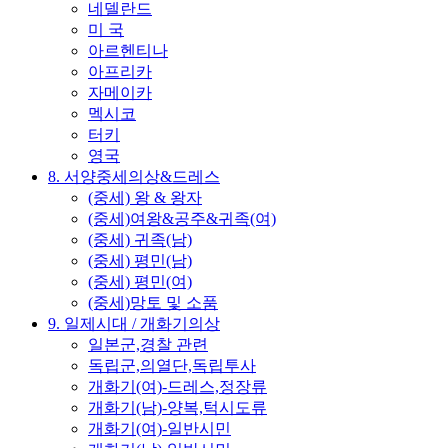
네델란드
미 국
아르헨티나
아프리카
자메이카
멕시코
터키
영국
8. 서양중세의상&드레스
(중세) 왕 & 왕자
(중세)여왕&공주&귀족(여)
(중세) 귀족(남)
(중세) 평민(남)
(중세) 평민(여)
(중세)망토 및 소품
9. 일제시대 / 개화기의상
일본군,경찰 관련
독립군,의열단,독립투사
개화기(여)-드레스,정장류
개화기(남)-양복,턱시도류
개화기(여)-일반시민