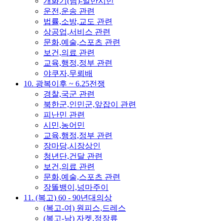
개화기(남)-일반시민
운전,운송 관련
법률,소방,교도 관련
상공업,서비스 관련
문화,예술,스포츠 관련
보건,의료 관련
교육,행정,정부 관련
야쿠자,무뢰배
10. 광복이후 ~ 6.25전쟁
경찰,국군 관련
북한군,인민군,앞잡이 관련
피난민 관련
시민,농어민
교육,행정,정부 관련
장마당,시장상인
청년단,건달 관련
보건,의료 관련
문화,예술,스포츠 관련
장똘뱅이,넝마주이
11. (복고) 60 - 90년대의상
(복고-여) 원피스,드레스
(복고-남) 자켓,정장류