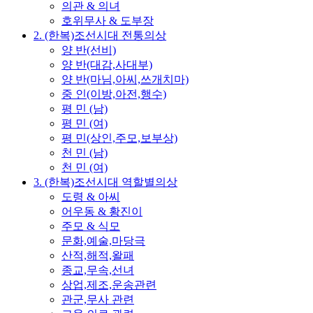
의관 & 의녀
호위무사 & 도부장
2. (한복)조선시대 전통의상
양 반(선비)
양 반(대감,사대부)
양 반(마님,아씨,쓰개치마)
중 인(이방,아전,행수)
평 민 (남)
평 민 (여)
평 민(상인,주모,보부상)
천 민 (남)
천 민 (여)
3. (한복)조선시대 역할별의상
도령 & 아씨
어우동 & 황진이
주모 & 식모
문화,예술,마당극
산적,해적,왈패
종교,무속,선녀
상업,제조,운송관련
관군,무사 관련