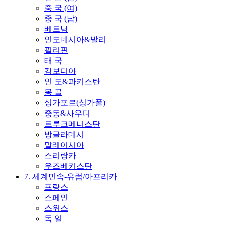
중 국 (여)
중 국 (남)
베트남
인도네시아&발리
필리핀
태 국
캄보디아
인 도&파키스탄
몽 골
싱가포르(싱가폴)
중동&사우디
트루크메니스탄
방글라데시
말레이시아
스리랑카
우즈베키스탄
7. 세계민속-유럽/아프리카
프랑스
스페인
스위스
독 일