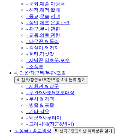
- 문화,예술,마당극
- 산적,해적,왈패
- 종교,무속,선녀
- 상업,제조,운송관련
- 관군,무사 관련
- 교육,의료 관련
- 나무꾼 & 돌쇠
- 각설이 & 거지
- 한량,김삿갓
- 사냥꾼,약초꾼,포수
- 소품류
4. 갑옷/장군복/무관/포졸
4. 갑옷/장군복/무관/포졸 하위분류 열기
- 지휘관 & 장군
- 무관&사또&포도대장
- 무사 & 자객
- 병졸 & 포졸
- 기타 갑옷
- 왜군&사무라이
- 고려시대(장군&병사)
5. 성극 / 종교의상
5. 성극 / 종교의상 하위분류 열기