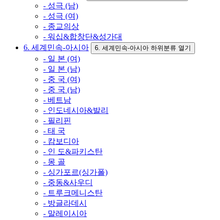
- 성극 (남)
- 성극 (여)
- 종교의상
- 워십&합창단&성가대
6. 세계민속-아시아
6. 세계민속-아시아 하위분류 열기
- 일 본 (여)
- 일 본 (남)
- 중 국 (여)
- 중 국 (남)
- 베트남
- 인도네시아&발리
- 필리핀
- 태 국
- 캄보디아
- 인 도&파키스탄
- 몽 골
- 싱가포르(싱가폴)
- 중동&사우디
- 트루크메니스탄
- 방글라데시
- 말레이시아