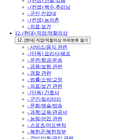
- (컨셉) 건달,깡패
- (컨셉) 백수,추리닝
- 군인,진압대
- (컨셉) 농어촌
- 의료,보건
12. (현대) 직업/역할의상
12. (현대) 직업/역할의상 하위분류 열기
- 서비스/음식 관련
- [단독] 요리사/쉐프
- 운전/항공/운송
- 금융/보험 관련
- 경찰 관련
- 법률/소방/교정
- 의료/보건 관련
- [단독] 간호사
- 군인/밀리터리
- 문화/예술/방송
- 과학/교육/관공서
- 농림/어업 관련
- 스포츠/어드벤처
- 북한군/북한정부
- 경비/미화/관리 관련