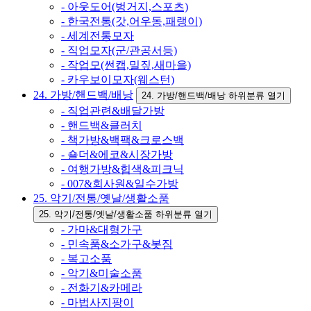
- 아웃도어(벙거지,스포츠)
- 한국전통(갓,어우동,패랭이)
- 세계전통모자
- 직업모자(군/관공서등)
- 작업모(썬캡,밀짚,새마을)
- 카우보이모자(웨스턴)
24. 가방/핸드백/배낭
24. 가방/핸드백/배낭 하위분류 열기
- 직업관련&배달가방
- 핸드백&클러치
- 책가방&백팩&크로스백
- 숄더&에코&시장가방
- 여행가방&힙색&피크닉
- 007&회사원&일수가방
25. 악기/전통/옛날/생활소품
25. 악기/전통/옛날/생활소품 하위분류 열기
- 가마&대형가구
- 민속품&소가구&봇짐
- 복고소품
- 악기&미술소품
- 전화기&카메라
- 마법사지팡이