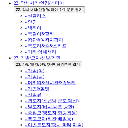
22. 악세서리/안경/넥타이
22. 악세서리/안경/넥타이 하위분류 열기
- 썬글라스
- 안경
- 넥타이
- 목걸이&팔찌
- 왕관&여왕지팡이
- 목도리&숄&스카프
- 기타 악세서리
23. 가발/모자/신발/가면
23. 가발/모자/신발/가면 하위분류 열기
- 가발(여)
- 가발(남)
- 머리띠&선녀관&족두리
- 가면&헬멧
- 신발류
- 캡모자(스냅백,군모,패션)
- 털모자(비니,니트,방한)
- 중절모(빵모자,헌팅캡등)
- 복고모자(화관,베일등)
- 이벤트모자(행사,파티,마술)