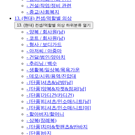
- 건설/작업/정비 관련
- 종교/사회복지
13. (현대) 컨셉/역할별 의상
13. (현대) 컨셉/역할별 의상 하위분류 열기
- 양복 / 회사원(남)
- 코트 / 회사원(남)
- 형사 / 보디가드
- 아저씨 / 아줌마
- 건달/범인/양아치
- 추리닝 / 백수
- 생활복/일상복/목욕가운
- 데모/시위/용역/진압대
- [단품]셔츠&남방[남]
- [단품]양복&자켓&점퍼[남]
- [단품]가디건(카디건)
- [단품]티셔츠/민소매/니트[남]
- [단품]티셔츠/민소매/니트[여]
- 할아버지/할머니
- 상복(장례복)
- [단품]치마&핫팬츠&반바지
- [단품]바지