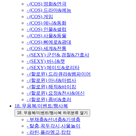
- (COS) 영화&연극
- (COS) 드라마&예능
- (COS) 게임
- (COS) 애니&동화
- (COS) 인물&셀럽
- (COS) 사물&동물
- (COS) 삐에로&광대
- (COS) 세계&전통
- (SEXY) 군인&,경찰&간호사
- (SEXY) 바니&캣
- (SEXY) 메이드&로리타
- (할로윈) 드라큐라&뱀파이어
- (할로윈) 마녀&마법사
- (할로윈) 해적&바이킹
- (할로윈) 요정&천사&여신
- (할로윈) 좀비&호러
18. 무용복/이벤트/행사복
18. 무용복/이벤트/행사복 하위분류 열기
- 부채춤&선녀춤&기생춤
- 탈춤,꼭두각시,사물놀이
- 라틴,플라멩고,캉캉