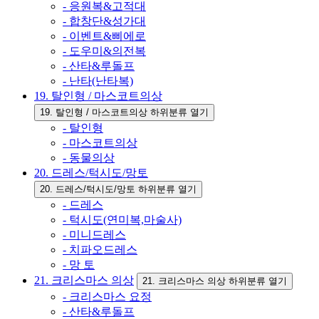
- 응원복&고적대
- 합창단&성가대
- 이벤트&삐에로
- 도우미&의전복
- 산타&루돌프
- 난타(난타복)
19. 탈인형 / 마스코트의상
19. 탈인형 / 마스코트의상 하위분류 열기
- 탈인형
- 마스코트의상
- 동물의상
20. 드레스/턱시도/망토
20. 드레스/턱시도/망토 하위분류 열기
- 드레스
- 턱시도(연미복,마술사)
- 미니드레스
- 치파오드레스
- 망 토
21. 크리스마스 의상
21. 크리스마스 의상 하위분류 열기
- 크리스마스 요정
- 산타&루돌프