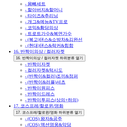
- 몸빼세트
- 할아버지&할머니
- 타이즈&추리닝
- 개그&예능&TV프로
- 코믹&황당의상
- 트로트가수&복면가수
- (복고)댄스&소방차&김완선
- (현대)댄스&락커&힙합
16. 반짝이의상 / 컬러자켓
16. 반짝이의상 / 컬러자켓 하위분류 열기
- 반짝이자켓
- 컬러자켓&턱시도
- (반짝이&컬러)조끼&점퍼
- (반짝이&러플)셔츠
- 반짝이원피스
- 반짝이드레스
- 반짝이투피스(상의+하의)
17. 코스프레/할로윈/영화
17. 코스프레/할로윈/영화 하위분류 열기
- (COS) 왕자&공주
- (COS) 액션영웅&악당