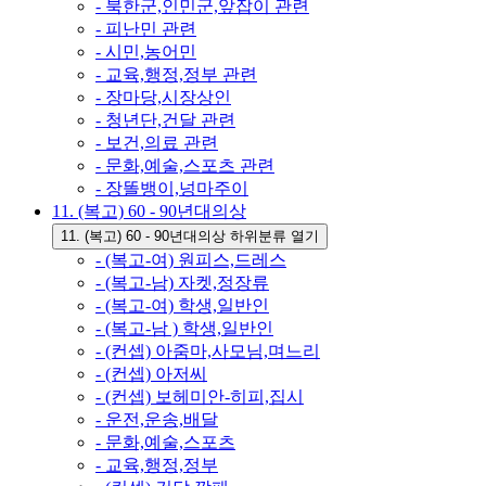
- 북한군,인민군,앞잡이 관련
- 피난민 관련
- 시민,농어민
- 교육,행정,정부 관련
- 장마당,시장상인
- 청년단,건달 관련
- 보건,의료 관련
- 문화,예술,스포츠 관련
- 장똘뱅이,넝마주이
11. (복고) 60 - 90년대의상
11. (복고) 60 - 90년대의상 하위분류 열기
- (복고-여) 원피스,드레스
- (복고-남) 자켓,정장류
- (복고-여) 학생,일반인
- (복고-남 ) 학생,일반인
- (컨셉) 아줌마,사모님,며느리
- (컨셉) 아저씨
- (컨셉) 보헤미안-히피,집시
- 운전,운송,배달
- 문화,예술,스포츠
- 교육,행정,정부