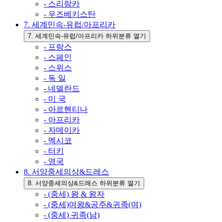
- 스리랑카
- 우즈베키스탄
7. 세계민속-유럽/아프리카
7. 세계민속-유럽/아프리카 하위분류 열기
- 프랑스
- 스페인
- 스위스
- 독 일
- 네델란드
- 미 국
- 아르헨티나
- 아프리카
- 자메이카
- 멕시코
- 터키
- 영국
8. 서양중세의상&드레스
8. 서양중세의상&드레스 하위분류 열기
- (중세) 왕 & 왕자
- (중세)여왕&공주&귀족(여)
- (중세) 귀족(남)