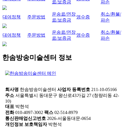
료/보증금
파손
운송료/연장
취소/환불/
대여정책
주문방법
영수증
료/보증금
파손
운송료/연장
취소/환불/
대여정책
주문방법
영수증
료/보증금
파손
한솜방송미술센터 정보
회사명
한솜방송미술센터
사업자 등록번호
211-10-05166
주소
서울특별시 동대문구 왕산로43가길 27 (청량리동 42-
10)
대표
박현석
전화
010-4097-3002
팩스
02-514-8979
통신판매업신고번호
2026-서울동대문-0654
개인정보 보호책임자
박현석