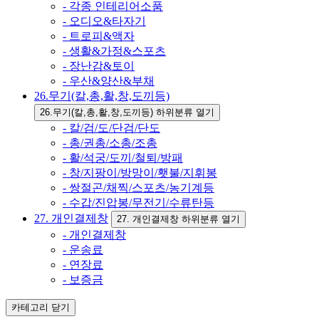
- 각종 인테리어소품
- 오디오&타자기
- 트로피&액자
- 생활&가정&스포츠
- 장난감&토이
- 우산&양산&부채
26.무기(칼,총,활,창,도끼등)
26.무기(칼,총,활,창,도끼등) 하위분류 열기
- 칼/검/도/단검/단도
- 총/권총/소총/조총
- 활/석궁/도끼/철퇴/방패
- 창/지팡이/방망이/횃불/지휘봉
- 쌍절곤/채찍/스포츠/농기계등
- 수갑/진압봉/무전기/수류탄등
27. 개인결제창
27. 개인결제창 하위분류 열기
- 개인결제창
- 운송료
- 연장료
- 보증금
카테고리
닫기