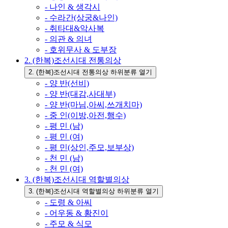
- 나인 & 생각시
- 수라간(상궁&나인)
- 취타대&악사복
- 의관 & 의녀
- 호위무사 & 도부장
2. (한복)조선시대 전통의상
2. (한복)조선시대 전통의상 하위분류 열기
- 양 반(선비)
- 양 반(대감,사대부)
- 양 반(마님,아씨,쓰개치마)
- 중 인(이방,아전,행수)
- 평 민 (남)
- 평 민 (여)
- 평 민(상인,주모,보부상)
- 천 민 (남)
- 천 민 (여)
3. (한복)조선시대 역할별의상
3. (한복)조선시대 역할별의상 하위분류 열기
- 도령 & 아씨
- 어우동 & 황진이
- 주모 & 식모