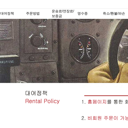
운송료/연장료/
대여정책
주문방법
영수증
취소/환불/파손
보증금