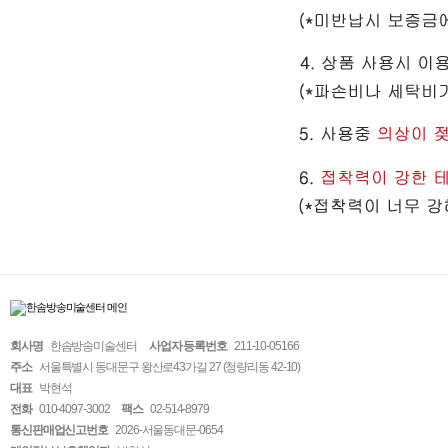
회사명
한솜방송미술센터
사업자 등록번호
211-10-05166
주소
서울특별시 동대문구 왕산로43가길 27 (청량리동 42-10)
대표
박현석
전화
010-4097-3002
팩스
02-514-8979
통신판매업신고번호
2026-서울동대문-0654