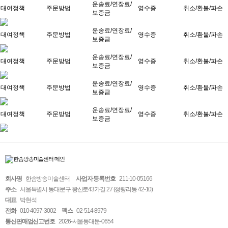
운송료/연장료/
대여정책
주문방법
영수증
취소/환불/파손
보증금
운송료/연장료/
대여정책
주문방법
영수증
취소/환불/파손
보증금
운송료/연장료/
대여정책
주문방법
영수증
취소/환불/파손
보증금
운송료/연장료/
대여정책
주문방법
영수증
취소/환불/파손
보증금
운송료/연장료/
대여정책
주문방법
영수증
취소/환불/파손
보증금
회사명
한솜방송미술센터
사업자 등록번호
211-10-05166
주소
서울특별시 동대문구 왕산로43가길 27 (청량리동 42-10)
대표
박현석
전화
010-4097-3002
팩스
02-514-8979
통신판매업신고번호
2026-서울동대문-0654