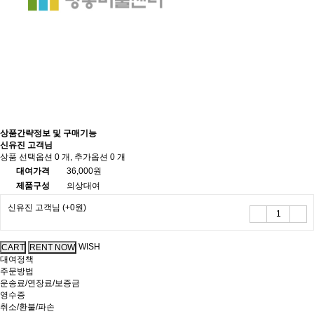
상품간략정보 및 구매기능
신유진 고객님
상품 선택옵션 0 개, 추가옵션 0 개
대여가격
36,000원
제품구성
의상대여
신유진 고객님
(+0원)
WISH
대여정책
주문방법
운송료/연장료/보증금
영수증
취소/환불/파손