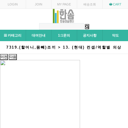
LOGIN
JOIN
MY PAGE
배송조회
CART
카테고리
대여안내
1:1문의
공지사항
약도
7319.(할머니,몸빼)조끼 > 13. (현대) 컨셉/역할별 의상
이전
다음