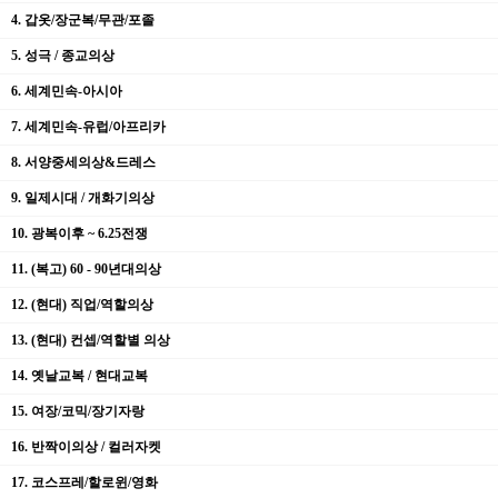
4. 갑옷/장군복/무관/포졸
5. 성극 / 종교의상
6. 세계민속-아시아
7. 세계민속-유럽/아프리카
8. 서양중세의상&드레스
9. 일제시대 / 개화기의상
10. 광복이후 ~ 6.25전쟁
11. (복고) 60 - 90년대의상
12. (현대) 직업/역할의상
13. (현대) 컨셉/역할별 의상
14. 옛날교복 / 현대교복
15. 여장/코믹/장기자랑
16. 반짝이의상 / 컬러자켓
17. 코스프레/할로윈/영화