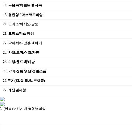
18. 무용복/이벤트/행사복
19. 탈인형 / 마스코트의상
20. 드레스/턱시도/망토
21. 크리스마스 의상
22. 악세서리/안경/넥타이
23. 가발/모자/신발/가면
24. 가방/핸드백/배낭
25. 악기/전통/옛날/생활소품
26.무기(칼,총,활,창,도끼등)
27. 개인결제창
3. (한복)조선시대 역할별의상