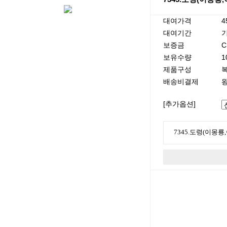
대여가격
4
대여기간
기
보증금
C
보유수량
1
제품구성
복
배송비결제
[추가옵션]
7345.도령(이몽룡