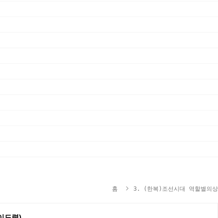
홈
3. (한복)조선시대 역할별의상
,이도령)