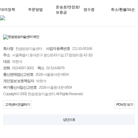
운송료/연장료/
대여정책
주문방법
영수증
취소/환불/파손
보증금
회사명
한솜방송미술센터
사업자 등록번호
211-10-05166
주소
서울특별시 동대문구 왕산로43가길 27 (청량리동 42-10)
대표
박현석
전화
010-4097-3002
팩스
02-514-8979
통신판매업신고번호
2026-서울동대문-0654
개인정보 보호책임자
박현석
부가통신사업신고번호
2026-서울동대문-0654
Copyright © 2001 한솜방송미술센터. All Rights Reserved.
고객센터 연결하기
PC버전 보기
상단으로