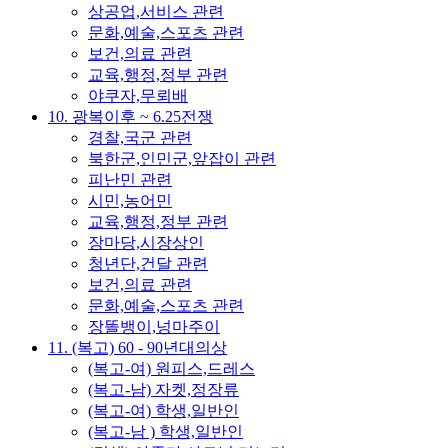
상공업,서비스 관련
문화,예술,스포츠 관련
보건,의료 관련
교육,행정,정부 관련
야쿠자,무뢰배
10. 광복이후 ~ 6.25전쟁
경찰,국군 관련
북한군,인민군,앞잡이 관련
피난민 관련
시민,농어민
교육,행정,정부 관련
장마당,시장상인
청년단,건달 관련
보건,의료 관련
문화,예술,스포츠 관련
장똘뱅이,넝마주이
11. (복고) 60 - 90년대의상
(복고-여) 원피스,드레스
(복고-남) 자켓,정장류
(복고-여) 학생,일반인
(복고-남 ) 학생,일반인