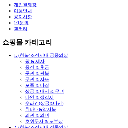
개인결제창
이용안내
공지사항
1:1문의
갤러리
쇼핑몰 카테고리
1. (한복)조선시대 궁중의상
왕 & 세자
중전 & 후궁
문관 & 관복
무관 & 사또
포졸 & 나장
상궁 & 내시 & 무녀
나인 & 생각시
수라간(상궁&나인)
취타대&악사복
의관 & 의녀
호위무사 & 도부장
2. (한복)조선시대 전통의상