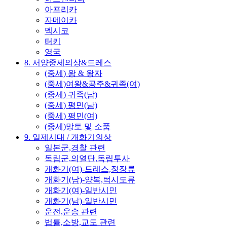
아프리카
자메이카
멕시코
터키
영국
8. 서양중세의상&드레스
(중세) 왕 & 왕자
(중세)여왕&공주&귀족(여)
(중세) 귀족(남)
(중세) 평민(남)
(중세) 평민(여)
(중세)망토 및 소품
9. 일제시대 / 개화기의상
일본군,경찰 관련
독립군,의열단,독립투사
개화기(여)-드레스,정장류
개화기(남)-양복,턱시도류
개화기(여)-일반시민
개화기(남)-일반시민
운전,운송 관련
법률,소방,교도 관련