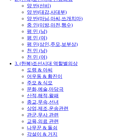
양 반(선비)
양 반(대감,사대부)
양 반(마님,아씨,쓰개치마)
중 인(이방,아전,행수)
평 민 (남)
평 민 (여)
평 민(상인,주모,보부상)
천 민 (남)
천 민 (여)
3. (한복)조선시대 역할별의상
도령 & 아씨
어우동 & 황진이
주모 & 식모
문화,예술,마당극
산적,해적,왈패
종교,무속,선녀
상업,제조,운송관련
관군,무사 관련
교육,의료 관련
나무꾼 & 돌쇠
각설이 & 거지