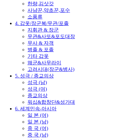
한량,김삿갓
사냥꾼,약초꾼,포수
소품류
4. 갑옷/장군복/무관/포졸
지휘관 & 장군
무관&사또&포도대장
무사 & 자객
병졸 & 포졸
기타 갑옷
왜군&사무라이
고려시대(장군&병사)
5. 성극 / 종교의상
성극 (남)
성극 (여)
종교의상
워십&합창단&성가대
6. 세계민속-아시아
일 본 (여)
일 본 (남)
중 국 (여)
중 국 (남)