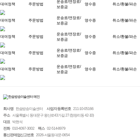
운송료/연장료/
대여정책
주문방법
영수증
취소/환불/파손
보증금
운송료/연장료/
대여정책
주문방법
영수증
취소/환불/파손
보증금
운송료/연장료/
대여정책
주문방법
영수증
취소/환불/파손
보증금
운송료/연장료/
대여정책
주문방법
영수증
취소/환불/파손
보증금
운송료/연장료/
대여정책
주문방법
영수증
취소/환불/파손
보증금
회사명
한솜방송미술센터
사업자 등록번호
211-10-05166
주소
서울특별시 동대문구 왕산로43가길 27 (청량리동 42-10)
대표
박현석
전화
010-4097-3002
팩스
02-514-8979
통신판매업신고번호
2026-서울동대문-0654