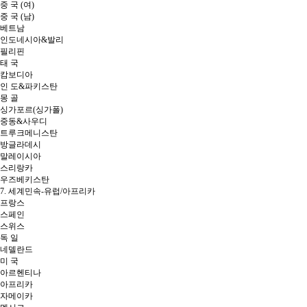
중 국 (여)
중 국 (남)
베트남
인도네시아&발리
필리핀
태 국
캄보디아
인 도&파키스탄
몽 골
싱가포르(싱가폴)
중동&사우디
트루크메니스탄
방글라데시
말레이시아
스리랑카
우즈베키스탄
7. 세계민속-유럽/아프리카
프랑스
스페인
스위스
독 일
네델란드
미 국
아르헨티나
아프리카
자메이카