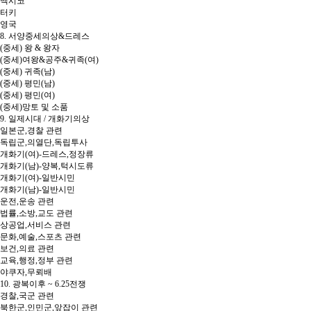
멕시코
터키
영국
8. 서양중세의상&드레스
(중세) 왕 & 왕자
(중세)여왕&공주&귀족(여)
(중세) 귀족(남)
(중세) 평민(남)
(중세) 평민(여)
(중세)망토 및 소품
9. 일제시대 / 개화기의상
일본군,경찰 관련
독립군,의열단,독립투사
개화기(여)-드레스,정장류
개화기(남)-양복,턱시도류
개화기(여)-일반시민
개화기(남)-일반시민
운전,운송 관련
법률,소방,교도 관련
상공업,서비스 관련
문화,예술,스포츠 관련
보건,의료 관련
교육,행정,정부 관련
야쿠자,무뢰배
10. 광복이후 ~ 6.25전쟁
경찰,국군 관련
북한군,인민군,앞잡이 관련