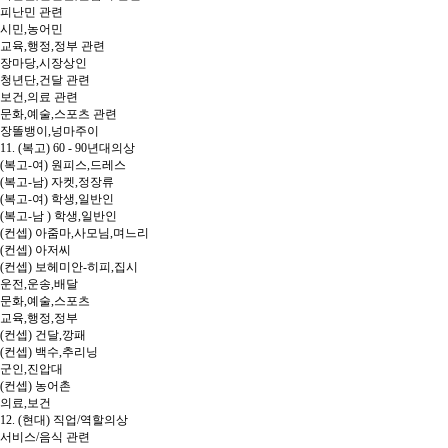
피난민 관련
시민,농어민
교육,행정,정부 관련
장마당,시장상인
청년단,건달 관련
보건,의료 관련
문화,예술,스포츠 관련
장똘뱅이,넝마주이
11. (복고) 60 - 90년대의상
(복고-여) 원피스,드레스
(복고-남) 자켓,정장류
(복고-여) 학생,일반인
(복고-남 ) 학생,일반인
(컨셉) 아줌마,사모님,며느리
(컨셉) 아저씨
(컨셉) 보헤미안-히피,집시
운전,운송,배달
문화,예술,스포츠
교육,행정,정부
(컨셉) 건달,깡패
(컨셉) 백수,추리닝
군인,진압대
(컨셉) 농어촌
의료,보건
12. (현대) 직업/역할의상
서비스/음식 관련