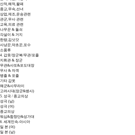
산적,해적,왈패
종교,무속,선녀
상업,제조,운송관련
관군,무사 관련
교육,의료 관련
나무꾼 & 돌쇠
각설이 & 거지
한량,김삿갓
사냥꾼,약초꾼,포수
소품류
4. 갑옷/장군복/무관/포졸
지휘관 & 장군
무관&사또&포도대장
무사 & 자객
병졸 & 포졸
기타 갑옷
왜군&사무라이
고려시대(장군&병사)
5. 성극 / 종교의상
성극 (남)
성극 (여)
종교의상
워십&합창단&성가대
6. 세계민속-아시아
일 본 (여)
일 본 (남)