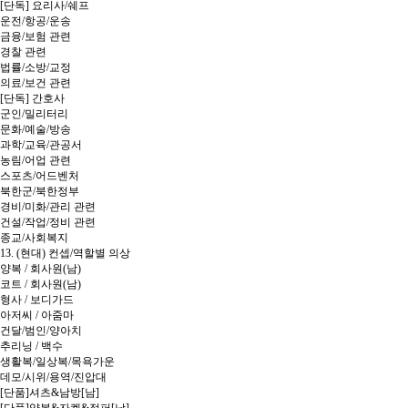
[단독] 요리사/쉐프
운전/항공/운송
금융/보험 관련
경찰 관련
법률/소방/교정
의료/보건 관련
[단독] 간호사
군인/밀리터리
문화/예술/방송
과학/교육/관공서
농림/어업 관련
스포츠/어드벤처
북한군/북한정부
경비/미화/관리 관련
건설/작업/정비 관련
종교/사회복지
13. (현대) 컨셉/역할별 의상
양복 / 회사원(남)
코트 / 회사원(남)
형사 / 보디가드
아저씨 / 아줌마
건달/범인/양아치
추리닝 / 백수
생활복/일상복/목욕가운
데모/시위/용역/진압대
[단품]셔츠&남방[남]