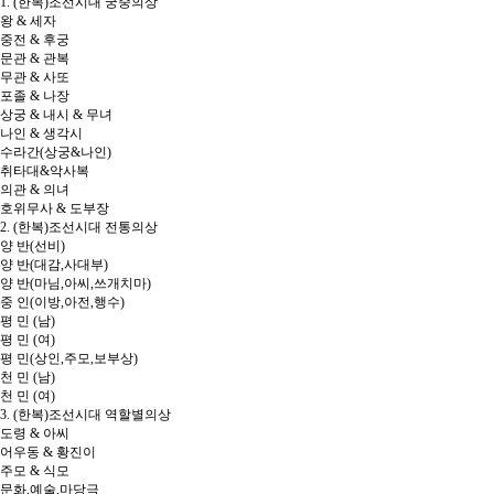
1. (한복)조선시대 궁중의상
왕 & 세자
중전 & 후궁
문관 & 관복
무관 & 사또
포졸 & 나장
상궁 & 내시 & 무녀
나인 & 생각시
수라간(상궁&나인)
취타대&악사복
의관 & 의녀
호위무사 & 도부장
2. (한복)조선시대 전통의상
양 반(선비)
양 반(대감,사대부)
양 반(마님,아씨,쓰개치마)
중 인(이방,아전,행수)
평 민 (남)
평 민 (여)
평 민(상인,주모,보부상)
천 민 (남)
천 민 (여)
3. (한복)조선시대 역할별의상
도령 & 아씨
어우동 & 황진이
주모 & 식모
문화,예술,마당극