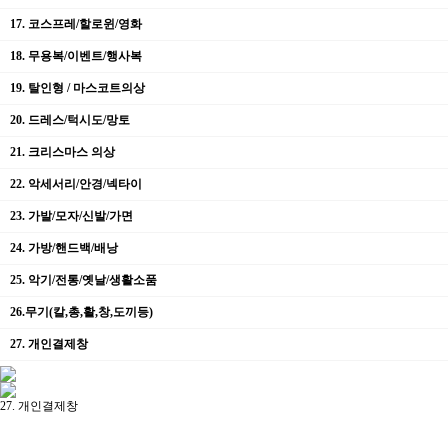
17. 코스프레/할로윈/영화
18. 무용복/이벤트/행사복
19. 탈인형 / 마스코트의상
20. 드레스/턱시도/망토
21. 크리스마스 의상
22. 악세서리/안경/넥타이
23. 가발/모자/신발/가면
24. 가방/핸드백/배낭
25. 악기/전통/옛날/생활소품
26.무기(칼,총,활,창,도끼등)
27. 개인결제창
27. 개인결제창