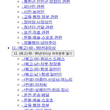
- 북한군,인민군,앞잡이 관련
- 피난민 관련
- 시민,농어민
- 교육,행정,정부 관련
- 장마당,시장상인
- 청년단,건달 관련
- 보건,의료 관련
- 문화,예술,스포츠 관련
- 장똘뱅이,넝마주이
11. (복고) 60 - 90년대의상
11. (복고) 60 - 90년대의상 하위분류 열기
- (복고-여) 원피스,드레스
- (복고-남) 자켓,정장류
- (복고-여) 학생,일반인
- (복고-남 ) 학생,일반인
- (컨셉) 아줌마,사모님,며느리
- (컨셉) 아저씨
- (컨셉) 보헤미안-히피,집시
- 운전,운송,배달
- 문화,예술,스포츠
- 교육,행정,정부