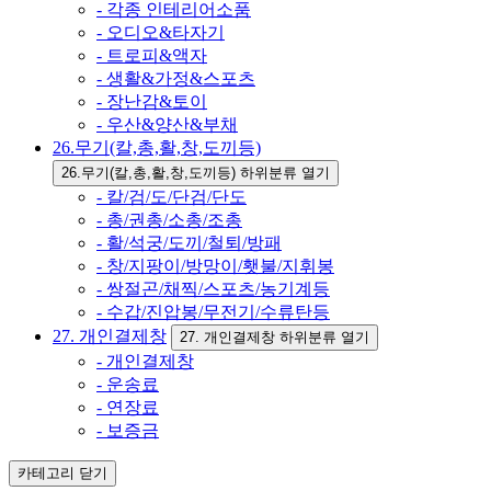
- 각종 인테리어소품
- 오디오&타자기
- 트로피&액자
- 생활&가정&스포츠
- 장난감&토이
- 우산&양산&부채
26.무기(칼,총,활,창,도끼등)
26.무기(칼,총,활,창,도끼등) 하위분류 열기
- 칼/검/도/단검/단도
- 총/권총/소총/조총
- 활/석궁/도끼/철퇴/방패
- 창/지팡이/방망이/횃불/지휘봉
- 쌍절곤/채찍/스포츠/농기계등
- 수갑/진압봉/무전기/수류탄등
27. 개인결제창
27. 개인결제창 하위분류 열기
- 개인결제창
- 운송료
- 연장료
- 보증금
카테고리
닫기