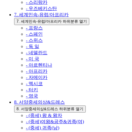
- 스리랑카
- 우즈베키스탄
7. 세계민속-유럽/아프리카
7. 세계민속-유럽/아프리카 하위분류 열기
- 프랑스
- 스페인
- 스위스
- 독 일
- 네델란드
- 미 국
- 아르헨티나
- 아프리카
- 자메이카
- 멕시코
- 터키
- 영국
8. 서양중세의상&드레스
8. 서양중세의상&드레스 하위분류 열기
- (중세) 왕 & 왕자
- (중세)여왕&공주&귀족(여)
- (중세) 귀족(남)