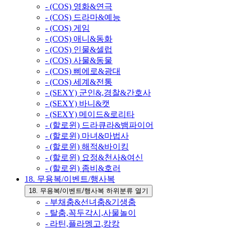
- (COS) 영화&연극
- (COS) 드라마&예능
- (COS) 게임
- (COS) 애니&동화
- (COS) 인물&셀럽
- (COS) 사물&동물
- (COS) 삐에로&광대
- (COS) 세계&전통
- (SEXY) 군인&,경찰&간호사
- (SEXY) 바니&캣
- (SEXY) 메이드&로리타
- (할로윈) 드라큐라&뱀파이어
- (할로윈) 마녀&마법사
- (할로윈) 해적&바이킹
- (할로윈) 요정&천사&여신
- (할로윈) 좀비&호러
18. 무용복/이벤트/행사복
18. 무용복/이벤트/행사복 하위분류 열기
- 부채춤&선녀춤&기생춤
- 탈춤,꼭두각시,사물놀이
- 라틴,플라멩고,캉캉