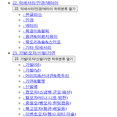
22. 악세서리/안경/넥타이
22. 악세서리/안경/넥타이 하위분류 열기
- 썬글라스
- 안경
- 넥타이
- 목걸이&팔찌
- 왕관&여왕지팡이
- 목도리&숄&스카프
- 기타 악세서리
23. 가발/모자/신발/가면
23. 가발/모자/신발/가면 하위분류 열기
- 가발(여)
- 가발(남)
- 머리띠&선녀관&족두리
- 가면&헬멧
- 신발류
- 캡모자(스냅백,군모,패션)
- 털모자(비니,니트,방한)
- 중절모(빵모자,헌팅캡등)
- 복고모자(화관,베일등)
- 이벤트모자(행사,파티,마술)