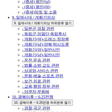
- (중세) 평민(남)
- (중세) 평민(여)
- (중세)망토 및 소품
9. 일제시대 / 개화기의상
9. 일제시대 / 개화기의상 하위분류 열기
- 일본군,경찰 관련
- 독립군,의열단,독립투사
- 개화기(여)-드레스,정장류
- 개화기(남)-양복,턱시도류
- 개화기(여)-일반시민
- 개화기(남)-일반시민
- 운전,운송 관련
- 법률,소방,교도 관련
- 상공업,서비스 관련
- 문화,예술,스포츠 관련
- 보건,의료 관련
- 교육,행정,정부 관련
- 야쿠자,무뢰배
10. 광복이후 ~ 6.25전쟁
10. 광복이후 ~ 6.25전쟁 하위분류 열기
- 경찰,국군 관련