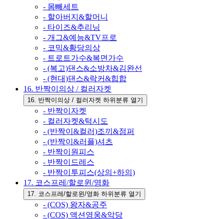
- 몸빼세트
- 할아버지&할머니
- 타이즈&추리닝
- 개그&예능&TV프로
- 코믹&황당의상
- 트로트가수&복면가수
- (복고)댄스&소방차&김완선
- (현대)댄스&락커&힙합
16. 반짝이의상 / 컬러자켓
16. 반짝이의상 / 컬러자켓 하위분류 열기
- 반짝이자켓
- 컬러자켓&턱시도
- (반짝이&컬러)조끼&점퍼
- (반짝이&러플)셔츠
- 반짝이원피스
- 반짝이드레스
- 반짝이투피스(상의+하의)
17. 코스프레/할로윈/영화
17. 코스프레/할로윈/영화 하위분류 열기
- (COS) 왕자&공주
- (COS) 액션영웅&악당