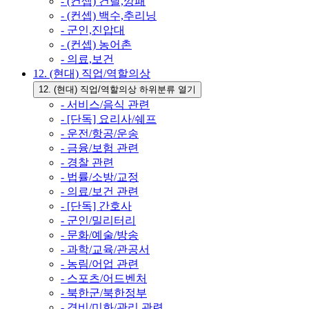
- (컨셉) 건달,깡패
- (컨셉) 백수,추리닝
- 군인,진압대
- (컨셉) 농어촌
- 의료,보건
12. (현대) 직업/역할의상
12. (현대) 직업/역할의상 하위분류 열기
- 서비스/음식 관련
- [단독] 요리사/쉐프
- 운전/항공/운송
- 금융/보험 관련
- 경찰 관련
- 법률/소방/교정
- 의료/보건 관련
- [단독] 간호사
- 군인/밀리터리
- 문화/예술/방송
- 과학/교육/관공서
- 농림/어업 관련
- 스포츠/어드벤처
- 북한군/북한정부
- 경비/미화/관리 관련