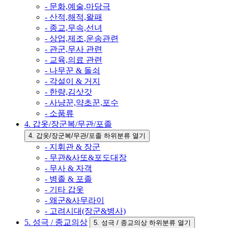
- 문화,예술,마당극
- 산적,해적,왈패
- 종교,무속,선녀
- 상업,제조,운송관련
- 관군,무사 관련
- 교육,의료 관련
- 나무꾼 & 돌쇠
- 각설이 & 거지
- 한량,김삿갓
- 사냥꾼,약초꾼,포수
- 소품류
4. 갑옷/장군복/무관/포졸
4. 갑옷/장군복/무관/포졸 하위분류 열기
- 지휘관 & 장군
- 무관&사또&포도대장
- 무사 & 자객
- 병졸 & 포졸
- 기타 갑옷
- 왜군&사무라이
- 고려시대(장군&병사)
5. 성극 / 종교의상
5. 성극 / 종교의상 하위분류 열기