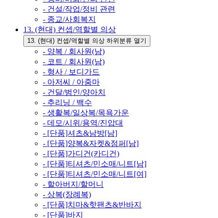
- 건설/작업/정비 관련
- 종교/사회복지
13. (현대) 컨셉/역할별 의상
13. (현대) 컨셉/역할별 의상 하위분류 열기
- 양복 / 회사원(남)
- 코트 / 회사원(남)
- 형사 / 보디가드
- 아저씨 / 아줌마
- 건달/범인/양아치
- 추리닝 / 백수
- 생활복/일상복/목욕가운
- 데모/시위/용역/진압대
- [단품]셔츠&남방[남]
- [단품]양복&자켓&점퍼[남]
- [단품]가디건(카디건)
- [단품]티셔츠/민소매/니트[남]
- [단품]티셔츠/민소매/니트[여]
- 할아버지/할머니
- 상복(장례복)
- [단품]치마&핫팬츠&반바지
- [단품]바지