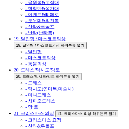
- 응원복&고적대
- 합창단&성가대
- 이벤트&삐에로
- 도우미&의전복
- 산타&루돌프
- 난타(난타복)
19. 탈인형 / 마스코트의상
19. 탈인형 / 마스코트의상 하위분류 열기
- 탈인형
- 마스코트의상
- 동물의상
20. 드레스/턱시도/망토
20. 드레스/턱시도/망토 하위분류 열기
- 드레스
- 턱시도(연미복,마술사)
- 미니드레스
- 치파오드레스
- 망 토
21. 크리스마스 의상
21. 크리스마스 의상 하위분류 열기
- 크리스마스 요정
- 산타&루돌프