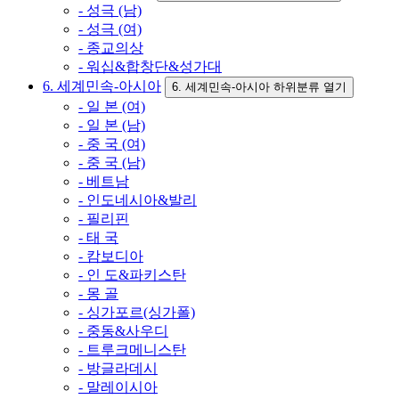
- 성극 (남)
- 성극 (여)
- 종교의상
- 워십&합창단&성가대
6. 세계민속-아시아
6. 세계민속-아시아 하위분류 열기
- 일 본 (여)
- 일 본 (남)
- 중 국 (여)
- 중 국 (남)
- 베트남
- 인도네시아&발리
- 필리핀
- 태 국
- 캄보디아
- 인 도&파키스탄
- 몽 골
- 싱가포르(싱가폴)
- 중동&사우디
- 트루크메니스탄
- 방글라데시
- 말레이시아