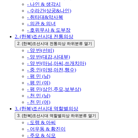
- 나인 & 생각시
- 수라간(상궁&나인)
- 취타대&악사복
- 의관 & 의녀
- 호위무사 & 도부장
2. (한복)조선시대 전통의상
2. (한복)조선시대 전통의상 하위분류 열기
- 양 반(선비)
- 양 반(대감,사대부)
- 양 반(마님,아씨,쓰개치마)
- 중 인(이방,아전,행수)
- 평 민 (남)
- 평 민 (여)
- 평 민(상인,주모,보부상)
- 천 민 (남)
- 천 민 (여)
3. (한복)조선시대 역할별의상
3. (한복)조선시대 역할별의상 하위분류 열기
- 도령 & 아씨
- 어우동 & 황진이
- 주모 & 식모