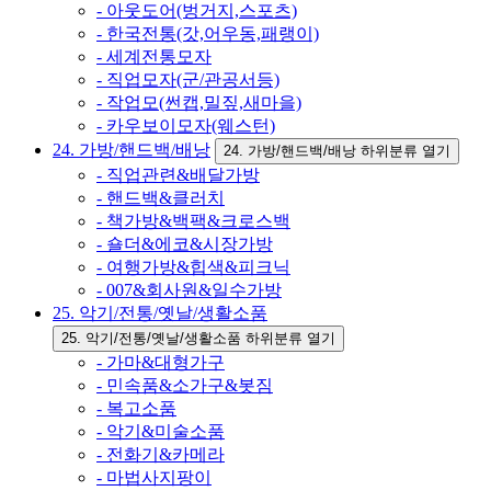
- 아웃도어(벙거지,스포츠)
- 한국전통(갓,어우동,패랭이)
- 세계전통모자
- 직업모자(군/관공서등)
- 작업모(썬캡,밀짚,새마을)
- 카우보이모자(웨스턴)
24. 가방/핸드백/배낭
24. 가방/핸드백/배낭 하위분류 열기
- 직업관련&배달가방
- 핸드백&클러치
- 책가방&백팩&크로스백
- 숄더&에코&시장가방
- 여행가방&힙색&피크닉
- 007&회사원&일수가방
25. 악기/전통/옛날/생활소품
25. 악기/전통/옛날/생활소품 하위분류 열기
- 가마&대형가구
- 민속품&소가구&봇짐
- 복고소품
- 악기&미술소품
- 전화기&카메라
- 마법사지팡이