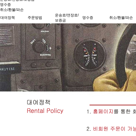
영수증
취소/환불/파손
운송료/연장료/
대여정책
주문방법
영수증
취소/환불/파손
보증금