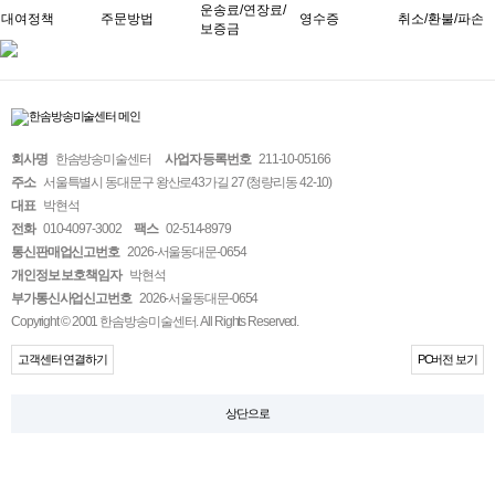
운송료/연장료/
대여정책
주문방법
영수증
취소/환불/파손
보증금
회사명
한솜방송미술센터
사업자 등록번호
211-10-05166
주소
서울특별시 동대문구 왕산로43가길 27 (청량리동 42-10)
대표
박현석
전화
010-4097-3002
팩스
02-514-8979
통신판매업신고번호
2026-서울동대문-0654
개인정보 보호책임자
박현석
부가통신사업신고번호
2026-서울동대문-0654
Copyright © 2001 한솜방송미술센터. All Rights Reserved.
고객센터 연결하기
PC버전 보기
상단으로