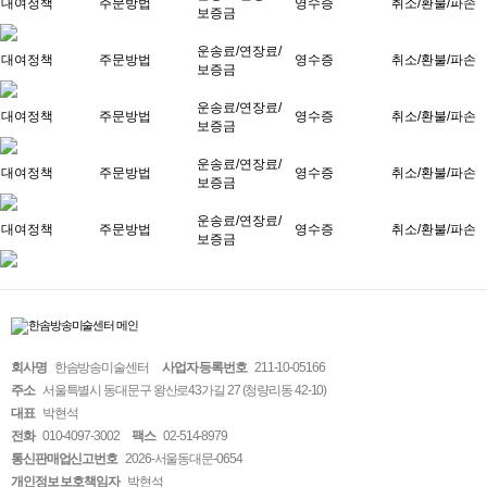
대여정책
주문방법
영수증
취소/환불/파손
보증금
운송료/연장료/
대여정책
주문방법
영수증
취소/환불/파손
보증금
운송료/연장료/
대여정책
주문방법
영수증
취소/환불/파손
보증금
운송료/연장료/
대여정책
주문방법
영수증
취소/환불/파손
보증금
운송료/연장료/
대여정책
주문방법
영수증
취소/환불/파손
보증금
회사명
한솜방송미술센터
사업자 등록번호
211-10-05166
주소
서울특별시 동대문구 왕산로43가길 27 (청량리동 42-10)
대표
박현석
전화
010-4097-3002
팩스
02-514-8979
통신판매업신고번호
2026-서울동대문-0654
개인정보 보호책임자
박현석