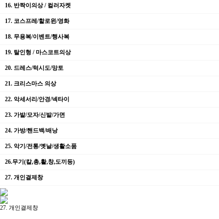
16. 반짝이의상 / 컬러자켓
17. 코스프레/할로윈/영화
18. 무용복/이벤트/행사복
19. 탈인형 / 마스코트의상
20. 드레스/턱시도/망토
21. 크리스마스 의상
22. 악세서리/안경/넥타이
23. 가발/모자/신발/가면
24. 가방/핸드백/배낭
25. 악기/전통/옛날/생활소품
26.무기(칼,총,활,창,도끼등)
27. 개인결제창
27. 개인결제창