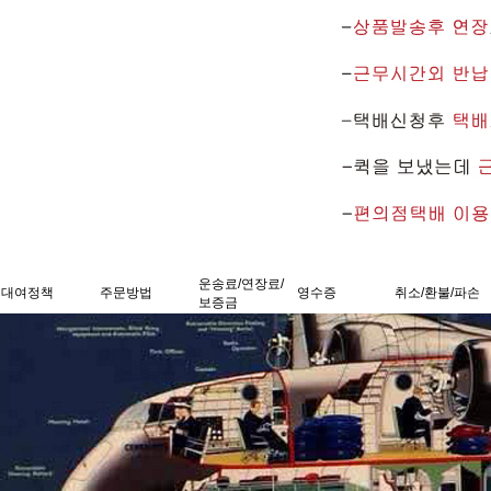
운송료/연장료/
대여정책
주문방법
영수증
취소/환불/파손
보증금