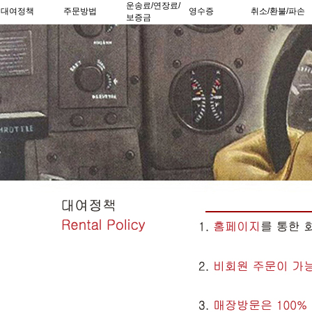
운송료/연장료/
대여정책
주문방법
영수증
취소/환불/파손
보증금