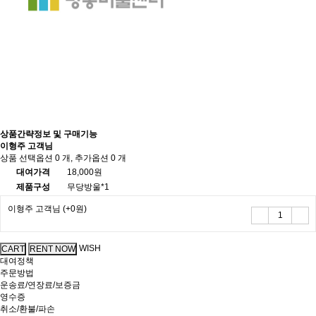
상품간략정보 및 구매기능
이형주 고객님
상품 선택옵션 0 개, 추가옵션 0 개
대여가격
18,000원
제품구성
무당방울*1
이형주 고객님
(+0원)
WISH
대여정책
주문방법
운송료/연장료/보증금
영수증
취소/환불/파손