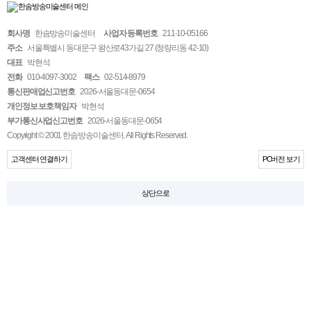
회사명
한솜방송미술센터
사업자 등록번호
211-10-05166
주소
서울특별시 동대문구 왕산로43가길 27 (청량리동 42-10)
대표
박현석
전화
010-4097-3002
팩스
02-514-8979
통신판매업신고번호
2026-서울동대문-0654
개인정보 보호책임자
박현석
부가통신사업신고번호
2026-서울동대문-0654
Copyright © 2001 한솜방송미술센터. All Rights Reserved.
고객센터 연결하기
PC버전 보기
상단으로