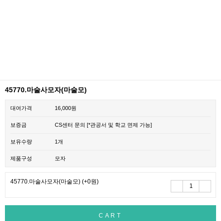
45770.마술사모자(마술모)
대여가격
16,000원
보증금
CS센터 문의 [*관공서 및 학교 면제 가능]
보유수량
1개
제품구성
모자
45770.마술사모자(마술모)
(+0원)